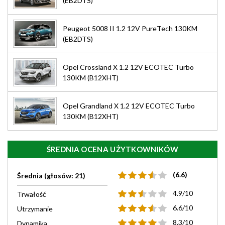
(EB2DTS)
Peugeot 5008 II 1.2 12V PureTech 130KM
(EB2DTS)
Opel Crossland X 1.2 12V ECOTEC Turbo
130KM (B12XHT)
Opel Grandland X 1.2 12V ECOTEC Turbo
130KM (B12XHT)
ŚREDNIA OCENA UŻYTKOWNIKÓW
(6.6)
Średnia (głosów: 21)
4.9/10
Trwałość
6.6/10
Utrzymanie
8.3/10
Dynamika