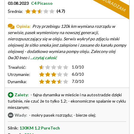
ODRADZAM
03.08.2023
C4 Picasso
(4.7)
Średnia:
Opinia:
Przy przebiegu 120k km wymiana rozrządu w
serwisie, pasek wymieniony na nowszej generacji,
nierozpuszczający się w oleju. Serwis wykrył po zdjęciu miski
olejowej że sitko smoka jest zalepione i zassane do kanału pompy
olejowej - dodatkowo wymiana pompy oleju. Zalecony olej
0w30 Ineo i
...czytaj całość
1.0/10
Trwałość:
6.0/10
Utrzymanie:
7.0/10
Dynamika:
Zalety:
- fajna dynamika w mieście i na autostradzie dzięki
turbinie, nie czuć że to tylko 1.2; - ekonomiczne spalanie w cyklu
mieszanym;
Wady:
- mokry pasek rozrządu; - bierze olej;
Silnik:
130KM 1.2 PureTech