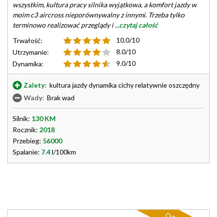
wszystkim, kultura pracy silnika wyjątkowa, a komfort jazdy w
moim c3 aircross nieporównywalny z innymi. Trzeba tylko
terminowo realizować przeglądy i
...czytaj całość
10.0/10
Trwałość:
8.0/10
Utrzymanie:
9.0/10
Dynamika:
Zalety:
kultura jazdy dynamika cichy relatywnie oszczędny
Wady:
Brak wad
Silnik:
130 KM
Rocznik:
2018
Przebieg:
56000
Spalanie:
7.4
l/100km