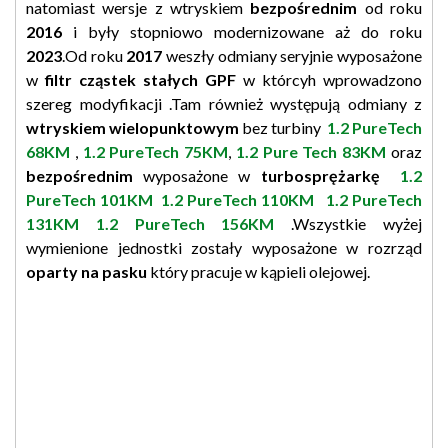
natomiast wersje z wtryskiem
bezpośrednim
od roku
2016
i były stopniowo modernizowane aż do roku
2023
.Od roku
2017
weszły odmiany seryjnie wyposażone
w
filtr cząstek stałych GPF
w którcyh wprowadzono
szereg modyfikacji .Tam również występują odmiany z
wtryskiem wielopunktowym
bez turbiny
1.2 PureTech
68KM
,
1.2
PureTech 75KM
,
1.2 Pure Tech 83KM
oraz
bezpośrednim
wyposażone w
turbosprężarkę
1.2
PureTech 101KM
1.2 PureTech 110KM
1.2 PureTech
131KM
1.2 PureTech 156KM
.Wszystkie wyżej
wymienione jednostki zostały wyposażone w rozrząd
oparty na pasku
który pracuje w kąpieli olejowej.