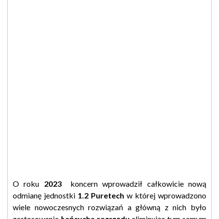
O roku
2023
koncern wprowadził całkowicie nową
odmianę jednostki
1.2 Puretech
w której wprowadzono
wiele nowoczesnych rozwiązań a główną z nich było
zastosowanie
Łańcucha rozrządu
eliminując tym samym