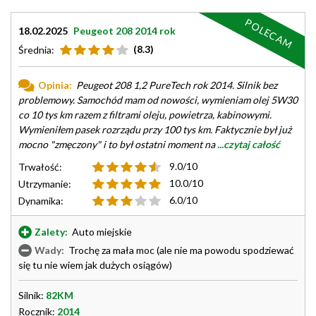
POLECAM
18.02.2025
Peugeot 208 2014 rok
(8.3)
Średnia:
Opinia:
Peugeot 208 1,2 PureTech rok 2014. Silnik bez
problemowy. Samochód mam od nowości, wymieniam olej 5W30
co 10 tys km razem z filtrami oleju, powietrza, kabinowymi.
Wymieniłem pasek rozrządu przy 100 tys km. Faktycznie był już
mocno "zmęczony" i to był ostatni moment na
...czytaj całość
9.0/10
Trwałość:
10.0/10
Utrzymanie:
6.0/10
Dynamika:
Zalety:
Auto miejskie
Wady:
Trochę za mała moc (ale nie ma powodu spodziewać
się tu nie wiem jak dużych osiągów)
Silnik:
82KM
Rocznik:
2014