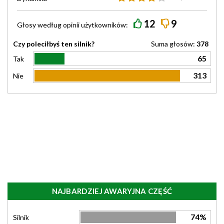
12
9
Głosy według
opinii
użytkowników:
Czy poleciłbyś ten silnik?
Suma głosów:
378
65
Tak
313
Nie
NAJBARDZIEJ AWARYJNA CZĘŚĆ
74%
Silnik