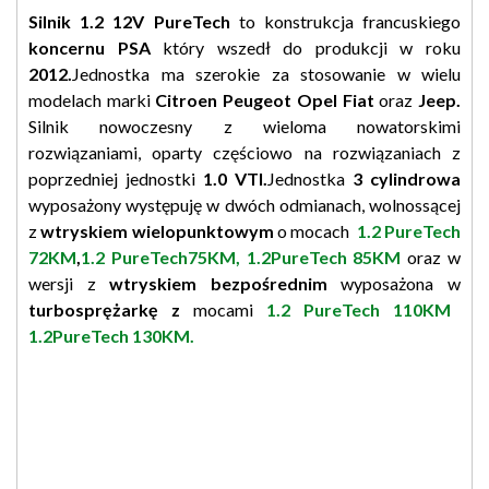
Silnik 1.2 12V PureTech
to konstrukcja francuskiego
koncernu PSA
który wszedł do produkcji w roku
2012.
Jednostka ma szerokie za stosowanie w wielu
modelach marki
Citroen Peugeot Opel Fiat
oraz
Jeep.
Silnik nowoczesny z wieloma nowatorskimi
rozwiązaniami, oparty częściowo na rozwiązaniach z
poprzedniej jednostki
1.0 VTI.
Jednostka
3 cylindrowa
wyposażony występuję w dwóch odmianach, wolnossącej
z
wtryskiem wielopunktowym
o mocach
1.2 PureTech
72KM
,
1.2 PureTech75KM,
1.2PureTech 85KM
oraz w
wersji z
wtryskiem bezpośrednim
wyposażona w
turbosprężarkę z
mocami
1.2 PureTech 110KM
1.2PureTech 130KM.