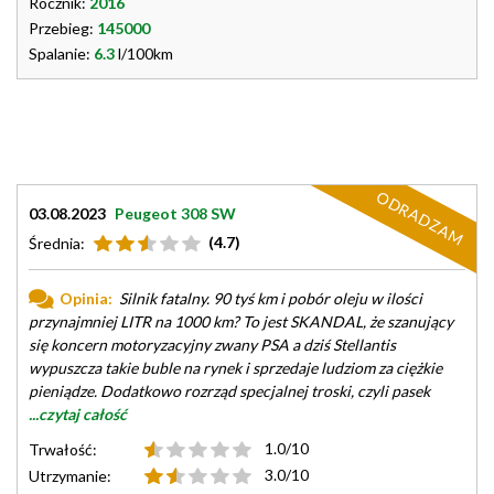
Rocznik:
2016
Przebieg:
145000
Spalanie:
6.3
l/100km
ODRADZAM
03.08.2023
Peugeot 308 SW
(4.7)
Średnia:
Opinia:
Silnik fatalny. 90 tyś km i pobór oleju w ilości
przynajmniej LITR na 1000 km? To jest SKANDAL, że szanujący
się koncern motoryzacyjny zwany PSA a dziś Stellantis
wypuszcza takie buble na rynek i sprzedaje ludziom za ciężkie
pieniądze. Dodatkowo rozrząd specjalnej troski, czyli pasek
...czytaj całość
1.0/10
Trwałość:
3.0/10
Utrzymanie: