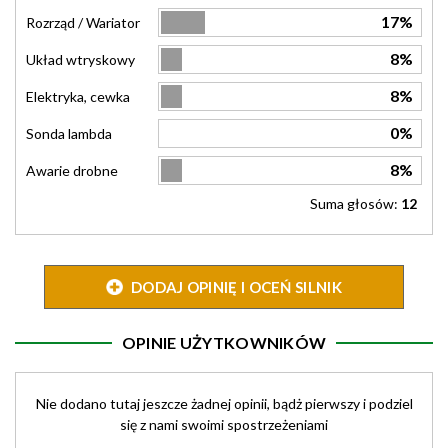
17%
Rozrząd / Wariator
8%
Układ wtryskowy
8%
Elektryka, cewka
0%
Sonda lambda
8%
Awarie drobne
Suma głosów:
12
DODAJ OPINIĘ I OCEŃ SILNIK
OPINIE UŻYTKOWNIKÓW
Nie dodano tutaj jeszcze żadnej opinii, bądż pierwszy i podziel
się z nami swoimi spostrzeżeniami