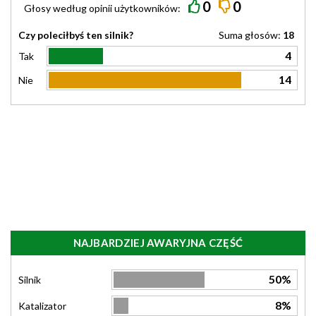
0
0
Głosy według
opinii
użytkowników:
Czy poleciłbyś ten silnik?
Suma głosów:
18
4
Tak
14
Nie
NAJBARDZIEJ AWARYJNA CZĘŚĆ
50%
Silnik
8%
Katalizator