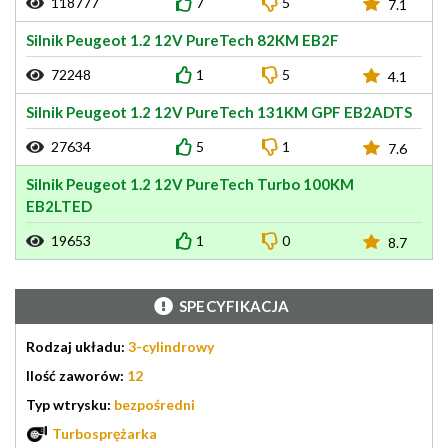
118777
7
5
7.1
Silnik Peugeot 1.2 12V PureTech 82KM EB2F
72248
1
5
4.1
Silnik Peugeot 1.2 12V PureTech 131KM GPF EB2ADTS
27634
5
1
7.6
Silnik Peugeot 1.2 12V PureTech Turbo 100KM
EB2LTED
19653
1
0
8.7
SPECYFIKACJA
Rodzaj układu:
3-cylindrowy
Ilość zaworów:
12
Typ wtrysku:
bezpośredni
Turbosprężarka