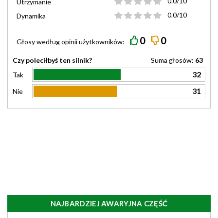
0.0/10
Utrzymanie
0.0/10
Dynamika
0
0
Głosy według
opinii
użytkowników:
Czy poleciłbyś ten silnik?
Suma głosów:
63
32
Tak
31
Nie
NAJBARDZIEJ AWARYJNA CZĘŚĆ