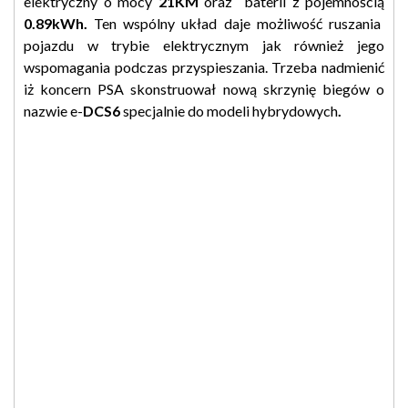
elektryczny o mocy
21KM
oraz baterii z pojemnością
0.89kWh.
Ten wspólny układ daje możliwość ruszania
pojazdu w trybie elektrycznym jak również jego
wspomagania podczas przyspieszania. Trzeba nadmienić
iż koncern PSA skonstruował nową skrzynię biegów o
nazwie e-
DCS6
specjalnie do modeli hybrydowych
.