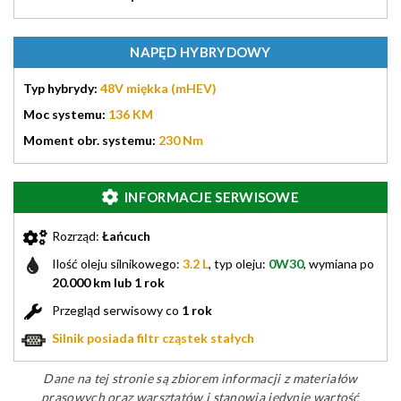
NAPĘD HYBRYDOWY
Typ hybrydy:
48V miękka (mHEV)
Moc systemu:
136 KM
Moment obr. systemu:
230 Nm
INFORMACJE SERWISOWE
Rozrząd:
Łańcuch
Ilość oleju silnikowego:
3.2 L
, typ oleju:
0W30
, wymiana po
20.000 km lub 1 rok
Przegląd serwisowy co
1 rok
Silnik posiada filtr cząstek stałych
Dane na tej stronie są zbiorem informacji z materiałów
prasowych oraz warsztatów i stanowią jedynie wartość