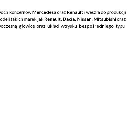
dwóch koncernów
Mercedes
a oraz
Renault
i weszła do produkcji
odeli takich marek jak
Renault, Dacia, Nissan, Mitsubishi
oraz
woczesną głowicę oraz układ wtrysku
bezpośredniego
typu