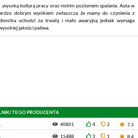
ą ,wysoką kulturą pracy oraz niskim poziomem spalania. Auta w
ardzo dobrym wynikiem zwłaszcza że mamy do czynienia z
dnostka uchodzi za trwałą i mało awaryjną jednak wymaga
ysokiej jakości paliwa.
LNIKI TEGO PRODUCENTA
1
40801
4
2
7.3
1
15488
3
1
8.4