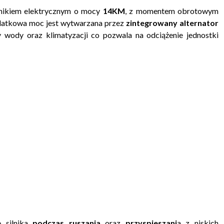
lnikiem elektrycznym o mocy
14KM
, z momentem obrotowym
datkowa moc jest wytwarzana przez
zintegrowany alternator
ody oraz klimatyzacji co pozwala na odciążenie jednostki
e silnika
podczas ruszania
oraz
przyspieszani
a z niskich