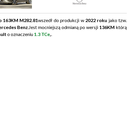
rbo 163KM M282.81
wszedł do produkcji w
2022 roku
jako tzw.
rcedes Benz
.Jest mocniejszą odmianą po wersji
136KM
którą
ult
o oznaczeniu
1.3 TCe
,
.