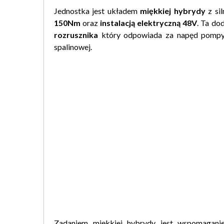
Jednostka jest układem
miękkiej hybrydy
z si
150Nm
oraz
instalacją elektryczną 48V
. Ta do
rozrusznika
który odpowiada za napęd pompy w
spalinowej.
Zadaniem miękkiej hybrydy jest wspomagani