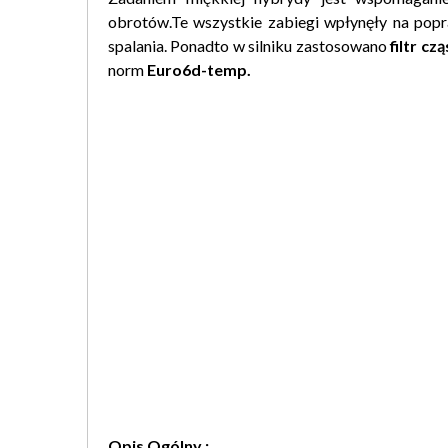
obrotów.Te wszystkie zabiegi wpłynęły na popr
spalania. Ponadto w silniku zastosowano
filtr cz
norm
Euro6d-temp.
Opis Ogólny :