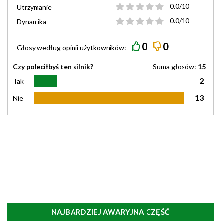
0.0/10
Utrzymanie
0.0/10
Dynamika
0
0
Głosy według
opinii
użytkowników:
Czy poleciłbyś ten silnik?
Suma głosów:
15
2
Tak
13
Nie
NAJBARDZIEJ AWARYJNA CZĘŚĆ