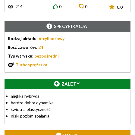
214
0
0
0.0
SPECYFIKACJA
Rodzaj układu:
6-cylindrowy
Ilość zaworów:
24
Typ wtrysku:
bezpośredni
Turbosprężarka
ZALETY
miękka hybryda
bardzo dobra dynamika
świetna elastyczność
niski poziom spalania