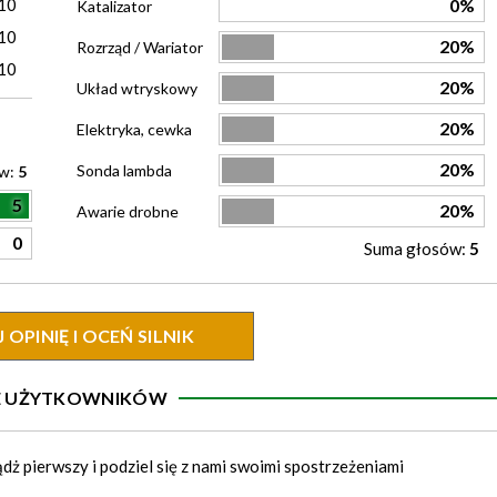
10
0%
Katalizator
10
20%
Rozrząd / Wariator
10
20%
Układ wtryskowy
20%
Elektryka, cewka
20%
Sonda lambda
ów:
5
5
20%
Awarie drobne
0
Suma głosów:
5
OPINIĘ I OCEŃ SILNIK
IE UŻYTKOWNIKÓW
ądż pierwszy i podziel się z nami swoimi spostrzeżeniami