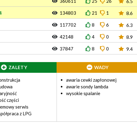
360611
25
26
6.5
4
134803
21
1
8.6
117702
8
6
6.3
42148
4
0
8.9
37847
8
0
9.4
ZALETY
WADY
onstrukcja
awaria cewki zapłonowej
budowa
awarie sondy lambda
aryjność
wysokie spalanie
ść części
lemowy serwis
spółpraca z LPG