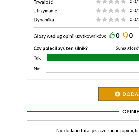
0.0/
Trwałość
0.0/
Utrzymanie
0.0/
Dynamika
0
0
Głosy według
opinii
użytkowników:
Czy poleciłbyś ten silnik?
Suma głos
Tak
Nie
DODAJ 
OPIN
Nie dodano tutaj jeszcze żadnej opinii, b