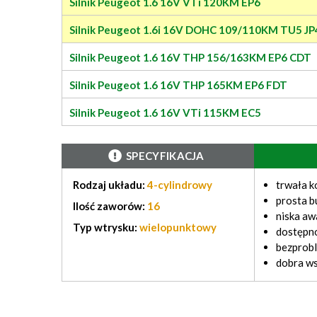
Silnik Peugeot 1.6 16V VTi 120KM EP6
Silnik Peugeot 1.6i 16V DOHC 109/110KM TU5 JP
Silnik Peugeot 1.6 16V THP 156/163KM EP6 CDT
Silnik Peugeot 1.6 16V THP 165KM EP6 FDT
Silnik Peugeot 1.6 16V VTi 115KM EC5
SPECYFIKACJA
Rodzaj układu:
4-cylindrowy
trwała k
prosta 
Ilość zaworów:
16
niska aw
Typ wtrysku:
wielopunktowy
dostępno
bezprob
dobra w