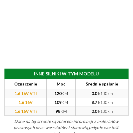
INNE SILNIKI W TYM MODELU
Oznaczenie
Moc
Średnie spalanie
1.6 16V VTi
120
KM
0.0
l/100km
1.6 16V
109
KM
8.7
l/100km
1.6 16V VTi
98
KM
0.0
l/100km
Dane na tej stronie są zbiorem informacji z materiałów
prasowych oraz warsztatów i stanowią jedynie wartość