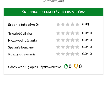
informacyjną
ŚREDNIA OCENA UŻYTKOWNIKÓW
(0.0)
Średnia (głosów: 0)
0.0/10
Trwałość silnika
0.0/10
Niezawodność auta
0.0/10
Spalanie benzyny
0.0/10
Koszty utrzymania
0
0
Głosy według
opinii
użytkowników: