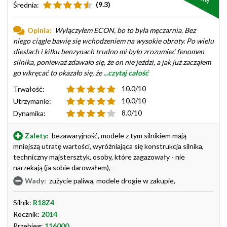
(9.3)
Średnia:
Opinia:
Wyłączyłem ECON, bo to była męczarnia. Bez
niego ciągle bawię się wchodzeniem na wysokie obroty. Po wielu
dieslach i kilku benzynach trudno mi było zrozumieć fenomen
silnika, ponieważ zdawało się, że on nie jeździ, a jak już zacząłem
go wkręcać to okazało się, że
...czytaj całość
10.0/10
Trwałość:
10.0/10
Utrzymanie:
8.0/10
Dynamika:
Zalety:
bezawaryjność, modele z tym silnikiem mają
mniejszą utratę wartości, wyróżniająca się konstrukcja silnika,
techniczny majstersztyk, osoby, które zagazowały - nie
narzekają (ja sobie darowałem), -
Wady:
zużycie paliwa, modele drogie w zakupie,
Silnik:
R18Z4
Rocznik:
2014
Przebieg:
116000