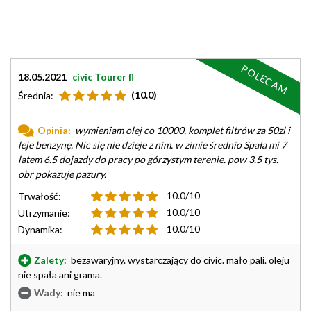
POLECAM
18.05.2021
civic Tourer fl
(10.0)
Średnia:
Opinia:
wymieniam olej co 10000, komplet filtrów za 50zl i
leje benzynę. Nic się nie dzieje z nim. w zimie średnio Spała mi 7
latem 6.5 dojazdy do pracy po górzystym terenie. pow 3.5 tys.
obr pokazuje pazury.
10.0/10
Trwałość:
10.0/10
Utrzymanie:
10.0/10
Dynamika:
Zalety:
bezawaryjny. wystarczający do civic. mało pali. oleju
nie spała ani grama.
Wady:
nie ma