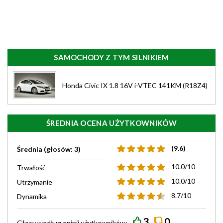
SAMOCHODY Z TYM SILNIKIEM
Honda Civic IX 1.8 16V i-VTEC 141KM (R18Z4)
ŚREDNIA OCENA UŻYTKOWNIKÓW
(9.6)
Średnia (głosów: 3)
10.0/10
Trwałość
10.0/10
Utrzymanie
8.7/10
Dynamika
3
0
Głosy według
opinii
użytkowników: