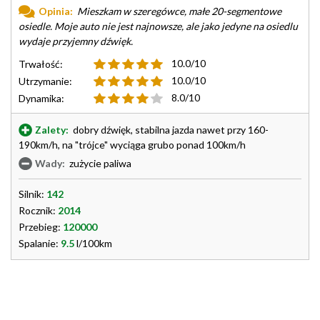
Opinia:
Mieszkam w szeregówce, małe 20-segmentowe
osiedle. Moje auto nie jest najnowsze, ale jako jedyne na osiedlu
wydaje przyjemny dźwięk.
10.0/10
Trwałość:
10.0/10
Utrzymanie:
8.0/10
Dynamika:
Zalety:
dobry dźwięk, stabilna jazda nawet przy 160-
190km/h, na "trójce" wyciąga grubo ponad 100km/h
Wady:
zużycie paliwa
Silnik:
142
Rocznik:
2014
Przebieg:
120000
Spalanie:
9.5
l/100km