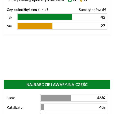
Czy poleciłbyś ten silnik?
Suma głosów:
69
42
Tak
27
Nie
NAJBARDZIEJ AWARYJNA CZĘŚĆ
46%
Silnik
4%
Katalizator