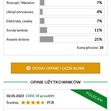
7%
Rozrząd / Wariator
4%
Układ wtryskowy
7%
Elektryka, cewka
11%
Sonda lambda
21%
Awarie drobne
Suma głosów:
28
DODAJ OPINIĘ I OCEŃ SILNIK
OPINIE UŻYTKOWNIKÓW
POLECAM
02.05.2023
CIVIC IX przedlift
(9.3)
Średnia: