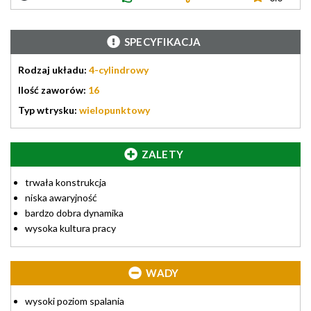
SPECYFIKACJA
Rodzaj układu:
4-cylindrowy
Ilość zaworów:
16
Typ wtrysku:
wielopunktowy
ZALETY
trwała konstrukcja
niska awaryjność
bardzo dobra dynamika
wysoka kultura pracy
WADY
wysoki poziom spalania