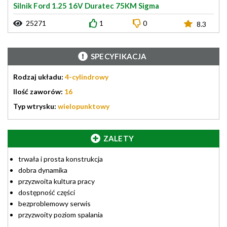
Silnik Ford 1.25 16V Duratec 75KM Sigma
25271
1
0
8.3
SPECYFIKACJA
Rodzaj układu:
4-cylindrowy
Ilość zaworów:
16
Typ wtrysku:
wielopunktowy
ZALETY
trwała i prosta konstrukcja
dobra dynamika
przyzwoita kultura pracy
dostępność części
bezproblemowy serwis
przyzwoity poziom spalania