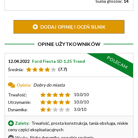
Suma głosów:
14
DODAJ OPINIĘ I OCEŃ SILNIK
OPINIE UŻYTKOWNIKÓW
POLECAM
12.04.2022
Ford Fiesta 5D 1.25 Trend
(7.7)
Średnia:
Opinia:
Dobry do miasta
10.0/10
Trwałość:
10.0/10
Utrzymanie:
3.0/10
Dynamika:
Zalety:
Trwałość, prosta konstrukcja, tania obsługa, niskie
ceny części eksploatacyjnych
Wady:
Słaba dynamika, wysokie spalanie