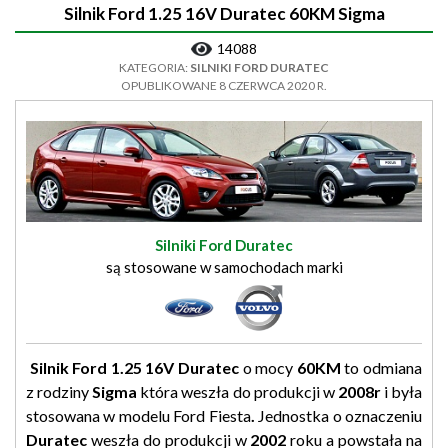
Silnik Ford 1.25 16V Duratec 60KM Sigma
14088
KATEGORIA:
SILNIKI FORD DURATEC
OPUBLIKOWANE 8 CZERWCA 2020 R.
Silniki Ford Duratec
są stosowane w samochodach marki
Silnik Ford 1.25 16V Duratec
o mocy
60KM
to odmiana
z rodziny
Sigma
która weszła do produkcji w
2008r
i była
stosowana w modelu Ford Fiesta
.
Jednostka o oznaczeniu
Duratec
weszła do produkcji w
2002
roku a powstała na