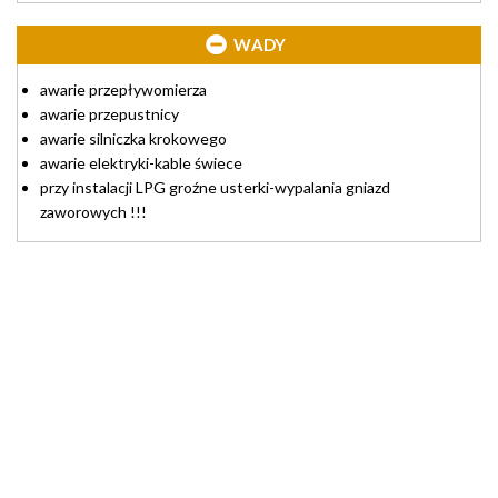
WADY
awarie przepływomierza
awarie przepustnicy
awarie silniczka krokowego
awarie elektryki-kable świece
przy instalacji LPG groźne usterki-wypalania gniazd
zaworowych !!!