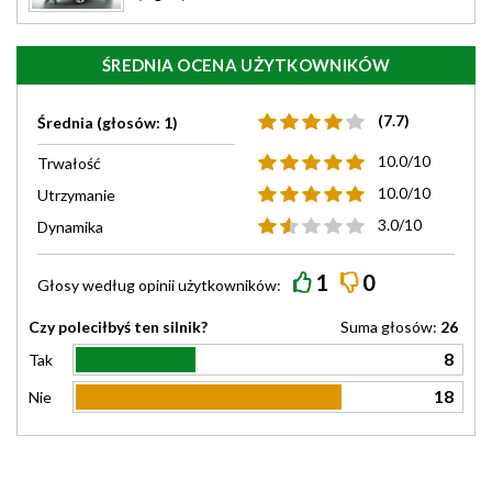
ŚREDNIA OCENA UŻYTKOWNIKÓW
(7.7)
Średnia (głosów: 1)
10.0/10
Trwałość
10.0/10
Utrzymanie
3.0/10
Dynamika
1
0
Głosy według
opinii
użytkowników:
Czy poleciłbyś ten silnik?
Suma głosów:
26
8
Tak
18
Nie