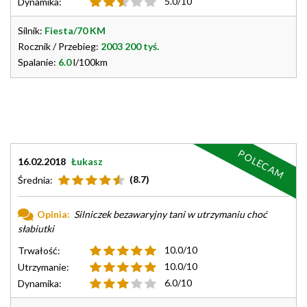
5.0/10
Dynamika:
Silnik:
Fiesta/70 KM
Rocznik / Przebieg:
2003 200 tyś.
Spalanie:
6.0
l/100km
POLECAM
16.02.2018
Łukasz
(8.7)
Średnia:
Opinia:
Silniczek bezawaryjny tani w utrzymaniu choć
słabiutki
10.0/10
Trwałość:
10.0/10
Utrzymanie:
6.0/10
Dynamika: