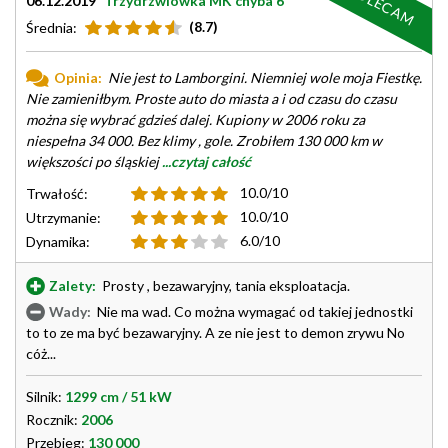
POLECAM
06.12.2019
Trzydrzwiówka MK chyba 6
(8.7)
Średnia:
Opinia:
Nie jest to Lamborgini. Niemniej wole moja Fiestkę.
Nie zamieniłbym. Proste auto do miasta a i od czasu do czasu
można się wybrać gdzieś dalej. Kupiony w 2006 roku za
niespełna 34 000. Bez klimy , gole. Zrobiłem 130 000 km w
większości po śląskiej
...czytaj całość
10.0/10
Trwałość:
10.0/10
Utrzymanie:
6.0/10
Dynamika:
Zalety:
Prosty , bezawaryjny, tania eksploatacja.
Wady:
Nie ma wad. Co można wymagać od takiej jednostki
to to ze ma być bezawaryjny. A ze nie jest to demon zrywu No
cóż...
Silnik:
1299 cm / 51 kW
Rocznik:
2006
Przebieg:
130 000