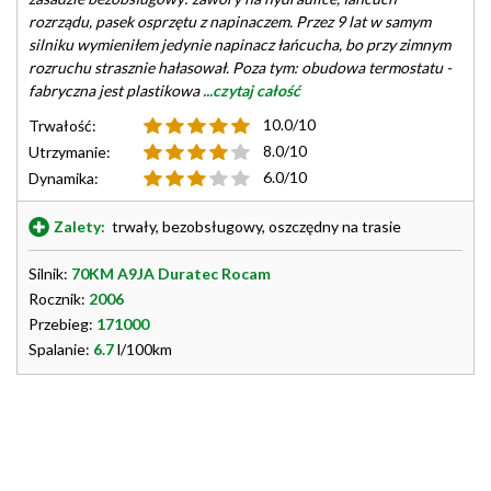
rozrządu, pasek osprzętu z napinaczem. Przez 9 lat w samym
silniku wymieniłem jedynie napinacz łańcucha, bo przy zimnym
rozruchu strasznie hałasował. Poza tym: obudowa termostatu -
fabryczna jest plastikowa
...czytaj całość
10.0/10
Trwałość:
8.0/10
Utrzymanie:
6.0/10
Dynamika:
Zalety:
trwały, bezobsługowy, oszczędny na trasie
Silnik:
70KM A9JA Duratec Rocam
Rocznik:
2006
Przebieg:
171000
Spalanie:
6.7
l/100km