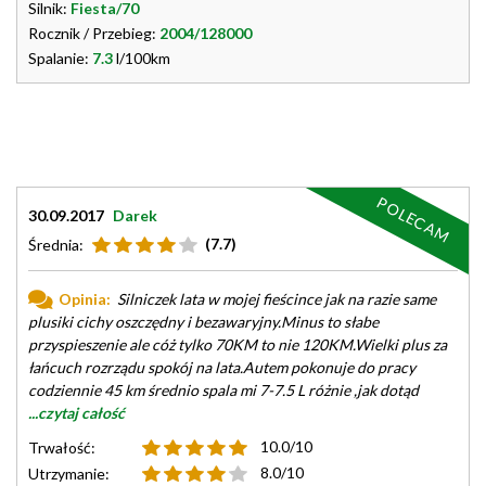
Silnik:
Fiesta/70
Rocznik / Przebieg:
2004/128000
Spalanie:
7.3
l/100km
POLECAM
30.09.2017
Darek
(7.7)
Średnia:
Opinia:
Silniczek lata w mojej fieścince jak na razie same
plusiki cichy oszczędny i bezawaryjny.Minus to słabe
przyspieszenie ale cóż tylko 70KM to nie 120KM.Wielki plus za
łańcuch rozrządu spokój na lata.Autem pokonuje do pracy
codziennie 45 km średnio spala mi 7-7.5 L różnie ,jak dotąd
...czytaj całość
10.0/10
Trwałość:
8.0/10
Utrzymanie: