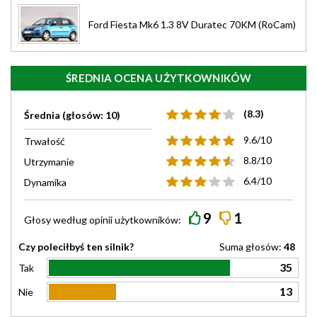
Ford Fiesta Mk6 1.3 8V Duratec 70KM (RoCam)
ŚREDNIA OCENA UŻYTKOWNIKÓW
(8.3)
Średnia (głosów: 10)
9.6/10
Trwałość
8.8/10
Utrzymanie
6.4/10
Dynamika
9
1
Głosy według
opinii
użytkowników:
Czy poleciłbyś ten silnik?
Suma głosów:
48
35
Tak
13
Nie