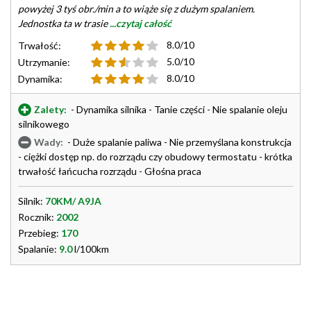
powyżej 3 tyś obr./min a to wiąże się z dużym spalaniem.
Jednostka ta w trasie
...czytaj całość
8.0/10
Trwałość:
5.0/10
Utrzymanie:
8.0/10
Dynamika:
Zalety:
- Dynamika silnika - Tanie części - Nie spalanie oleju
silnikowego
Wady:
- Duże spalanie paliwa - Nie przemyślana konstrukcja
- ciężki dostęp np. do rozrządu czy obudowy termostatu - krótka
trwałość łańcucha rozrządu - Głośna praca
Silnik:
70KM/ A9JA
Rocznik:
2002
Przebieg:
170
Spalanie:
9.0
l/100km