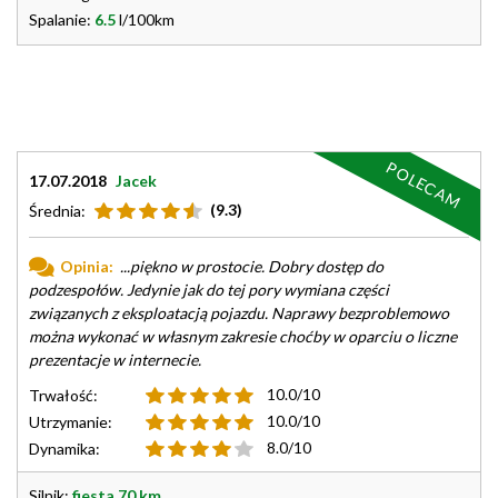
Spalanie:
6.5
l/100km
POLECAM
17.07.2018
Jacek
(9.3)
Średnia:
Opinia:
...piękno w prostocie. Dobry dostęp do
podzespołów. Jedynie jak do tej pory wymiana części
związanych z eksploatacją pojazdu. Naprawy bezproblemowo
można wykonać w własnym zakresie choćby w oparciu o liczne
prezentacje w internecie.
10.0/10
Trwałość:
10.0/10
Utrzymanie:
8.0/10
Dynamika:
Silnik:
fiesta 70 km