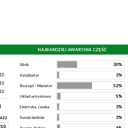
NAJBARDZIEJ AWARYJNA CZĘŚĆ
)
30%
Silnik
10
3%
Katalizator
10
52%
Rozrząd / Wariator
10
5%
Układ wtryskowy
4
3%
Elektryka, cewka
3%
Sonda lambda
622
210
4%
Awarie drobne