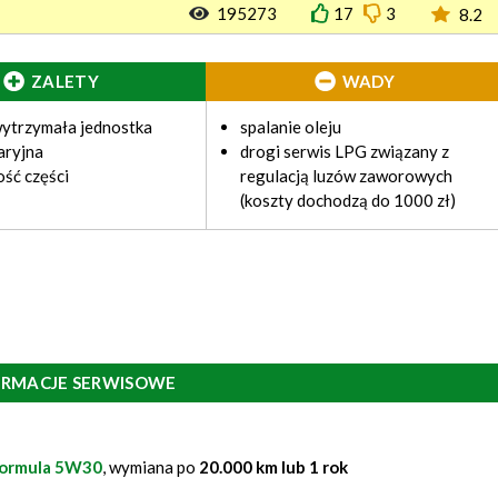
195273
17
3
8.2
ZALETY
WADY
ytrzymała jednostka
spalanie oleju
aryjna
drogi serwis LPG związany z
ść części
regulacją luzów zaworowych
(koszty dochodzą do 1000 zł)
ORMACJE SERWISOWE
Formula 5W30
, wymiana po
20.000 km lub 1 rok