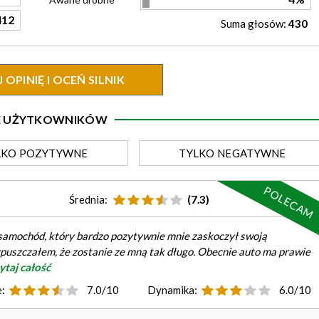
412
Suma głosów:
430
OPINIĘ I OCEŃ SILNIK
IE UŻYTKOWNIKÓW
LKO
POZYTYWNE
TYLKO
NEGATYWNE
POLECAM
Średnia:
(7.3)
o samochód, który bardzo pozytywnie mnie zaskoczył swoją
ypuszczałem, że zostanie ze mną tak długo. Obecnie auto ma prawie
zytaj całość
:
7.0/10
Dynamika:
6.0/10