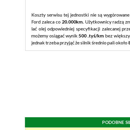
Koszty serwisu tej jednostki nie są wygórowane
Ford zaleca co
20.000km.
Użytkownicy radzą zm
lać olej odpowiedniej specyfikacji zalecanej prz
możemy osiągać wynik
500 .tyś/km
bez większyc
jednak trzeba przyjąć że silnik średnio pali około
PODOBNE SI