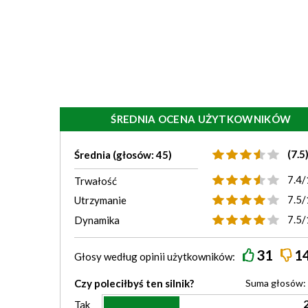
ŚREDNIA OCENA UŻYTKOWNIKÓW
(7.5
Średnia (głosów: 45)
7.4/
Trwałość
7.5/
Utrzymanie
7.5/
Dynamika
31
1
Głosy według
opinii
użytkowników:
Czy poleciłbyś ten silnik?
Suma głosów:
Tak