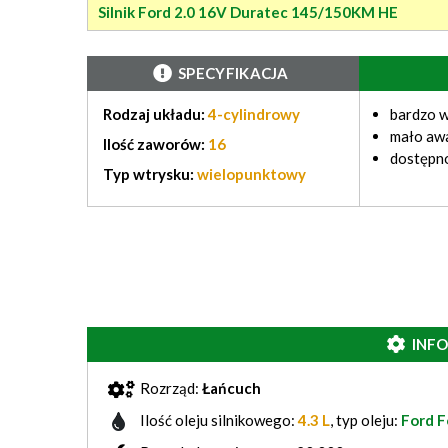
Silnik Ford 2.0 16V Duratec 145/150KM HE
SPECYFIKACJA
Rodzaj układu:
4-cylindrowy
bardzo w
mało aw
Ilość zaworów:
16
dostępno
Typ wtrysku:
wielopunktowy
INF
Rozrząd:
Łańcuch
Ilość oleju silnikowego:
4.3 L
, typ oleju:
Ford 