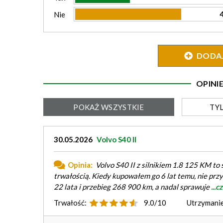
Nie
DODAJ 
OPIN
POKAŻ
WSZYSTKIE
TY
30.05.2026
Volvo S40 II
Opinia:
Volvo S40 II z silnikiem 1.8 125 KM t
trwałością. Kiedy kupowałem go 6 lat temu, nie prz
22 lata i przebieg 268 900 km, a nadal sprawuje
...c
Trwałość:
9.0/10
Utrzymanie