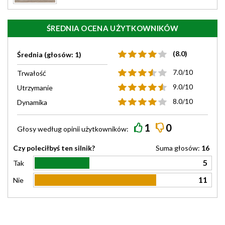
ŚREDNIA OCENA UŻYTKOWNIKÓW
(8.0)
Średnia (głosów: 1)
7.0/10
Trwałość
9.0/10
Utrzymanie
8.0/10
Dynamika
1
0
Głosy według
opinii
użytkowników:
Czy poleciłbyś ten silnik?
Suma głosów:
16
5
Tak
11
Nie