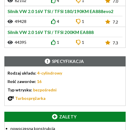
62102
4
1
7.0
Silnik VW 2.0 16V TSI / TFSI 180/190KM EA888evo2
49428
4
1
7.2
Silnik VW 2.0 16V TSI / TFSI 200KM EA888
44395
1
1
7.3
SPECYFIKACJA
Rodzaj układu:
4-cylindrowy
Ilość zaworów:
16
Typ wtrysku:
bezpośredni
Turbosprężarka
ZALETY
nowoczesna konstrukcja