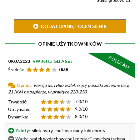
Suma głosów:
11
DODAJ OPINIĘ I OCEŃ SILNIK
OPINIE UŻYTKOWNIKÓW
POLECAM
09.07.2023
VW Jetta GLI A6 us
(8.0)
Średnia:
Opinia:
wersją us, tylko wałek ssący posiada zmienne fazy,
211KM na papierze, w praktyce 220-230
7.0/10
Trwałość:
9.0/10
Utrzymanie:
8.0/10
Dynamika:
Zalety:
silnik ostry, choć oszukany, lubi obroty
Wady:
wałek wydechowy beż regulacji, mniejsza turbina