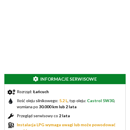
INFORMACJE SERWISOWE
Rozrząd:
Łańcuch
Ilość oleju silnikowego:
5.2 L
, typ oleju:
Castrol 5W30
,
wymiana po
30.000 km lub 2 lata
Przegląd serwisowy co
2 lata
Instalacja LPG wymaga uwagi lub może powodować