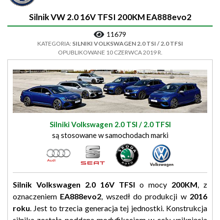
Silnik VW 2.0 16V TFSI 200KM EA888evo2
11679
KATEGORIA:
SILNIKI VOLKSWAGEN 2.0 TSI / 2.0 TFSI
OPUBLIKOWANE 10 CZERWCA 2019 R.
Silniki Volkswagen 2.0 TSI / 2.0 TFSI
są stosowane w samochodach marki
Silnik Volkswagen 2.0 16V TFSI
o mocy
200KM
, z
oznaczeniem
EA888evo2
, wszedł do produkcji w
2016
roku
. Jest to trzecia generacja tej jednostki. Konstrukcja
silnika została poddana modyfikacjom w celu uniknięcia