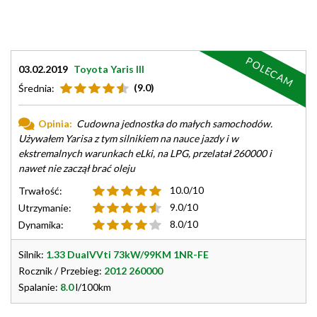
POLECAM
03.02.2019
Toyota Yaris III
(9.0)
Średnia:
Opinia:
Cudowna jednostka do małych samochodów.
Używałem Yarisa z tym silnikiem na nauce jazdy i w
ekstremalnych warunkach eLki, na LPG, przelatał 260000 i
nawet nie zaczął brać oleju
10.0/10
Trwałość:
9.0/10
Utrzymanie:
8.0/10
Dynamika:
Silnik:
1.33 DualVVti 73kW/99KM 1NR-FE
Rocznik / Przebieg:
2012 260000
Spalanie:
8.0
l/100km