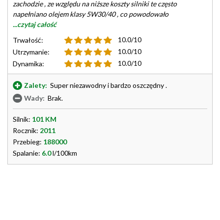
zachodzie , ze względu na niższe koszty silniki te często
napełniano olejem klasy 5W30/40 , co powodowało
...czytaj całość
10.0/10
Trwałość:
10.0/10
Utrzymanie:
10.0/10
Dynamika:
Zalety:
Super niezawodny i bardzo oszczędny .
Wady:
Brak.
Silnik:
101 KM
Rocznik:
2011
Przebieg:
188000
Spalanie:
6.0
l/100km