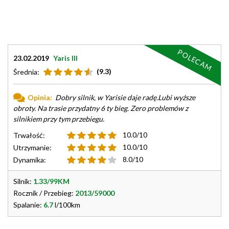
POLECAM
23.02.2019
Yaris III
(9.3)
Średnia:
Opinia:
Dobry silnik, w Yarisie daje radę.Lubi wyższe
obroty. Na trasie przydatny 6 ty bieg. Zero problemów z
silnikiem przy tym przebiegu.
10.0/10
Trwałość:
10.0/10
Utrzymanie:
8.0/10
Dynamika:
Silnik:
1.33/99KM
Rocznik / Przebieg:
2013/59000
Spalanie:
6.7
l/100km