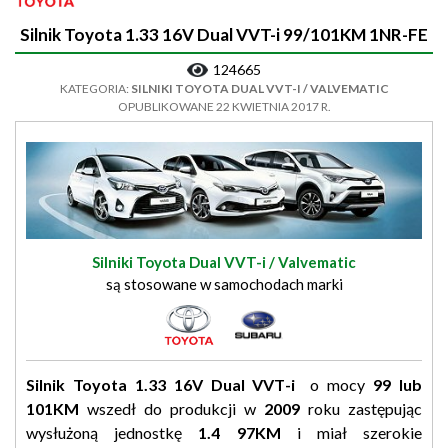
Silnik Toyota 1.33 16V Dual VVT-i 99/101KM 1NR-FE
124665
KATEGORIA:
SILNIKI TOYOTA DUAL VVT-I / VALVEMATIC
OPUBLIKOWANE 22 KWIETNIA 2017 R.
Silniki Toyota Dual VVT-i / Valvematic
są stosowane w samochodach marki
Silnik Toyota 1.33 16V Dual VVT-i
o mocy
99 lub
101KM
wszedł do produkcji w
2009
roku zastępując
wysłużoną jednostkę
1.4 97KM
i miał szerokie