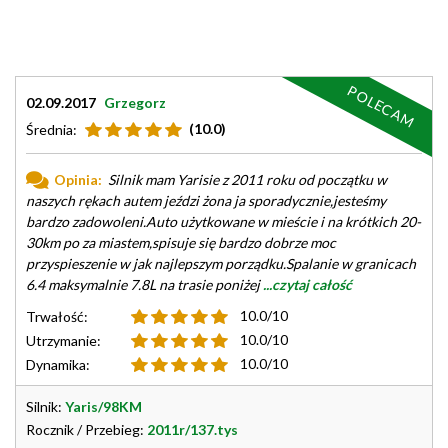
POLECAM
02.09.2017
Grzegorz
(10.0)
Średnia:
Opinia:
Silnik mam Yarisie z 2011 roku od początku w
naszych rękach autem jeździ żona ja sporadycznie,jesteśmy
bardzo zadowoleni.Auto użytkowane w mieście i na krótkich 20-
30km po za miastem,spisuje się bardzo dobrze moc
przyspieszenie w jak najlepszym porządku.Spalanie w granicach
6.4 maksymalnie 7.8L na trasie poniżej
...czytaj całość
10.0/10
Trwałość:
10.0/10
Utrzymanie:
10.0/10
Dynamika:
Silnik:
Yaris/98KM
Rocznik / Przebieg:
2011r/137.tys