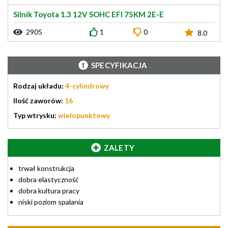
Silnik Toyota 1.3 12V SOHC EFI 75KM 2E-E
2905
1
0
8.0
SPECYFIKACJA
Rodzaj układu:
4-cylindrowy
Ilość zaworów:
16
Typ wtrysku:
wielopunktowy
ZALETY
trwał konstrukcja
dobra elastyczność
dobra kultura pracy
niski poziom spalania