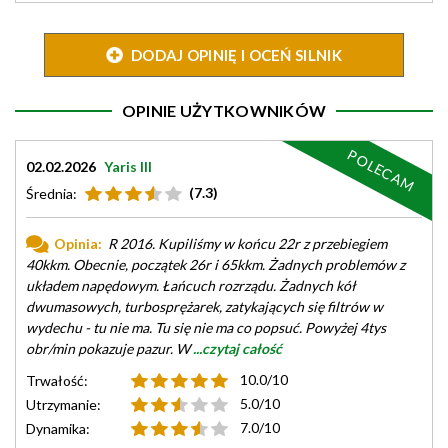
DODAJ OPINIĘ I OCEŃ SILNIK
OPINIE UŻYTKOWNIKÓW
POLECAM
02.02.2026
Yaris III
(7.3)
Średnia:
Opinia:
R 2016. Kupiliśmy w końcu 22r z przebiegiem
40kkm. Obecnie, początek 26r i 65kkm. Żadnych problemów z
układem napędowym. Łańcuch rozrządu. Żadnych kół
dwumasowych, turbosprężarek, zatykających się filtrów w
wydechu - tu nie ma. Tu się nie ma co popsuć. Powyżej 4tys
obr/min pokazuje pazur. W
...czytaj całość
10.0/10
Trwałość:
5.0/10
Utrzymanie:
7.0/10
Dynamika: