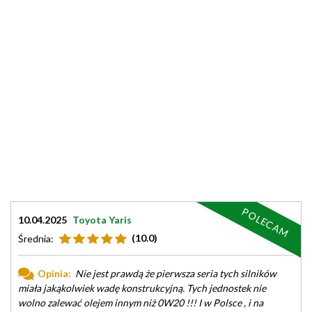
POLECAM
10.04.2025
Toyota Yaris
(10.0)
Średnia:
Opinia:
Nie jest prawdą że pierwsza seria tych silników
miała jakąkolwiek wadę konstrukcyjną. Tych jednostek nie
wolno zalewać olejem innym niż 0W20 !!! I w Polsce , i na