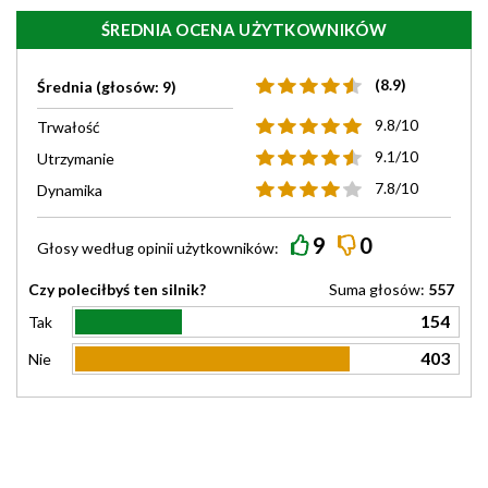
ŚREDNIA OCENA UŻYTKOWNIKÓW
(8.9)
Średnia (głosów: 9)
9.8/10
Trwałość
9.1/10
Utrzymanie
7.8/10
Dynamika
9
0
Głosy według
opinii
użytkowników:
Czy poleciłbyś ten silnik?
Suma głosów:
557
154
Tak
403
Nie