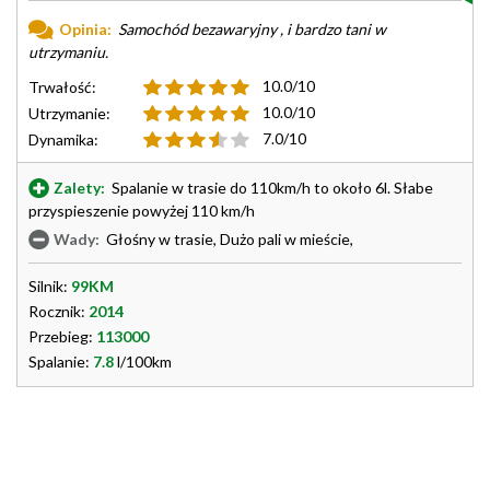
Opinia:
Samochód bezawaryjny , i bardzo tani w
utrzymaniu.
10.0/10
Trwałość:
10.0/10
Utrzymanie:
7.0/10
Dynamika:
Zalety:
Spalanie w trasie do 110km/h to około 6l. Słabe
przyspieszenie powyżej 110 km/h
Wady:
Głośny w trasie, Dużo pali w mieście,
Silnik:
99KM
Rocznik:
2014
Przebieg:
113000
Spalanie:
7.8
l/100km