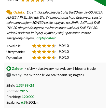
Opinia:
Do silnika zalecany jest olej 0w20 ew. 5w30 ACEA
A5/B5 API SL, SM lub SN. W samochodach po flotowych często
zalewany olejem 10W30 co źle wpływa na silnik. Jeśli olej SAE
0W-20 nie jest dostępny, można zastosować olej SAE 5W-30.
Jednak podczas kolejnej wymiany oleju powinien zostać
zastąpiony olejem
...czytaj całość
9.0/10
Trwałość:
9.0/10
Utrzymanie:
9.0/10
Dynamika:
Zalety:
- cichy - elastyczny - przydatny 6 bieg na trasie
Wady:
ma skłonności do odkładania się nagaru
Silnik:
1.33/ 99KM
Rocznik:
2015
Przebieg:
120 000
Spalanie:
6.8
l/100km