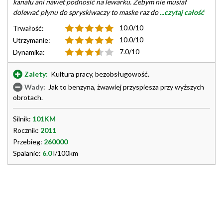
kanału ani nawet podnosić na lewarku. Żebym nie musiał
dolewać płynu do spryskiwaczy to maske raz do
...czytaj całość
10.0/10
Trwałość:
10.0/10
Utrzymanie:
7.0/10
Dynamika:
Zalety:
Kultura pracy, bezobsługowość.
Wady:
Jak to benzyna, żwawiej przyspiesza przy wyższych
obrotach.
Silnik:
101KM
Rocznik:
2011
Przebieg:
260000
Spalanie:
6.0
l/100km