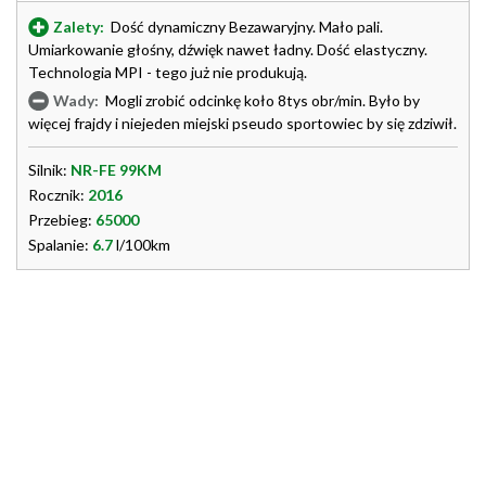
Zalety:
Dość dynamiczny Bezawaryjny. Mało pali.
Umiarkowanie głośny, dźwięk nawet ładny. Dość elastyczny.
Technologia MPI - tego już nie produkują.
Wady:
Mogli zrobić odcinkę koło 8tys obr/min. Było by
więcej frajdy i niejeden miejski pseudo sportowiec by się zdziwił.
Silnik:
NR-FE 99KM
Rocznik:
2016
Przebieg:
65000
Spalanie:
6.7
l/100km