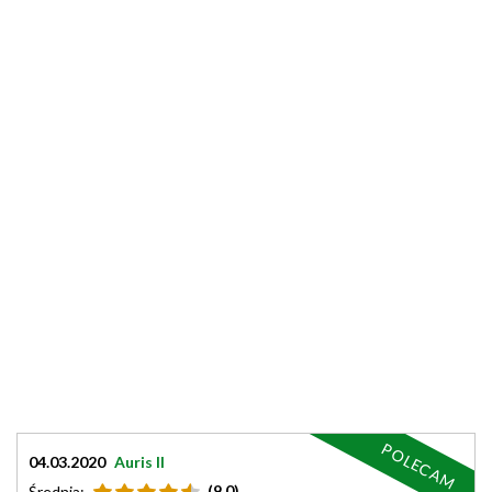
POLECAM
04.03.2020
Auris II
(9.0)
Średnia: