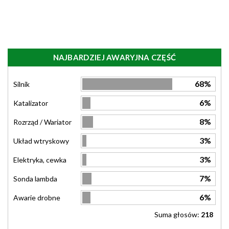
NAJBARDZIEJ AWARYJNA CZĘŚĆ
68%
Silnik
6%
Katalizator
8%
Rozrząd / Wariator
3%
Układ wtryskowy
3%
Elektryka, cewka
7%
Sonda lambda
6%
Awarie drobne
Suma głosów:
218