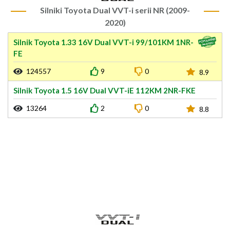
Silniki Toyota Dual VVT-i serii NR (2009-
2020)
Silnik Toyota 1.33 16V Dual VVT-i 99/101KM 1NR-
FE
124557
9
0
8.9
Silnik Toyota 1.5 16V Dual VVT-iE 112KM 2NR-FKE
13264
2
0
8.8