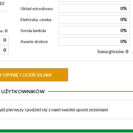
10
0%
Układ wtryskowy
0%
Elektryka, cewka
0%
Sonda lambda
ów:
0
0
0%
Awarie drobne
0
Suma głosów:
0
OPINIĘ I OCEŃ SILNIK
IE UŻYTKOWNIKÓW
ądż pierwszy i podziel się z nami swoimi spostrzeżeniami