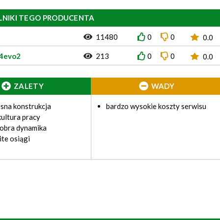
LNIKI TEGO PRODUCENTA
11480
0
0
0.0
24evo2
213
0
0
0.0
ZALETY
WADY
sna konstrukcja
bardzo wysokie koszty serwisu
ultura pracy
dobra dynamika
te osiągi