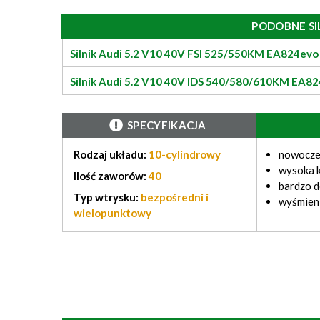
PODOBNE SI
Silnik Audi 5.2 V10 40V FSI 525/550KM EA824evo
Silnik Audi 5.2 V10 40V IDS 540/580/610KM EA8
SPECYFIKACJA
Rodzaj układu:
10-cylindrowy
nowocze
wysoka k
Ilość zaworów:
40
bardzo 
Typ wtrysku:
bezpośredni i
wyśmieni
wielopunktowy