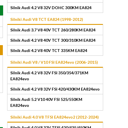
Silnik Audi 4.2 V8 32V DOHC 300KM EA824
Silniki Audi V8 TCT EA824 (1998-2012)
Silnik Audi 3.7 V8 40V TCT 260/280KM EA824
Silnik Audi 4.2 V8 40V TCT 300/310KM EA824
Silnik Audi 4.2 V8 40V TCT 335KM EA824
Silniki Audi V8 / V10 FSI EA824evo (2006-2015)
Silnik Audi 4.2 V8 32V FSI 350/354/371KM
EA824evo
Silnik Audi 4.2 V8 32V FSI 420/430KM EA824evo
Silnik Audi 5.2 V10 40V FSI 525/550KM
EA824evo
Silniki Audi 4.0 V8 TFSI EA824evo2 (2012-2024)
Silnik Audi 4.0 V8 32V TFSI 420/435/450KM