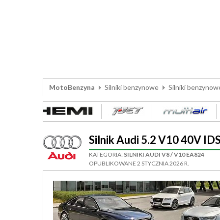
MotoBenzyna
Silniki benzynowe
Silniki benzynow
Silnik Audi 5.2 V10 40V
KATEGORIA:
SILNIKI AUDI V8 / V10 EA824
OPUBLIKOWANE 2 STYCZNIA 2026 R.