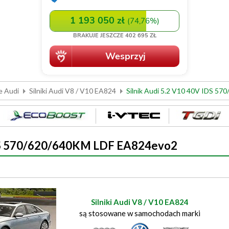
e Audi
Silniki Audi V8 / V10 EA824
Silnik Audi 5.2 V10 40V IDS 5
 IDS 570/620/640KM LDF EA824evo2
Silniki Audi V8 / V10 EA824
są stosowane w samochodach marki