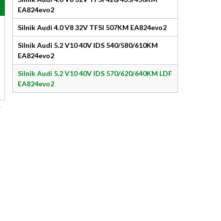
EA824evo2
Silnik Audi 4.0 V8 32V TFSI 507KM EA824evo2
Silnik Audi 5.2 V10 40V IDS 540/580/610KM
EA824evo2
Silnik Audi 5.2 V10 40V IDS 570/620/640KM LDF
EA824evo2