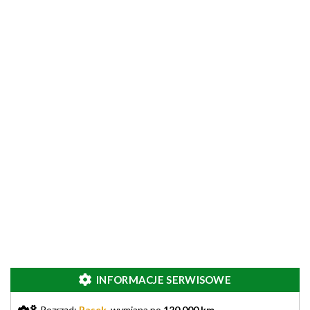
INFORMACJE SERWISOWE
Rozrząd:
Pasek
, wymiana po
120.000 km