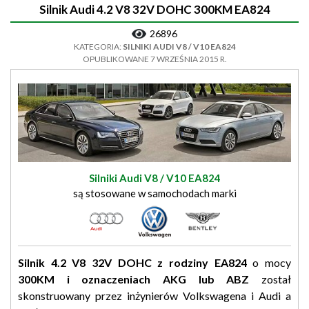
Silnik Audi 4.2 V8 32V DOHC 300KM EA824
26896
KATEGORIA:
SILNIKI AUDI V8 / V10 EA824
OPUBLIKOWANE 7 WRZEŚNIA 2015 R.
Silniki Audi V8 / V10 EA824
są stosowane w samochodach marki
Silnik 4.2 V8 32V DOHC z rodziny EA824
o mocy
300KM i oznaczeniach AKG lub ABZ
został
skonstruowany przez inżynierów Volkswagena i Audi a