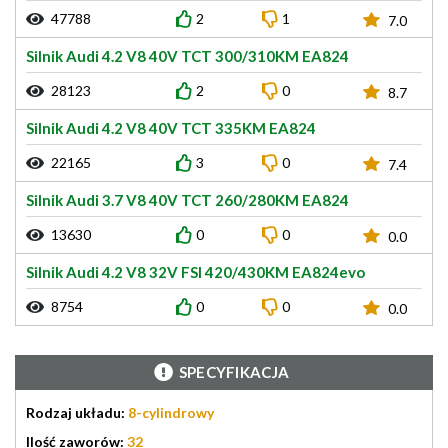
47788
2
1
7.0
Silnik Audi 4.2 V8 40V TCT 300/310KM EA824
28123
2
0
8.7
Silnik Audi 4.2 V8 40V TCT 335KM EA824
22165
3
0
7.4
Silnik Audi 3.7 V8 40V TCT 260/280KM EA824
13630
0
0
0.0
Silnik Audi 4.2 V8 32V FSI 420/430KM EA824evo
8754
0
0
0.0
SPECYFIKACJA
Rodzaj układu:
8-cylindrowy
Ilość zaworów:
32