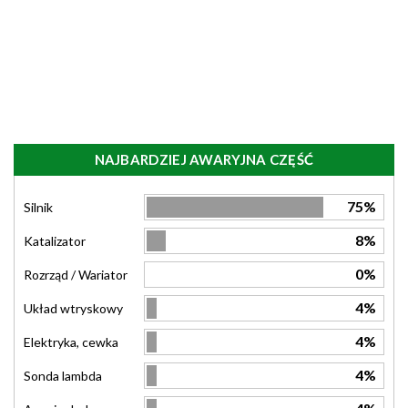
NAJBARDZIEJ AWARYJNA CZĘŚĆ
75%
Silnik
8%
Katalizator
0%
Rozrząd / Wariator
4%
Układ wtryskowy
4%
Elektryka, cewka
4%
Sonda lambda