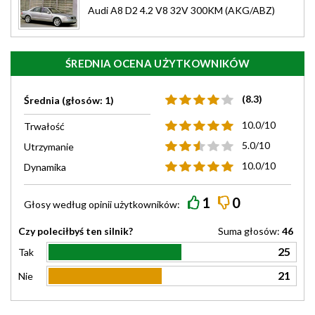
Audi A8 D2 4.2 V8 32V 300KM (AKG/ABZ)
ŚREDNIA OCENA UŻYTKOWNIKÓW
(8.3)
Średnia (głosów: 1)
10.0/10
Trwałość
5.0/10
Utrzymanie
10.0/10
Dynamika
1
0
Głosy według
opinii
użytkowników:
Czy poleciłbyś ten silnik?
Suma głosów:
46
25
Tak
21
Nie