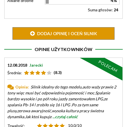
4%
Awarie drobne
Suma głosów:
24
DODAJ OPINIĘ I OCEŃ SILNIK
OPINIE UŻYTKOWNIKÓW
POLECAM
12.08.2018
Jarecki
(8.3)
Średnia:
Opinia:
Silnik idealny do tego modelu,auto waży prawie 2
tony więc musi być odpowiednia pojemność i moc.Spalanie
bardzo wysokie i po pół roku jazdy zamontowałem LPG,ze
spalania Pb-14 l zrobiło się 16 l LPG .Po za tym same
plusy,zerowa awaryjność,wysoka kultura pracy świetna
dynamika.Jak ktoś kupuje
...czytaj całość
10.0/10
Trwałość: