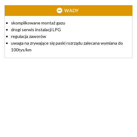
WADY
skomplikowane montaż gazu
drogi serwis instalacji LPG
regulacja zaworów
uwaga na zrywające się paski rozrządu zalecana wymiana do
100tys/km