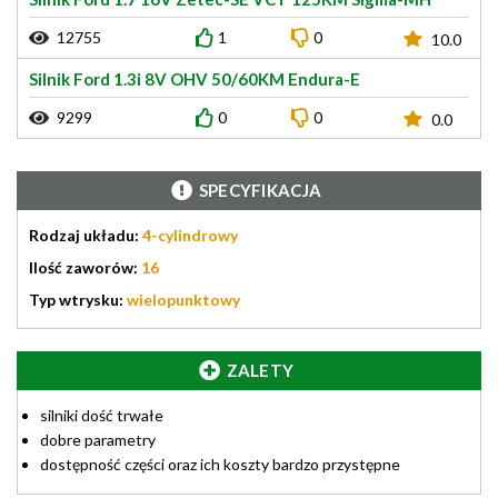
12755
1
0
10.0
Silnik Ford 1.3i 8V OHV 50/60KM Endura-E
9299
0
0
0.0
SPECYFIKACJA
Rodzaj układu:
4-cylindrowy
Ilość zaworów:
16
Typ wtrysku:
wielopunktowy
ZALETY
silniki dość trwałe
dobre parametry
dostępność części oraz ich koszty bardzo przystępne