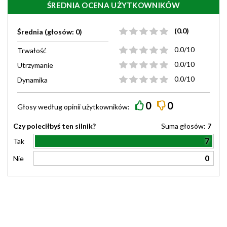
ŚREDNIA OCENA UŻYTKOWNIKÓW
(0.0)
Średnia (głosów: 0)
0.0/10
Trwałość
0.0/10
Utrzymanie
0.0/10
Dynamika
0
0
Głosy według
opinii
użytkowników:
Czy poleciłbyś ten silnik?
Suma głosów:
7
7
Tak
0
Nie