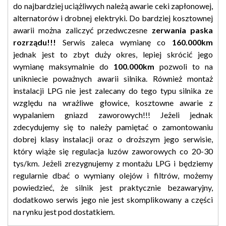
do najbardziej uciążliwych należą awarie ceki zapłonowej,
alternatorów i drobnej elektryki. Do bardziej kosztownej
awarii można zaliczyć przedwczesne
zerwania paska
rozrządu!!!
Serwis zaleca wymianę co
160.000km
jednak jest to zbyt duży okres, lepiej skrócić jego
wymianę maksymalnie do
100.000km
pozwoli to na
unikniecie poważnych awarii silnika. Również montaż
instalacji LPG nie jest zalecany do tego typu silnika ze
względu na wrażliwe głowice, kosztowne awarie z
wypalaniem gniazd zaworowych!!! Jeżeli jednak
zdecydujemy się to należy pamiętać o zamontowaniu
dobrej klasy instalacji oraz o droższym jego serwisie,
który wiąże się regulacja luzów zaworowych co 20-30
tys/km. Jeżeli zrezygnujemy z montażu LPG i będziemy
regularnie dbać o wymiany olejów i filtrów, możemy
powiedzieć, że silnik jest praktycznie bezawaryjny,
dodatkowo serwis jego nie jest skomplikowany a części
na rynku jest pod dostatkiem.