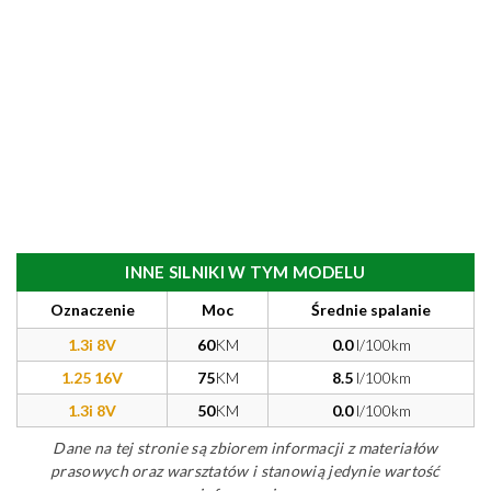
INNE SILNIKI W TYM MODELU
Oznaczenie
Moc
Średnie spalanie
1.3i 8V
60
KM
0.0
l/100km
1.25 16V
75
KM
8.5
l/100km
1.3i 8V
50
KM
0.0
l/100km
Dane na tej stronie są zbiorem informacji z materiałów
prasowych oraz warsztatów i stanowią jedynie wartość