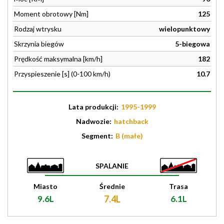
Moment obrotowy [Nm]
125
Rodzaj wtrysku
wielopunktowy
Skrzynia biegów
5-biegowa
Prędkość maksymalna [km/h]
182
Przyspieszenie [s] (0-100 km/h)
10.7
Lata produkcji:
1995-1999
Nadwozie:
hatchback
Segment:
B (małe)
SPALANIE
Miasto
Średnie
Trasa
9.6L
7.4L
6.1L