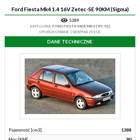
Ford Fiesta Mk4 1.4 16V Zetec-SE 90KM (Sigma)
5389
KATEGORIA:
FORD FIESTA MK4/MK5 ('95-'01)
OPUBLIKOWANE 1 SIERPNIA 2015 R.
DANE TECHNICZNE
Pojemność [cm3]
1388
Moc [KM]
90