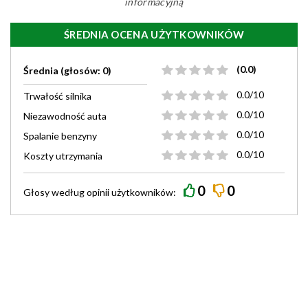
informacyjną
ŚREDNIA OCENA UŻYTKOWNIKÓW
(0.0)
Średnia (głosów: 0)
0.0/10
Trwałość silnika
0.0/10
Niezawodność auta
0.0/10
Spalanie benzyny
0.0/10
Koszty utrzymania
0
0
Głosy według
opinii
użytkowników: