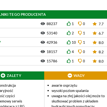
LNIKI TEGO PRODUCENTA
88237
1
0
7.7
53140
2
1
6.7
Y
42936
10
1
8.0
18157
4
0
8.2
15786
1
0
8.0
ZALETY
WADY
onstrukcja
awarie osprzętu
aryjność
wysoki poziom spalania
ść części
uwaga na złej jakości olej może to
lemowy serwis
skutkować problem z układem
spółpraca z LPG
hydraulicznych popychaczy