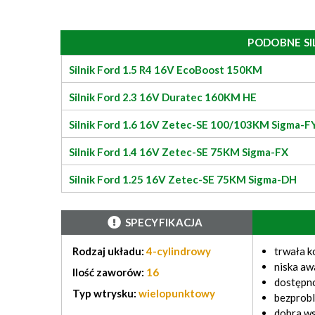
PODOBNE SI
Silnik Ford 1.5 R4 16V EcoBoost 150KM
Silnik Ford 2.3 16V Duratec 160KM HE
Silnik Ford 1.6 16V Zetec-SE 100/103KM Sigma-F
Silnik Ford 1.4 16V Zetec-SE 75KM Sigma-FX
Silnik Ford 1.25 16V Zetec-SE 75KM Sigma-DH
SPECYFIKACJA
Rodzaj układu:
4-cylindrowy
trwała k
niska aw
Ilość zaworów:
16
dostępno
Typ wtrysku:
wielopunktowy
bezprob
dobra w