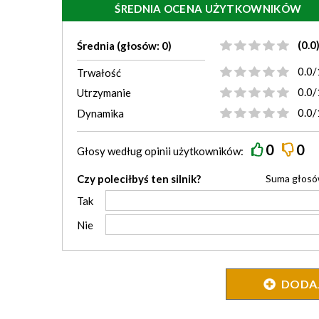
ŚREDNIA OCENA UŻYTKOWNIKÓW
(0.0
Średnia (głosów: 0)
0.0/
Trwałość
0.0/
Utrzymanie
0.0/
Dynamika
0
0
Głosy według
opinii
użytkowników:
Czy poleciłbyś ten silnik?
Suma głos
Tak
Nie
DODAJ 