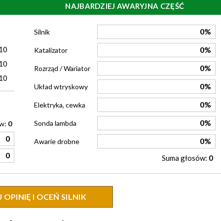
NAJBARDZIEJ AWARYJNA CZĘŚĆ
)
0%
Silnik
10
0%
Katalizator
10
0%
Rozrząd / Wariator
10
0%
Układ wtryskowy
0%
Elektryka, cewka
0%
Sonda lambda
ów:
0
0
0%
Awarie drobne
0
Suma głosów:
0
OPINIĘ I OCEŃ SILNIK