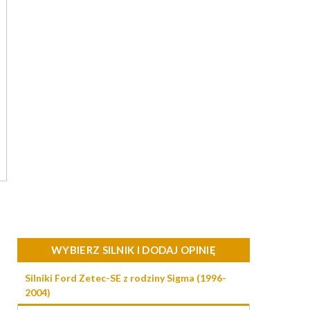
WYBIERZ SILNIK I DODAJ OPINIĘ
Silniki Ford Zetec-SE z rodziny Sigma (1996-
2004)