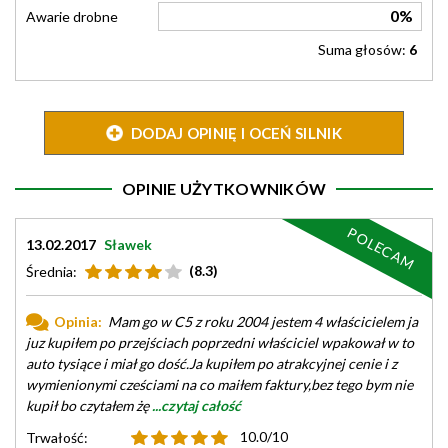
0%
Awarie drobne
Suma głosów:
6
DODAJ OPINIĘ I OCEŃ SILNIK
OPINIE UŻYTKOWNIKÓW
POLECAM
13.02.2017
Sławek
(8.3)
Średnia:
Opinia:
Mam go w C5 z roku 2004 jestem 4 właścicielem ja
juz kupiłem po przejściach poprzedni właściciel wpakował w to
auto tysiące i miał go dość.Ja kupiłem po atrakcyjnej cenie i z
wymienionymi cześciami na co maiłem faktury,bez tego bym nie
kupił bo czytałem żę
...czytaj całość
10.0/10
Trwałość: