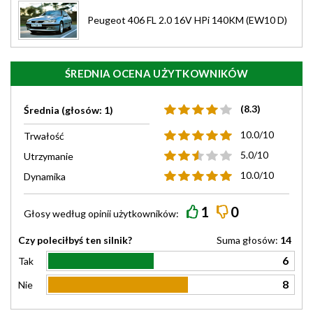
Peugeot 406 FL 2.0 16V HPi 140KM (EW10 D)
ŚREDNIA OCENA UŻYTKOWNIKÓW
(8.3)
Średnia (głosów: 1)
10.0/10
Trwałość
5.0/10
Utrzymanie
10.0/10
Dynamika
1
0
Głosy według
opinii
użytkowników:
Czy poleciłbyś ten silnik?
Suma głosów:
14
6
Tak
8
Nie