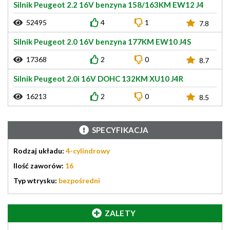
Silnik Peugeot 2.2 16V benzyna 158/163KM EW12 J4
52495
4
1
7.8
Silnik Peugeot 2.0 16V benzyna 177KM EW10 J4S
17368
2
0
8.7
Silnik Peugeot 2.0i 16V DOHC 132KM XU10 J4R
16213
2
0
8.5
SPECYFIKACJA
Rodzaj układu:
4-cylindrowy
Ilość zaworów:
16
Typ wtrysku:
bezpośredni
ZALETY