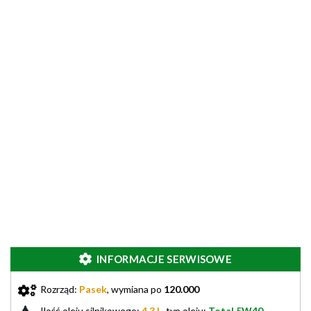
INFORMACJE SERWISOWE
Rozrząd:
Pasek
, wymiana po
120.000
Ilość oleju silnikowego:
4.3 L
, typ oleju:
Total 5W40