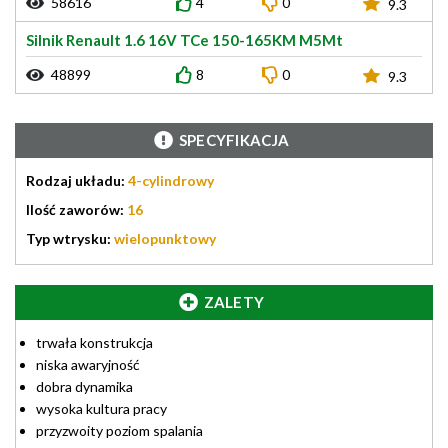
58616
4
0
9.3
Silnik Renault 1.6 16V TCe 150-165KM M5Mt
48899
8
0
9.3
SPECYFIKACJA
Rodzaj układu:
4-cylindrowy
Ilość zaworów:
16
Typ wtrysku:
wielopunktowy
ZALETY
trwała konstrukcja
niska awaryjność
dobra dynamika
wysoka kultura pracy
przyzwoity poziom spalania