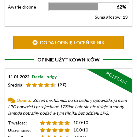
62%
Awarie drobne
Suma głosów:
13
DODAJ OPINIĘ I OCEŃ SILNIK
OPINIE UŻYTKOWNIKÓW
POLECAM
11.01.2022
Dacia Lodgy
(9.0)
Średnia:
Opinia:
Zmień mechanika, bo Ci bzdury opowiada, ja mam
LPG nowości i przejechane 177tkm i nic się nie dzieje, a sondy
lambda potrafiły podać w tym silniku bez udziału LPG.
10.0/10
Trwałość:
10.0/10
Utrzymanie: