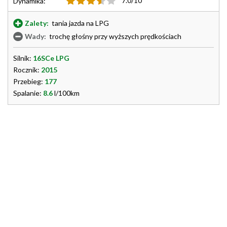
7.0/10
Dynamika:
Zalety:
tania jazda na LPG
Wady:
trochę głośny przy wyższych prędkościach
Silnik:
16SCe LPG
Rocznik:
2015
Przebieg:
177
Spalanie:
8.6
l/100km