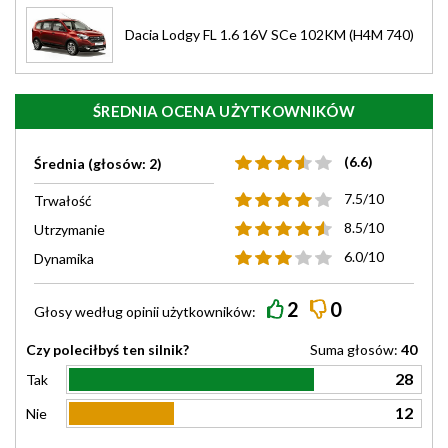
Dacia Lodgy FL 1.6 16V SCe 102KM (H4M 740)
ŚREDNIA OCENA UŻYTKOWNIKÓW
(6.6)
Średnia (głosów: 2)
7.5/10
Trwałość
8.5/10
Utrzymanie
6.0/10
Dynamika
2
0
Głosy według
opinii
użytkowników:
Czy poleciłbyś ten silnik?
Suma głosów:
40
28
Tak
12
Nie