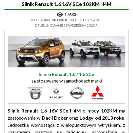
Silnik Renault 1.6 16V SCe 102KM H4M
17683
KATEGORIA:
SILNIKI RENAULT 1.0 / 1.6 SCE
OPUBLIKOWANE 29 WRZEŚNIA 2020 R.
Silniki Renault 1.0 / 1.6 SCe
są stosowane w samochodach marki
Silnik Renault 1.6 16V SCe H4M
o moc
y 102KM
ma
zastosowanie w
Dacii Doker
oraz
Lodgy od 2013 roku
.
Jednostka wolnossąca z wielopunktowym wtryskiem, z
rozrządem opartym na
łańcuchu,
wyposażona w