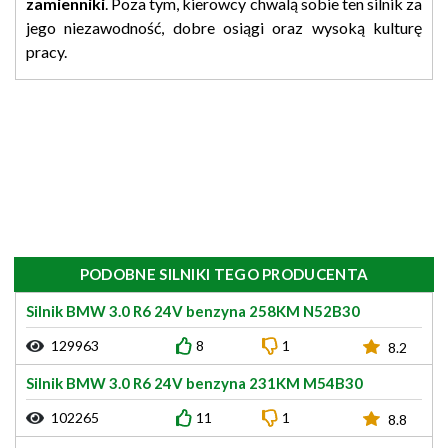
zamienniki
. Poza tym, kierowcy chwalą sobie ten silnik za
jego niezawodność, dobre osiągi oraz wysoką kulturę
pracy.
PODOBNE SILNIKI TEGO PRODUCENTA
Silnik BMW 3.0 R6 24V benzyna 258KM N52B30
129963
8
1
8.2
Silnik BMW 3.0 R6 24V benzyna 231KM M54B30
102265
11
1
8.8