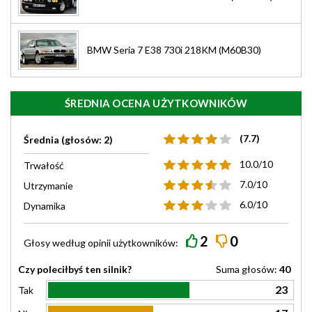
BMW Seria 7 E38 730i 218KM (M60B30)
ŚREDNIA OCENA UŻYTKOWNIKÓW
(7.7)
Średnia (głosów: 2)
10.0/10
Trwałość
7.0/10
Utrzymanie
6.0/10
Dynamika
2
0
Głosy według
opinii
użytkowników:
Czy poleciłbyś ten silnik?
Suma głosów:
40
23
Tak