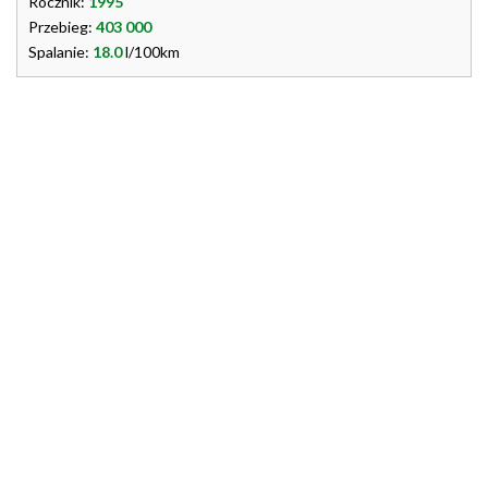
Rocznik:
1995
Przebieg:
403 000
Spalanie:
18.0
l/100km