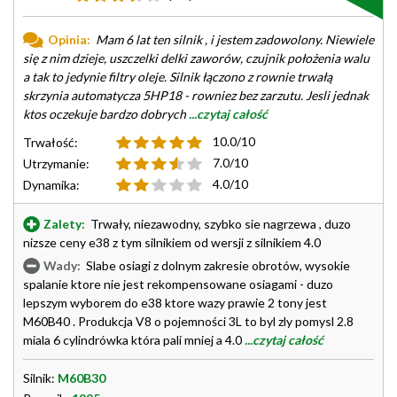
Opinia:
Mam 6 lat ten silnik , i jestem zadowolony. Niewiele
się z nim dzieje, uszczelki delki zaworów, czujnik położenia walu
a tak to jedynie filtry oleje. Silnik łączono z rownie trwałą
skrzynia automatycza 5HP18 - rowniez bez zarzutu. Jesli jednak
ktos oczekuje bardzo dobrych
...czytaj całość
10.0/10
Trwałość:
7.0/10
Utrzymanie:
4.0/10
Dynamika:
Zalety:
Trwały, niezawodny, szybko sie nagrzewa , duzo
nizsze ceny e38 z tym silnikiem od wersji z silnikiem 4.0
Wady:
Slabe osiagi z dolnym zakresie obrotów, wysokie
spalanie ktore nie jest rekompensowane osiagami - duzo
lepszym wyborem do e38 ktore wazy prawie 2 tony jest
M60B40 . Produkcja V8 o pojemności 3L to byl zly pomysl 2.8
miala 6 cylindrówka która pali mniej a 4.0
...czytaj całość
Silnik:
M60B30