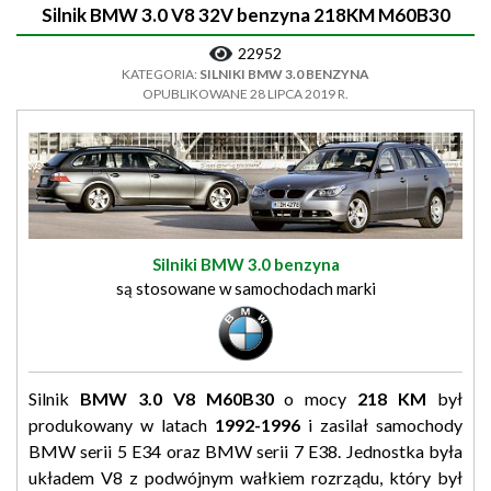
Silnik BMW 3.0 V8 32V benzyna 218KM M60B30
22952
KATEGORIA:
SILNIKI BMW 3.0 BENZYNA
OPUBLIKOWANE 28 LIPCA 2019 R.
Silniki BMW 3.0 benzyna
są stosowane w samochodach marki
Silnik
BMW 3.0 V8 M60B30
o mocy
218 KM
był
produkowany w latach
1992-1996
i zasilał samochody
BMW serii 5 E34 oraz BMW serii 7 E38. Jednostka była
układem V8 z podwójnym wałkiem rozrządu, który był