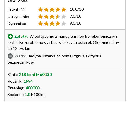
ok 245 kmh
10.0/10
Trwałość:
7.0/10
Utrzymanie:
8.0/10
Dynamika:
Zalety:
W połączeniu z manualem i lpg był ekonomiczny i
szybki Bezproblemowy i bez wiekszych usterek Olej zmieniany
co 12 tys km
Wady:
Jedyna usterka to odma i zgniła skrzynka
bezpieczników
Silnik:
218 koni M60B30
Rocznik:
1994
Przebieg:
400000
Spalanie:
1.0
l/100km