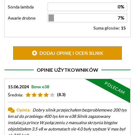
0%
Sonda lambda
7%
Awarie drobne
Suma głosów:
15
DODAJ OPINIĘ I OCEŃ SILNIK
OPINIE UŻYTKOWNIKÓW
POLECAM
15.06.2024
Bmw e38
(8.3)
Średnia:
Opinia:
Dobry silnik przejechałem bezproblemowo 200 tys
km aż do przebiegu 400 tys km w e38 Silnik zagazowany
instalacja prince W połączeniu z manualna skrzynia biegów
objeżdżałem 3.5 v8 w automatach sle 4.0 były szybsze V max był