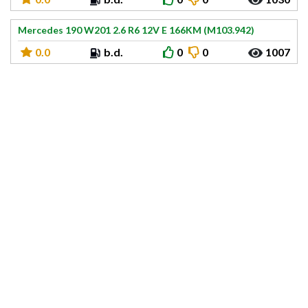
Mercedes 190 W201 2.6 R6 12V E 166KM (M103.942)
0.0
b.d.
0
0
1007