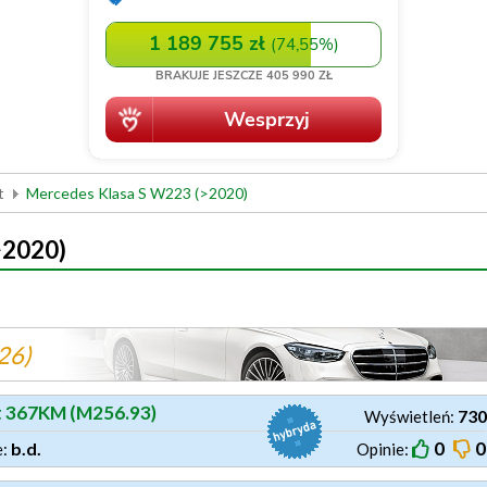
t
Mercedes Klasa S W223 (>2020)
>2020)
26)
t 367KM (M256.93)
730
Wyświetleń:
0
0
b.d.
e:
Opinie: