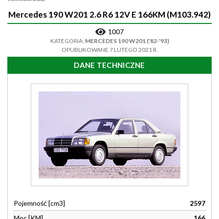
Mercedes 190 W201 2.6 R6 12V E 166KM (M103.942)
1007
KATEGORIA:
MERCEDES 190 W201 ('82-'93)
OPUBLIKOWANE 7 LUTEGO 2021 R.
DANE TECHNICZNE
Pojemność [cm3]
2597
Moc [KM]
166