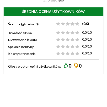
informacyjną
ŚREDNIA OCENA UŻYTKOWNIKÓW
(0.0)
Średnia (głosów: 0)
0.0/10
Trwałość silnika
0.0/10
Niezawodność auta
0.0/10
Spalanie benzyny
0.0/10
Koszty utrzymania
0
0
Głosy według
opinii
użytkowników: