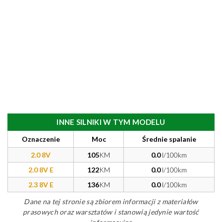
INNE SILNIKI W TYM MODELU
Oznaczenie
Moc
Średnie spalanie
2.0 8V
105
KM
0.0
l/100km
2.0 8V E
122
KM
0.0
l/100km
2.3 8V E
136
KM
0.0
l/100km
Dane na tej stronie są zbiorem informacji z materiałów
prasowych oraz warsztatów i stanowią jedynie wartość