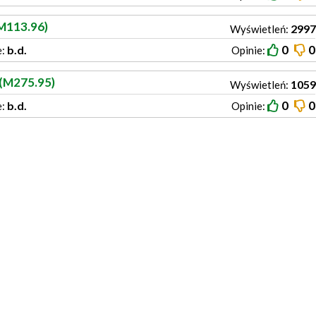
M113.96)
2997
Wyświetleń:
0
0
b.d.
e:
Opinie:
 (M275.95)
1059
Wyświetleń:
0
0
b.d.
e:
Opinie: