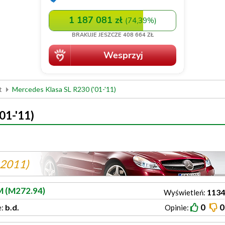
t
Mercedes Klasa SL R230 ('01-'11)
01-'11)
-2011)
M (M272.94)
1134
Wyświetleń:
0
0
b.d.
e:
Opinie: