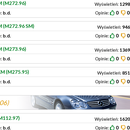
M (M272.96)
1298
Wyświetleń:
0
0
b.d.
e:
Opinie:
M (M272.96 SM)
946
Wyświetleń:
0
0
b.d.
e:
Opinie:
M (M273.96)
1369
Wyświetleń:
0
0
b.d.
e:
Opinie:
KM (M275.95)
851
Wyświetleń:
0
0
b.d.
e:
Opinie:
06)
M112.97)
1620
Wyświetleń:
0
0
b.d.
e:
Opinie: