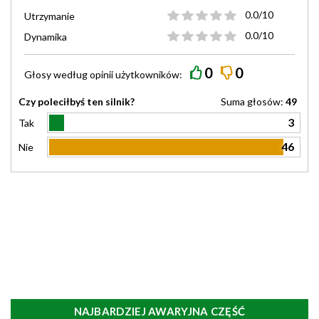
0.0/10
Utrzymanie
0.0/10
Dynamika
0
0
Głosy według
opinii
użytkowników:
Czy poleciłbyś ten silnik?
Suma głosów:
49
3
Tak
46
Nie
NAJBARDZIEJ AWARYJNA CZĘŚĆ