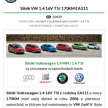
Silnik VW 1.4 16V TSI 170KM EA111
20439
KATEGORIA:
SILNIKI VOLKSWAGEN 1.4 MPI / 1.4 TSI
OPUBLIKOWANE 3 KWIETNIA 2023 R.
Silniki Volkswagen 1.4 MPI / 1.4 TSI
są stosowane w samochodach marki
Silnik Volkswagen 1.4 16V TSI z rodziny EA111
o mocy
170KM
miał swój debiut w roku
2006
a pierwszy
samochód, w którym był montowany to
VW Golf V
. Była