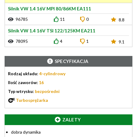
Silnik VW 1.4 16V MPI 80/86KM EA111
96785
11
0
8.8
Silnik VW 1.4 16V TSI 122/125KM EA211
78095
4
1
9.1
SPECYFIKACJA
Rodzaj układu:
4-cylindrowy
Ilość zaworów:
16
Typ wtrysku:
bezpośredni
Turbosprężarka
ZALETY
dobra dynamika