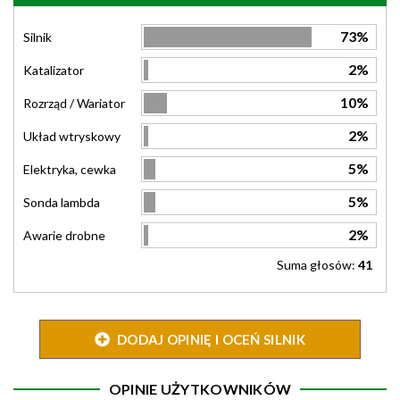
73%
Silnik
2%
Katalizator
10%
Rozrząd / Wariator
2%
Układ wtryskowy
5%
Elektryka, cewka
5%
Sonda lambda
2%
Awarie drobne
Suma głosów:
41
DODAJ OPINIĘ I OCEŃ SILNIK
OPINIE UŻYTKOWNIKÓW