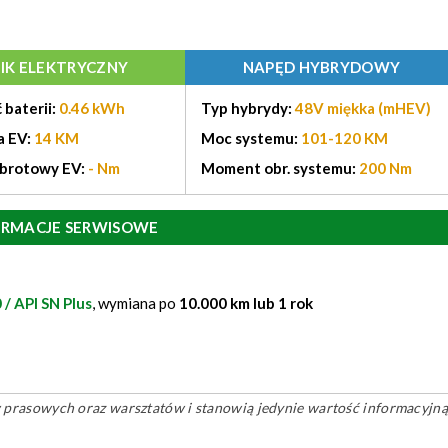
NIK ELEKTRYCZNY
NAPĘD HYBRYDOWY
 baterii:
0.46 kWh
Typ hybrydy:
48V miękka (mHEV)
a EV:
14 KM
Moc systemu:
101-120 KM
brotowy EV:
- Nm
Moment obr. systemu:
200 Nm
ORMACJE SERWISOWE
/ API SN Plus
, wymiana po
10.000 km lub 1 rok
ów prasowych oraz warsztatów i stanowią jedynie wartość informacyjną