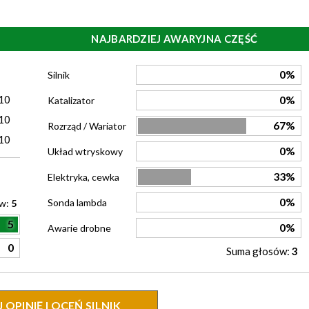
NAJBARDZIEJ AWARYJNA CZĘŚĆ
)
0%
Silnik
10
0%
Katalizator
10
67%
Rozrząd / Wariator
10
0%
Układ wtryskowy
33%
Elektryka, cewka
0%
Sonda lambda
ów:
5
5
0%
Awarie drobne
0
Suma głosów:
3
OPINIĘ I OCEŃ SILNIK