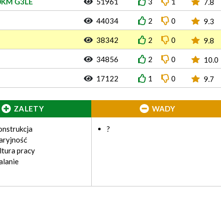
00KM G3LE
51961
3
1
7.8
44034
2
0
9.3
38342
2
0
9.8
34856
2
0
10.0
17122
1
0
9.7
ZALETY
WADY
onstrukcja
?
aryjność
ltura pracy
alanie