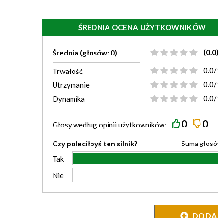
ŚREDNIA OCENA UŻYTKOWNIKÓW
(0.0
Średnia (głosów: 0)
0.0/
Trwałość
0.0/
Utrzymanie
0.0/
Dynamika
0
0
Głosy według
opinii
użytkowników:
Czy poleciłbyś ten silnik?
Suma głos
Tak
Nie
DODAJ 