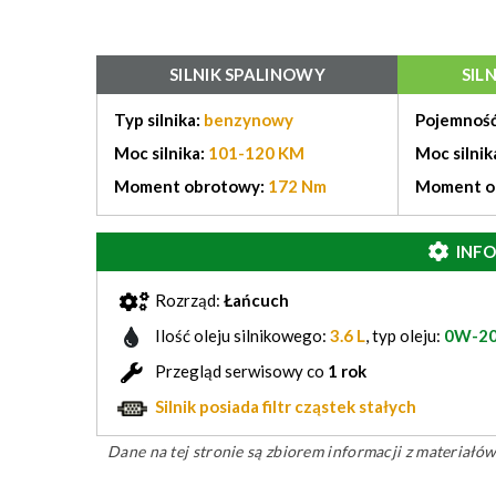
SILNIK SPALINOWY
SIL
Typ silnika:
benzynowy
Pojemność
Moc silnika:
101-120 KM
Moc silnik
Moment obrotowy:
172 Nm
Moment o
INF
Rozrząd:
Łańcuch
Ilość oleju silnikowego:
3.6 L
, typ oleju:
0W-20 
Przegląd serwisowy co
1 rok
Silnik posiada filtr cząstek stałych
Dane na tej stronie są zbiorem informacji z materiał