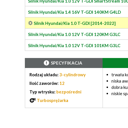
Silnik Hyundai/Kia 1.0 12V T-GDI SmartStream 1
Silnik Hyundai/Kia 1.4 16V T-GDI 140KM G4LD
Silnik Hyundai/Kia 1.0 T-GDI [2014-2022]
Silnik Hyundai/Kia 1.0 12V T-GDI 120KM G3LC
Silnik Hyundai/Kia 1.0 12V T-GDI 101KM G3LC
SPECYFIKACJA
Rodzaj układu:
3-cylindrowy
trwała k
niska aw
Ilość zaworów:
12
dobra ku
Typ wtrysku:
bezpośredni
niskie sp
Turbosprężarka