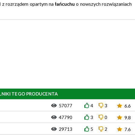
z rozrządem opartym na
łańcuchu
o nowszych rozwiązaniach
LNIKI TEGO PRODUCENTA
57077
4
3
6.6
47790
3
0
9.8
29713
5
2
7.6