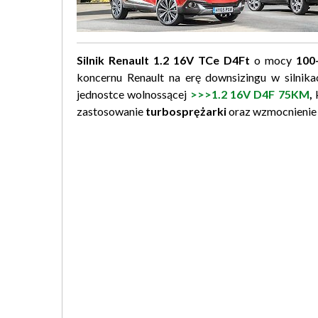
Silnik Renault 1.2 16V TCe D4Ft
o mocy
100
koncernu Renault na erę downsizingu w silnik
jednostce wolnossącej
>>>1.2 16V D4F 75KM
,
k
zastosowanie
turbosprężarki
oraz wzmocnienie k