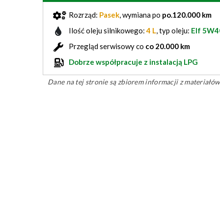
Rozrząd:
Pasek
, wymiana po
po.120.000 km
Ilość oleju silnikowego:
4 L
, typ oleju:
Elf 5W4
Przegląd serwisowy co
co 20.000 km
Dobrze współpracuje z instalacją LPG
Dane na tej stronie są zbiorem informacji z materiał