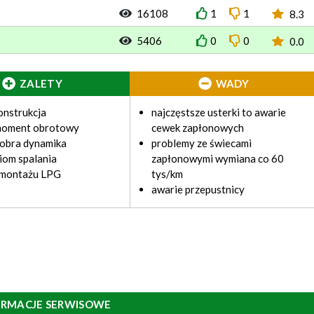
16108
1
1
8.3
5406
0
0
0.0
ZALETY
WADY
onstrukcja
najczęstsze usterki to awarie
moment obrotowy
cewek zapłonowych
dobra dynamika
problemy ze świecami
ziom spalania
zapłonowymi wymiana co 60
 montażu LPG
tys/km
awarie przepustnicy
ORMACJE SERWISOWE