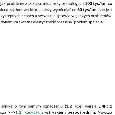
h jak problemy z przepustnicą przy przebiegach
100 tys/km
co
ieca zapłonowa którą należy wymieniać co
60 tys/km
. Nie jest
rzystępnych cenach a serwis nie sprawia większych problemów.
ynamika świetna elastyczność oraz niski poziom spalania.
 silnika o tym samym oznaczeniu
(1.2 TCe)
wersja
D4Ft z
sza
>>>
1.2 TCeH5Ft
z
wtryskiem bezpośrednim.
Nowsza