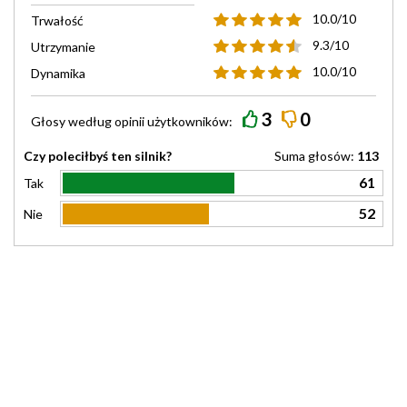
10.0/10
Trwałość
9.3/10
Utrzymanie
10.0/10
Dynamika
3
0
Głosy według
opinii
użytkowników:
Czy poleciłbyś ten silnik?
Suma głosów:
113
61
Tak
52
Nie