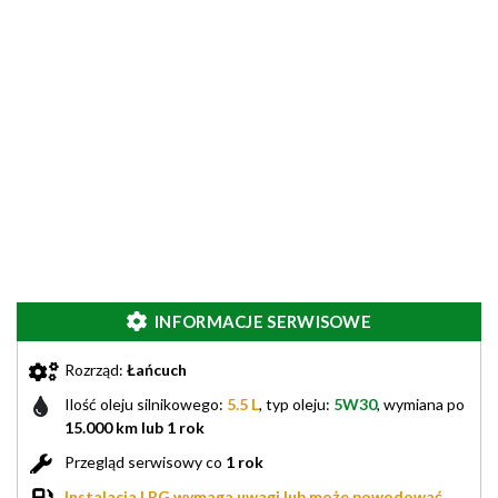
INFORMACJE SERWISOWE
Rozrząd:
Łańcuch
Ilość oleju silnikowego:
5.5 L
, typ oleju:
5W30
, wymiana po
15.000 km lub 1 rok
Przegląd serwisowy co
1 rok
Instalacja LPG wymaga uwagi lub może powodować