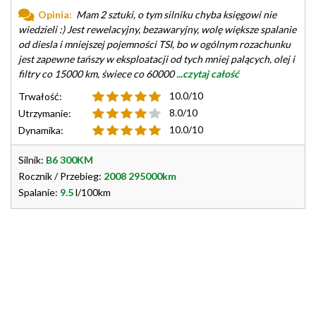
Opinia:
Mam 2 sztuki, o tym silniku chyba księgowi nie
wiedzieli :) Jest rewelacyjny, bezawaryjny, wolę większe spalanie
od diesla i mniejszej pojemności TSI, bo w ogólnym rozachunku
jest zapewne tańszy w eksploatacji od tych mniej palących, olej i
filtry co 15000 km, świece co 60000
...czytaj całość
10.0/10
Trwałość:
8.0/10
Utrzymanie:
10.0/10
Dynamika:
Silnik:
B6 300KM
Rocznik / Przebieg:
2008 295000km
Spalanie:
9.5
l/100km