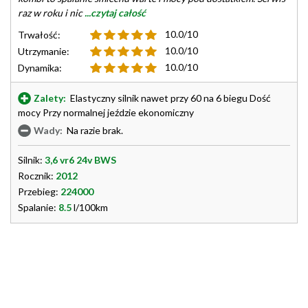
raz w roku i nic
...czytaj całość
10.0/10
Trwałość:
10.0/10
Utrzymanie:
10.0/10
Dynamika:
Zalety:
Elastyczny silnik nawet przy 60 na 6 biegu Dość
mocy Przy normalnej jeździe ekonomiczny
Wady:
Na razie brak.
Silnik:
3,6 vr6 24v BWS
Rocznik:
2012
Przebieg:
224000
Spalanie:
8.5
l/100km