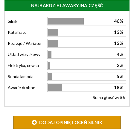
NAJBARDZIEJ AWARYJNA CZĘŚĆ
46%
Silnik
13%
Katalizator
13%
Rozrząd / Wariator
4%
Układ wtryskowy
2%
Elektryka, cewka
5%
Sonda lambda
18%
Awarie drobne
Suma głosów:
56
DODAJ OPINIĘ I OCEŃ SILNIK