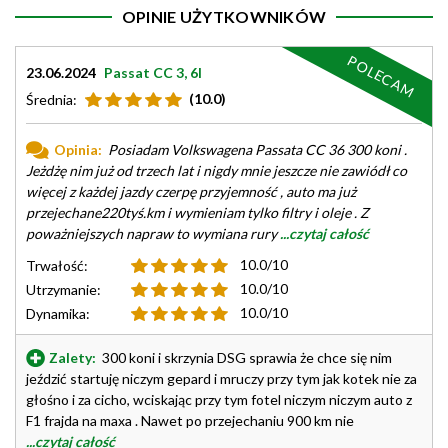
OPINIE UŻYTKOWNIKÓW
POLECAM
23.06.2024
Passat CC 3, 6l
(10.0)
Średnia:
Opinia:
Posiadam Volkswagena Passata CC 36 300 koni .
Jeżdżę nim już od trzech lat i nigdy mnie jeszcze nie zawiódł co
więcej z każdej jazdy czerpę przyjemność , auto ma już
przejechane220tyś.km i wymieniam tylko filtry i oleje . Z
poważniejszych napraw to wymiana rury
...czytaj całość
10.0/10
Trwałość:
10.0/10
Utrzymanie:
10.0/10
Dynamika:
Zalety:
300 koni i skrzynia DSG sprawia że chce się nim
jeździć startuję niczym gepard i mruczy przy tym jak kotek nie za
głośno i za cicho, wciskając przy tym fotel niczym niczym auto z
F1 frajda na maxa . Nawet po przejechaniu 900 km nie
...czytaj całość