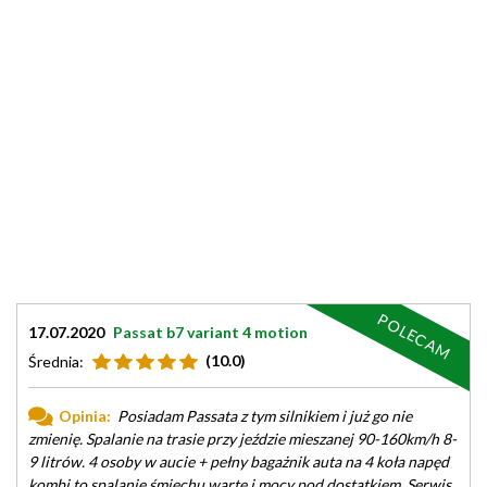
POLECAM
17.07.2020
Passat b7 variant 4 motion
(10.0)
Średnia:
Opinia:
Posiadam Passata z tym silnikiem i już go nie
zmienię. Spalanie na trasie przy jeździe mieszanej 90-160km/h 8-
9 litrów. 4 osoby w aucie + pełny bagażnik auta na 4 koła napęd
kombi to spalanie śmiechu warte i mocy pod dostatkiem. Serwis