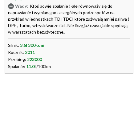
Wady:
Ktoś powie spalanie !-ale równoważy się do
naprawianie i wymianą poszczególnych podzespołów na
przykład w jednostkach TDI TDCI które zużywają mniej paliwa (
DPF , Turbo, wtryskiwacze itd . Nie liczę już czasu jakie spędzają
w warsztatach bezużyteczne,,
Silnik:
3,6l 300koni
Rocznik:
2011
Przebieg:
223000
Spalanie:
11.0
l/100km