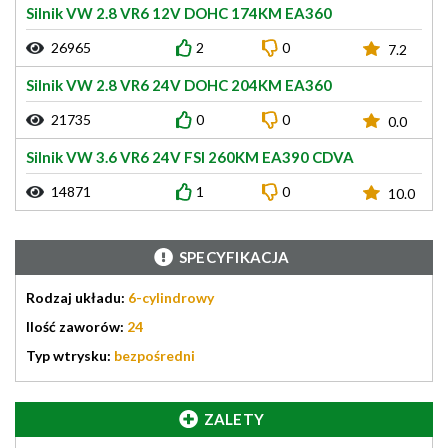
Silnik VW 2.8 VR6 12V DOHC 174KM EA360
26965
2
0
7.2
Silnik VW 2.8 VR6 24V DOHC 204KM EA360
21735
0
0
0.0
Silnik VW 3.6 VR6 24V FSI 260KM EA390 CDVA
14871
1
0
10.0
SPECYFIKACJA
Rodzaj układu:
6-cylindrowy
Ilość zaworów:
24
Typ wtrysku:
bezpośredni
ZALETY