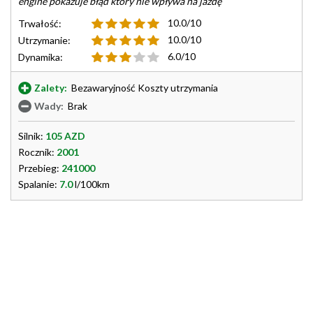
engine pokazuje błąd który nie wpływa na jazdę
10.0/10
Trwałość:
10.0/10
Utrzymanie:
6.0/10
Dynamika:
Zalety:
Bezawaryjność Koszty utrzymania
Wady:
Brak
Silnik:
105 AZD
Rocznik:
2001
Przebieg:
241000
Spalanie:
7.0
l/100km