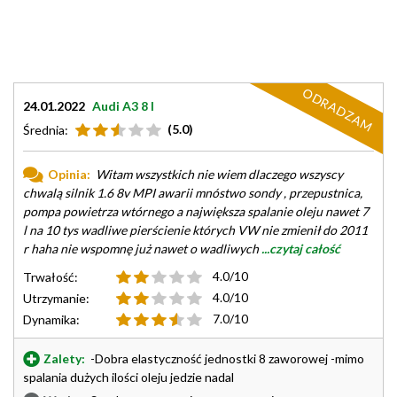
ODRADZAM
24.01.2022
Audi A3 8 l
(5.0)
Średnia:
Opinia:
Witam wszystkich nie wiem dlaczego wszyscy
chwalą silnik 1.6 8v MPI awarii mnóstwo sondy , przepustnica,
pompa powietrza wtórnego a największa spalanie oleju nawet 7
l na 10 tys wadliwe pierścienie których VW nie zmienił do 2011
r haha nie wspomnę już nawet o wadliwych
...czytaj całość
4.0/10
Trwałość:
4.0/10
Utrzymanie:
7.0/10
Dynamika:
Zalety:
-Dobra elastyczność jednostki 8 zaworowej -mimo
spalania dużych ilości oleju jedzie nadal