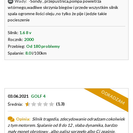
Wady:
-Sondy , przepustnica,pompa powietrza
wtórnego,wadliwe skrzynia biegów i przede wszystkim silnik
spala ogromne ilości oleju ,no tylko że pije i jedzie takie
pocieszenie
Silnik:
1.6 8 v
Rocznik:
2000
Przebieg:
Od 180 problemy
Spalanie:
8.0
l/100km
ODRADZAM
03.06.2021
GOLF 4
(1.3)
Średnia:
Opinia:
Silnik tragedia, zdecydowanie odradzam cokolwiek
z tym motorem. Spalanie od 8 do 12 , słaba dynamika, bardzo
mały monet obrotowy , albo palisz sprzęgło albo Ci zgaśnie,