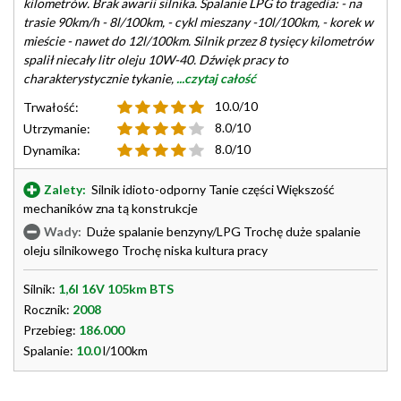
kilometrów. Brak awarii silnika. Spalanie LPG to tragedia: - na
trasie 90km/h - 8l/100km, - cykl mieszany -10l/100km, - korek w
mieście - nawet do 12l/100km. Silnik przez 8 tysięcy kilometrów
spalił niecały litr oleju 10W-40. Dźwięk pracy to
charakterystycznie tykanie,
...czytaj całość
10.0/10
Trwałość:
8.0/10
Utrzymanie:
8.0/10
Dynamika:
Zalety:
Silnik idioto-odporny Tanie części Większość
mechaników zna tą konstrukcje
Wady:
Duże spalanie benzyny/LPG Trochę duże spalanie
oleju silnikowego Trochę niska kultura pracy
Silnik:
1,6l 16V 105km BTS
Rocznik:
2008
Przebieg:
186.000
Spalanie:
10.0
l/100km