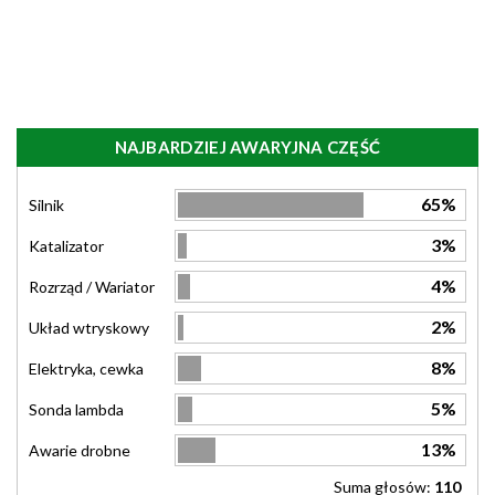
NAJBARDZIEJ AWARYJNA CZĘŚĆ
65%
Silnik
3%
Katalizator
4%
Rozrząd / Wariator
2%
Układ wtryskowy
8%
Elektryka, cewka
5%
Sonda lambda
13%
Awarie drobne
Suma głosów:
110