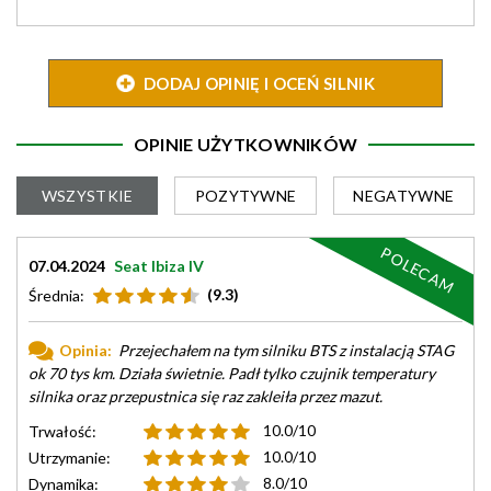
DODAJ OPINIĘ I OCEŃ SILNIK
OPINIE UŻYTKOWNIKÓW
WSZYSTKIE
POZYTYWNE
NEGATYWNE
POLECAM
07.04.2024
Seat Ibiza IV
(9.3)
Średnia:
Opinia:
Przejechałem na tym silniku BTS z instalacją STAG
ok 70 tys km. Działa świetnie. Padł tylko czujnik temperatury
silnika oraz przepustnica się raz zakleiła przez mazut.
10.0/10
Trwałość:
10.0/10
Utrzymanie:
8.0/10
Dynamika: