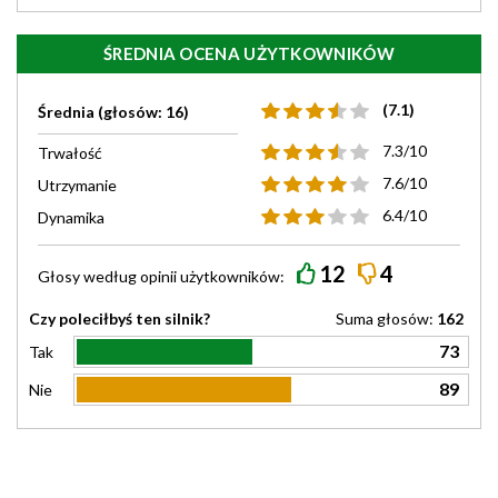
ŚREDNIA OCENA UŻYTKOWNIKÓW
(7.1)
Średnia (głosów: 16)
7.3/10
Trwałość
7.6/10
Utrzymanie
6.4/10
Dynamika
12
4
Głosy według
opinii
użytkowników:
Czy poleciłbyś ten silnik?
Suma głosów:
162
73
Tak
89
Nie