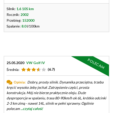
Silnik:
1.6 105 km
Rocznik:
2002
Przebieg:
152000
Spalanie:
8.0
l/100km
POLECAM
25.05.2020
VW Golf IV
(6.7)
Średnia:
Opinia:
Dobry, prosty silnik. Dynamika przeciętna, trzeba
kręcić wysoko żeby jechał. Zatrzęsienie części, prosta
konstrukcja. Mój nie bierze praktycznie oleju. Duże
dysproporcje w spalaniu, trasa 80-90km/h ok 6L, krótkie odcinki
2-3 km zimą - nawet 14L, silnik w pełni sprawny. Ogólnie
polecam
...czytaj całość