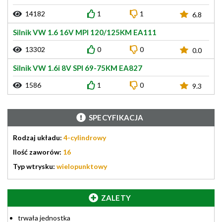
14182
1
1
6.8
Silnik VW 1.6 16V MPI 120/125KM EA111
13302
0
0
0.0
Silnik VW 1.6i 8V SPI 69-75KM EA827
1586
1
0
9.3
SPECYFIKACJA
Rodzaj układu:
4-cylindrowy
Ilość zaworów:
16
Typ wtrysku:
wielopunktowy
ZALETY
trwała jednostka