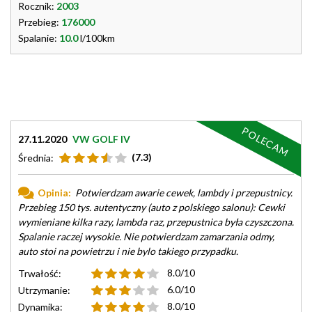
Rocznik:
2003
Przebieg:
176000
Spalanie:
10.0
l/100km
POLECAM
27.11.2020
VW GOLF IV
(7.3)
Średnia:
Opinia:
Potwierdzam awarie cewek, lambdy i przepustnicy.
Przebieg 150 tys. autentyczny (auto z polskiego salonu): Cewki
wymieniane kilka razy, lambda raz, przepustnica była czyszczona.
Spalanie raczej wysokie. Nie potwierdzam zamarzania odmy,
auto stoi na powietrzu i nie bylo takiego przypadku.
8.0/10
Trwałość:
6.0/10
Utrzymanie:
8.0/10
Dynamika: