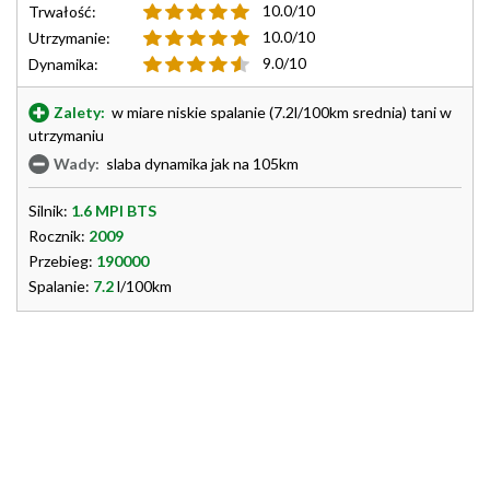
10.0/10
Trwałość:
10.0/10
Utrzymanie:
9.0/10
Dynamika:
Zalety:
w miare niskie spalanie (7.2l/100km srednia) tani w
utrzymaniu
Wady:
slaba dynamika jak na 105km
Silnik:
1.6 MPI BTS
Rocznik:
2009
Przebieg:
190000
Spalanie:
7.2
l/100km