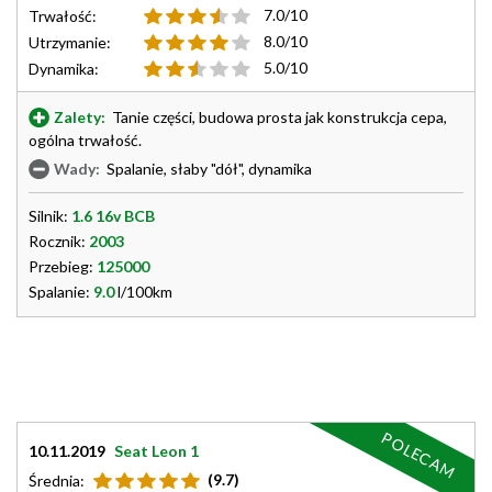
7.0/10
Trwałość:
8.0/10
Utrzymanie:
5.0/10
Dynamika:
Zalety:
Tanie części, budowa prosta jak konstrukcja cepa,
ogólna trwałość.
Wady:
Spalanie, słaby "dół", dynamika
Silnik:
1.6 16v BCB
Rocznik:
2003
Przebieg:
125000
Spalanie:
9.0
l/100km
POLECAM
10.11.2019
Seat Leon 1
(9.7)
Średnia: