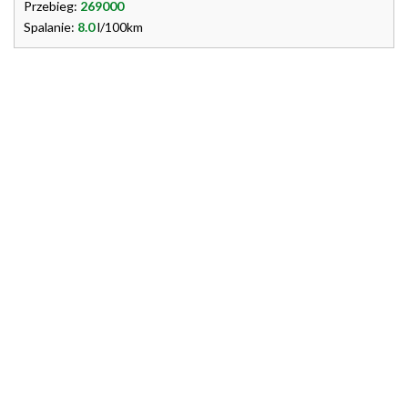
Przebieg:
269000
Spalanie:
8.0
l/100km