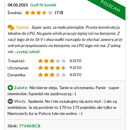
POLECAM
04.03.2021
Golf IV kombi
(7.0)
Średnia:
Opinia:
Super auto, za małe pieniądze. Prosta konstrukcja.
Idealne do LPG. Na gazie silnik pracuje lepiej niż na benzynie. Z
racji tego że to 16 V i dwa wałki rozrządu to słychać zawory przy
ostrym przyspieszaniu na benzynie, na LPG tego nie ma. Z odmą
nie
...czytaj całość
6.0/10
Trwałość:
9.0/10
Utrzymanie:
6.0/10
Dynamika:
Zalety:
Nie bierze oleju. Tanie w utrzymaniu. Panie - super
niemieckie. Sąsiedzi nie zazdroszczą :-)
Wady:
Spalanie. No i nie oszukujmy się auto muł :-) ale są
wolniejsze. Ja się pociśnie to 170 no 175 pojedzie, ale tylko w
Niemczech, bo w Polsce tyle nie wolno. :-)
Silnik:
77 kW/BCB