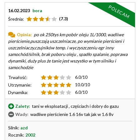
POLECAM
16.02.2023
bora
(7.3)
Średnia:
Opinia:
po ok 250tys km pobór oleju 1L/1000, wadliwe
pierścienie,puszczają uszczelniacze, po wymianie pierścieni i
uszczelniaczy,czujników temp. i wyczyszczeniu egr inny
samochód/silnik, brak poboru oleju , spadło spalanie, poprawa
dynamiki, duży plus że tanie jest wszystko w tym silniku i
samochodzie
6.0/10
Trwałość:
10.0/10
Utrzymanie:
6.0/10
Dynamika:
Zalety:
tani w eksploatacji , częściach i dobry do gazu
Wady:
wadliwe pierścienie 1.6 16v tak jak w 1.6 8v
Silnik:
azd
Rocznik:
2002