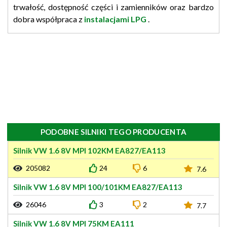
trwałość, dostępność części i zamienników oraz bardzo
dobra współpraca z
instalacjami LPG
.
PODOBNE SILNIKI TEGO PRODUCENTA
Silnik VW 1.6 8V MPI 102KM EA827/EA113
205082
24
6
7.6
Silnik VW 1.6 8V MPI 100/101KM EA827/EA113
26046
3
2
7.7
Silnik VW 1.6 8V MPI 75KM EA111