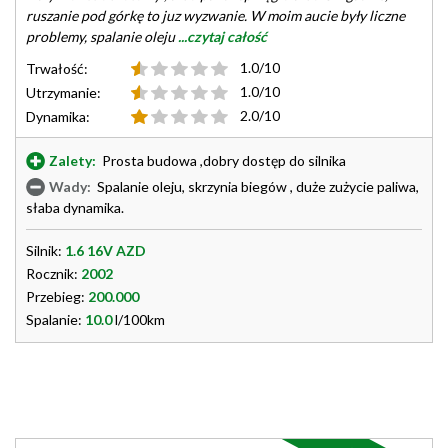
ruszanie pod górkę to juz wyzwanie. W moim aucie były liczne
problemy, spalanie oleju
...czytaj całość
1.0/10
Trwałość:
1.0/10
Utrzymanie:
2.0/10
Dynamika:
Zalety:
Prosta budowa ,dobry dostęp do silnika
Wady:
Spalanie oleju, skrzynia biegów , duże zużycie paliwa,
słaba dynamika.
Silnik:
1.6 16V AZD
Rocznik:
2002
Przebieg:
200.000
Spalanie:
10.0
l/100km