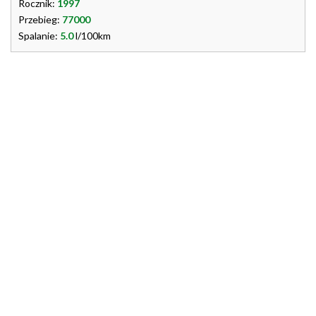
Rocznik:
1997
Przebieg:
77000
Spalanie:
5.0
l/100km