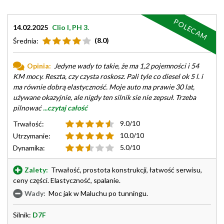
POLECAM
14.02.2025
Clio I, PH 3.
(8.0)
Średnia:
Opinia:
Jedyne wady to takie, że ma 1,2 pojemności i 54
KM mocy. Reszta, czy czysta roskosz. Pali tyle co diesel ok 5 l. i
ma równie dobrą elastyczność. Moje auto ma prawie 30 lat,
używane okazyjnie, ale nigdy ten silnik sie nie zepsuł. Trzeba
pilnować
...czytaj całość
9.0/10
Trwałość:
10.0/10
Utrzymanie:
5.0/10
Dynamika:
Zalety:
Trwałość, prostota konstrukcji, łatwość serwisu,
ceny części. Elastyczność, spalanie.
Wady:
Moc jak w Maluchu po tunningu.
Silnik:
D7F