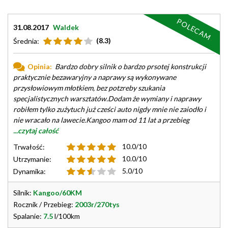
POLECAM
31.08.2017
Waldek
(8.3)
Średnia:
Opinia:
Bardzo dobry silnik o bardzo prsotej konstrukcji
praktycznie bezawaryjny a naprawy są wykonywane
przysłowiowym młotkiem, bez potzreby szukania
specjalistycznych warsztatów.Dodam że wymiany i naprawy
robiłem tylko zużytuch już cześci auto nigdy mnie nie zaiodło i
nie wracało na lawecie.Kangoo mam od 11 lat a przebieg
...czytaj całość
10.0/10
Trwałość:
10.0/10
Utrzymanie:
5.0/10
Dynamika:
Silnik:
Kangoo/60KM
Rocznik / Przebieg:
2003r/270tys
Spalanie:
7.5
l/100km