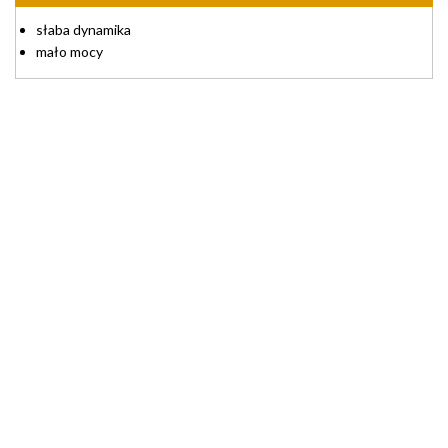
słaba dynamika
mało mocy