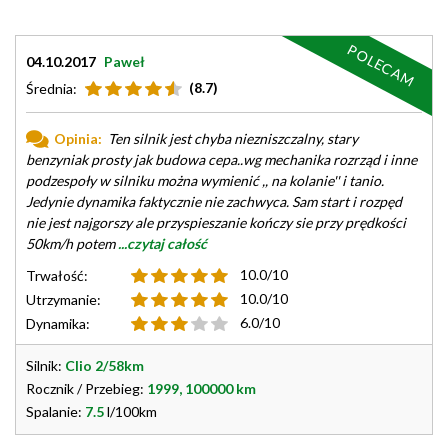
POLECAM
04.10.2017
Paweł
(8.7)
Średnia:
Opinia:
Ten silnik jest chyba niezniszczalny, stary
benzyniak prosty jak budowa cepa..wg mechanika rozrząd i inne
podzespoły w silniku można wymienić ,, na kolanie'' i tanio.
Jedynie dynamika faktycznie nie zachwyca. Sam start i rozpęd
nie jest najgorszy ale przyspieszanie kończy sie przy prędkości
50km/h potem
...czytaj całość
10.0/10
Trwałość:
10.0/10
Utrzymanie:
6.0/10
Dynamika:
Silnik:
Clio 2/58km
Rocznik / Przebieg:
1999, 100000 km
Spalanie:
7.5
l/100km