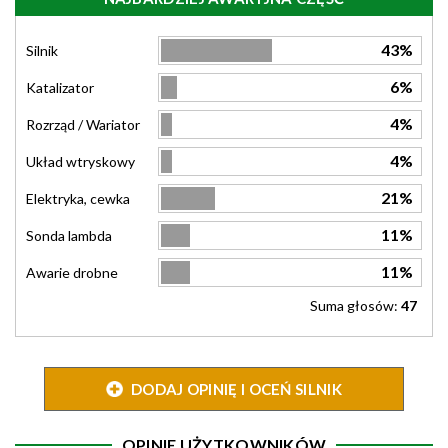
43%
Silnik
6%
Katalizator
4%
Rozrząd / Wariator
4%
Układ wtryskowy
21%
Elektryka, cewka
11%
Sonda lambda
11%
Awarie drobne
Suma głosów:
47
DODAJ OPINIĘ I OCEŃ SILNIK
OPINIE UŻYTKOWNIKÓW