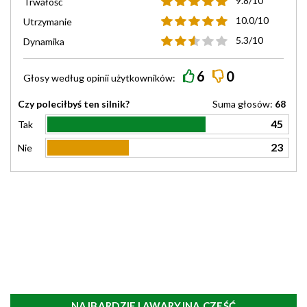
9.8/10
Trwałość
10.0/10
Utrzymanie
5.3/10
Dynamika
6
0
Głosy według
opinii
użytkowników:
Czy poleciłbyś ten silnik?
Suma głosów:
68
45
Tak
23
Nie
NAJBARDZIEJ AWARYJNA CZĘŚĆ