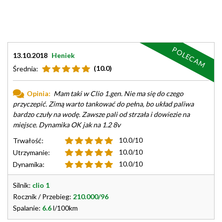
POLECAM
13.10.2018
Heniek
(10.0)
Średnia:
Opinia:
Mam taki w Clio 1.gen. Nie ma się do czego
przyczepić. Zimą warto tankować do pełna, bo układ paliwa
bardzo czuły na wodę. Zawsze pali od strzała i dowiezie na
miejsce. Dynamika OK jak na 1.2 8v
10.0/10
Trwałość:
10.0/10
Utrzymanie:
10.0/10
Dynamika:
Silnik:
clio 1
Rocznik / Przebieg:
210.000/96
Spalanie:
6.6
l/100km