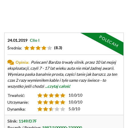
POLECAM
24.01.2019
Clio I
(8.3)
Średnia:
Opinia:
Polecam! Bardzo trwały silnik. przez 10 lat mojej
eksploatacji, czyli 7 - 17 lat wieku auta nie miał żadnej awarii.
Wymiana paska banalnie prosta, części tanie jak barszcz. za ten
czas 2 razy wymieniłem kable i tyle samo razy świece - to
wszystko jeśli chodzi
...czytaj całość
10.0/10
Trwałość:
10.0/10
Utrzymanie:
5.0/10
Dynamika:
Silnik:
1149/D7F
Rocznik / Przebieg:
1997/100000-220000