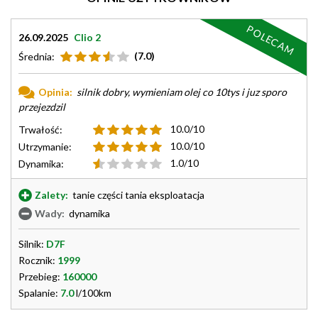
POLECAM
26.09.2025
Clio 2
(7.0)
Średnia:
Opinia:
silnik dobry, wymieniam olej co 10tys i juz sporo
przejezdzil
10.0/10
Trwałość:
10.0/10
Utrzymanie:
1.0/10
Dynamika:
Zalety:
tanie części tania eksploatacja
Wady:
dynamika
Silnik:
D7F
Rocznik:
1999
Przebieg:
160000
Spalanie:
7.0
l/100km