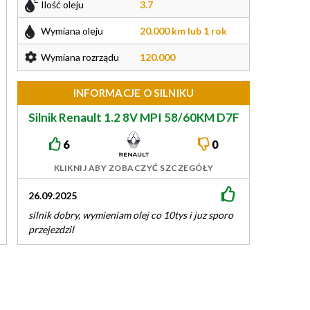
Ilość oleju
3.7
Wymiana oleju
20.000 km lub 1 rok
Wymiana rozrządu
120.000
INFORMACJE O SILNIKU
Silnik Renault 1.2 8V MPI 58/60KM D7F
6
0
KLIKNIJ ABY ZOBACZYĆ SZCZEGÓŁY
26.09.2025
14.02.2025
silnik dobry, wymieniam olej co 10tys i juz sporo
Jedyne wady to t
przejezdzil
KM mocy. Reszta, 
diesel…