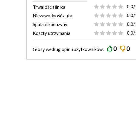
0.0/
Trwałość silnika
0.0/
Niezawodność auta
0.0/
Spalanie benzyny
0.0/
Koszty utrzymania
0
0
Głosy według
opinii
użytkowników: