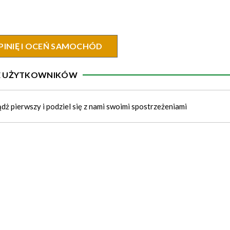
PINIĘ I OCEŃ SAMOCHÓD
IE UŻYTKOWNIKÓW
ądż pierwszy i podziel się z nami swoimi spostrzeżeniami