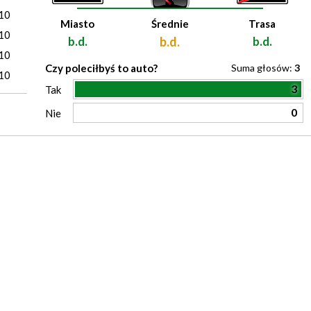
10
Miasto
Średnie
Trasa
10
b.d.
b.d.
b.d.
10
Czy poleciłbyś to auto?
Suma głosów:
3
10
3
Tak
0
Nie