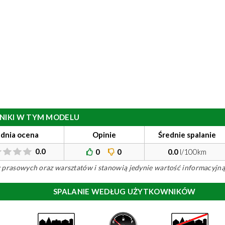
ILNIKI W TYM MODELU
ednia ocena
Opinie
Średnie spalanie
0.0
0
0
0.0
l/100km
ów prasowych oraz warsztatów i stanowią jedynie wartość informacyjną
SPALANIE WEDŁUG UŻYTKOWNIKÓW
)