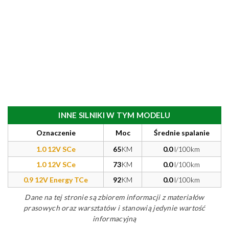
INNE SILNIKI W TYM MODELU
Oznaczenie
Moc
Średnie spalanie
1.0 12V SCe
65
KM
0.0
l/100km
1.0 12V SCe
73
KM
0.0
l/100km
0.9 12V Energy TCe
92
KM
0.0
l/100km
Dane na tej stronie są zbiorem informacji z materiałów
prasowych oraz warsztatów i stanowią jedynie wartość
informacyjną