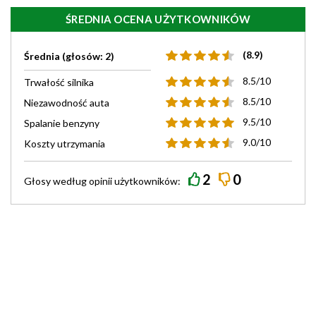
ŚREDNIA OCENA UŻYTKOWNIKÓW
(8.9)
Średnia (głosów: 2)
8.5/10
Trwałość silnika
8.5/10
Niezawodność auta
9.5/10
Spalanie benzyny
9.0/10
Koszty utrzymania
2
0
Głosy według
opinii
użytkowników: