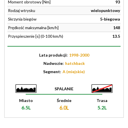
Moment obrotowy [Nm]
93
Rodzaj wtrysku
wielopunktowy
Skrzynia biegów
5-biegowa
Prędkość maksymalna [km/h]
148
Przyspieszenie [s] (0-100 km/h)
13.5
Lata produkcji:
1998-2000
Nadwozie:
hatchback
Segment:
A (miejskie)
SPALANIE
Miasto
Średnie
Trasa
6.5L
6.0L
5.2L