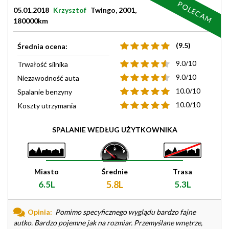
POLECAM
05.01.2018
Krzysztof
Twingo, 2001,
180000km
(9.5)
Średnia ocena:
9.0/10
Trwałość silnika
9.0/10
Niezawodność auta
10.0/10
Spalanie benzyny
10.0/10
Koszty utrzymania
SPALANIE WEDŁUG UŻYTKOWNIKA
Miasto
Średnie
Trasa
6.5L
5.8L
5.3L
Opinia:
Pomimo specyficznego wyglądu bardzo fajne
autko. Bardzo pojemne jak na rozmiar. Przemyślane wnętrze,