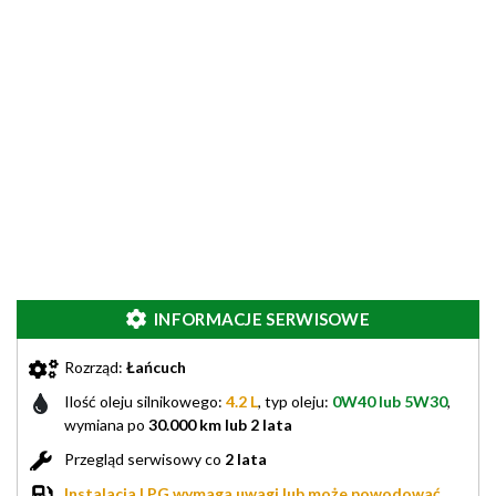
INFORMACJE SERWISOWE
Rozrząd:
Łańcuch
Ilość oleju silnikowego:
4.2 L
, typ oleju:
0W40 lub 5W30
,
wymiana po
30.000 km lub 2 lata
Przegląd serwisowy co
2 lata
Instalacja LPG wymaga uwagi lub może powodować