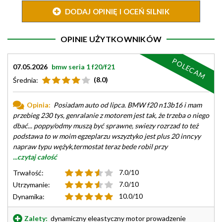
DODAJ OPINIĘ I OCEŃ SILNIK
OPINIE UŻYTKOWNIKÓW
POLECAM
07.05.2026
bmw seria 1 f20/f21
(8.0)
Średnia:
Opinia:
Posiadam auto od lipca. BMW f20 n13b16 i mam
przebieg 230 tys, genralanie z motorem jest tak, że trzeba o niego
dbać... poppy/odmy muszą być sprawne, swiezy rozrzad to też
podstawa to w moim egzeplarzu wszyztyko jest plus 20 inncyy
napraw typu wężyk,termostat teraz bede robil przy
...czytaj całość
7.0/10
Trwałość:
7.0/10
Utrzymanie:
10.0/10
Dynamika:
Zalety:
dynamiczny eleastyczny motor prowadzenie