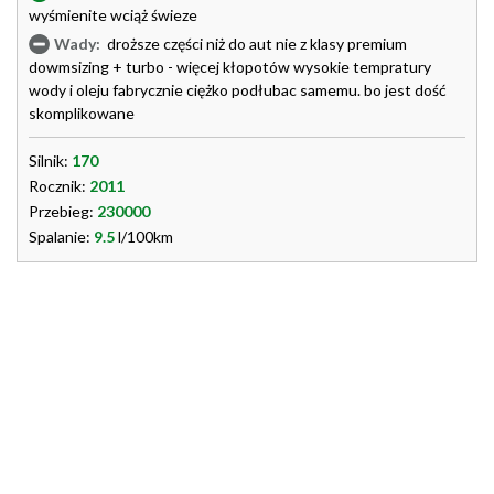
wyśmienite wciąż świeze
Wady:
droższe części niż do aut nie z klasy premium
dowmsizing + turbo - więcej kłopotów wysokie tempratury
wody i oleju fabrycznie ciężko podłubac samemu. bo jest dość
skomplikowane
Silnik:
170
Rocznik:
2011
Przebieg:
230000
Spalanie:
9.5
l/100km