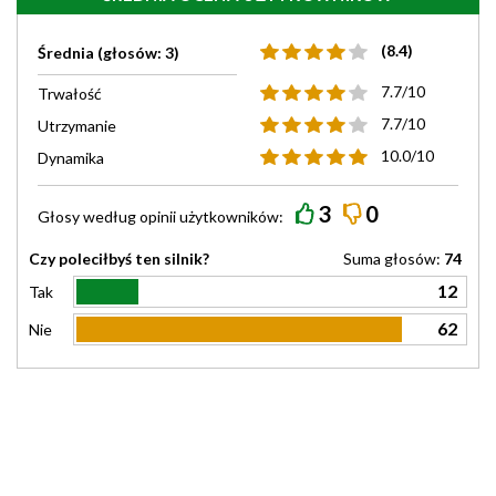
(8.4)
Średnia (głosów: 3)
7.7/10
Trwałość
7.7/10
Utrzymanie
10.0/10
Dynamika
3
0
Głosy według
opinii
użytkowników:
Czy poleciłbyś ten silnik?
Suma głosów:
74
12
Tak
62
Nie