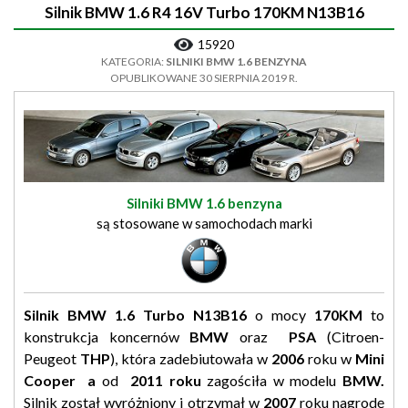
Silnik BMW 1.6 R4 16V Turbo 170KM N13B16
15920
KATEGORIA:
SILNIKI BMW 1.6 BENZYNA
OPUBLIKOWANE 30 SIERPNIA 2019 R.
Silniki BMW 1.6 benzyna
są stosowane w samochodach marki
Silnik BMW 1.6 Turbo N13B16
o mocy
170KM
to
konstrukcja koncernów
BMW
oraz
PSA
(Citroen-
Peugeot
THP
), która zadebiutowała w
2006
roku w
Mini
Cooper a
od
2011 roku
zagościła w modelu
BMW.
Silnik został wyróżniony i otrzymał w
2007
roku nagrodę