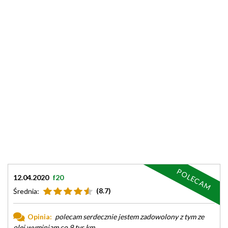
POLECAM
12.04.2020
f20
(8.7)
Średnia:
Opinia:
polecam serdecznie jestem zadowolony z tym ze
olej wyminiam co 9 tys km