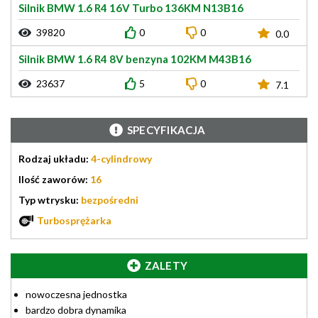
Silnik BMW 1.6 R4 16V Turbo 136KM N13B16
39820
0
0
0.0
Silnik BMW 1.6 R4 8V benzyna 102KM M43B16
23637
5
0
7.1
SPECYFIKACJA
Rodzaj układu:
4-cylindrowy
Ilość zaworów:
16
Typ wtrysku:
bezpośredni
Turbosprężarka
ZALETY
nowoczesna jednostka
bardzo dobra dynamika