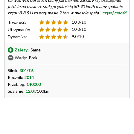
na wolnych obrotach cichy jak makiem zasiał. Przy oszczędnej
jeździe na trasie ze stałą prędkością 80-90 km/h mamy spalanie
rzędu 8-8,5 l i to przy masie 2 ton, w mieście spala
...czytaj całość
10.0/10
Trwałość:
10.0/10
Utrzymanie:
9.0/10
Dynamika:
Zalety:
Same
Wady:
Brak
Silnik:
304/T6
Rocznik:
2014
Przebieg:
140000
Spalanie:
12.0
l/100km