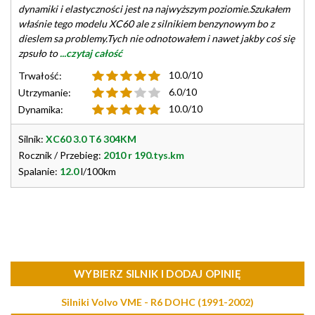
dynamiki i elastyczności jest na najwyższym poziomie.Szukałem
właśnie tego modelu XC60 ale z silnikiem benzynowym bo z
dieslem sa problemy.Tych nie odnotowałem i nawet jakby coś się
zpsuło to
...czytaj całość
10.0/10
Trwałość:
6.0/10
Utrzymanie:
10.0/10
Dynamika:
Silnik:
XC60 3.0 T6 304KM
Rocznik / Przebieg:
2010 r 190.tys.km
Spalanie:
12.0
l/100km
WYBIERZ SILNIK I DODAJ OPINIĘ
Silniki Volvo VME - R6 DOHC (1991-2002)