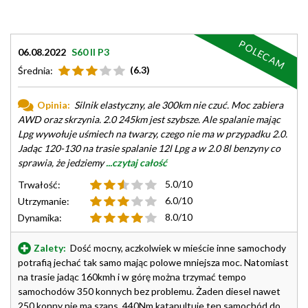
POLECAM
06.08.2022
S60 II P3
(6.3)
Średnia:
Opinia:
Silnik elastyczny, ale 300km nie czuć. Moc zabiera
AWD oraz skrzynia. 2.0 245km jest szybsze. Ale spalanie mając
Lpg wywołuje uśmiech na twarzy, czego nie ma w przypadku 2.0.
Jadąc 120-130 na trasie spalanie 12l Lpg a w 2.0 8l benzyny co
sprawia, że jedziemy
...czytaj całość
5.0/10
Trwałość:
6.0/10
Utrzymanie:
8.0/10
Dynamika:
Zalety:
Dość mocny, aczkolwiek w mieście inne samochody
potrafią jechać tak samo mając polowe mniejsza moc. Natomiast
na trasie jadąc 160kmh i w górę można trzymać tempo
samochodów 350 konnych bez problemu. Żaden diesel nawet
250 konny nie ma szans. 440Nm katapultuje ten samochód do