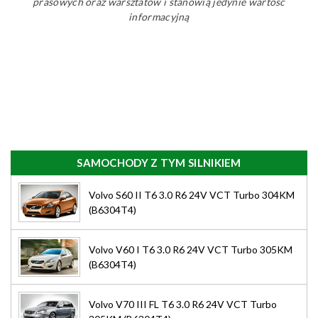
prasowych oraz warsztatów i stanowią jedynie wartość
informacyjną
SAMOCHODY Z TYM SILNIKIEM
Volvo S60 II T6 3.0 R6 24V VCT Turbo 304KM
(B6304T4)
Volvo V60 I T6 3.0 R6 24V VCT Turbo 305KM
(B6304T4)
Volvo V70 III FL T6 3.0 R6 24V VCT Turbo