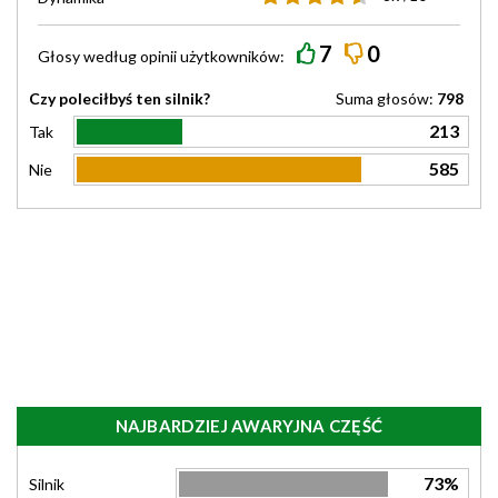
7
0
Głosy według
opinii
użytkowników:
Czy poleciłbyś ten silnik?
Suma głosów:
798
213
Tak
585
Nie
NAJBARDZIEJ AWARYJNA CZĘŚĆ
73%
Silnik