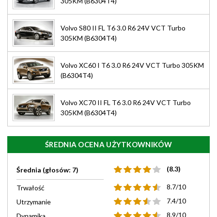
305KM (B6304T4)
Volvo S80 II FL T6 3.0 R6 24V VCT Turbo
305KM (B6304T4)
Volvo XC60 I T6 3.0 R6 24V VCT Turbo 305KM
(B6304T4)
Volvo XC70 II FL T6 3.0 R6 24V VCT Turbo
305KM (B6304T4)
ŚREDNIA OCENA UŻYTKOWNIKÓW
(8.3)
Średnia (głosów: 7)
8.7/10
Trwałość
7.4/10
Utrzymanie
8.9/10
Dynamika