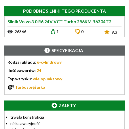
PODOBNE SILNIKI TEGO PRODUCENTA
Silnik Volvo 3.0 R6 24V VCT Turbo 286KM B6304T2
26366
1
0
9.3
SPECYFIKACJA
Rodzaj układu:
6-cylindrowy
Ilość zaworów:
24
Typ wtrysku:
wielopunktowy
Turbosprężarka
ZALETY
trwała konstrukcja
niska awaryjność