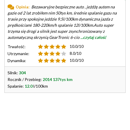
Opinia:
Bezawaryjne bezpieczne auto , jeżdżę autem na
gazie od 2 lat zrobiłem nim 50tys km, średnie spalanie gazu na
trasie przy spokojne jeździe 9,5l/100km dynamiczna jazda z
prędkościami 180-220km/h spalanie 12l/100km.Auto super
trzyma się drogi a silnik jest super zsynchronizowany z
automatyczną skrzynią GearTronic 6-cio
...czytaj całość
10.0/10
Trwałość:
8.0/10
Utrzymanie:
10.0/10
Dynamika:
Silnik:
304
Rocznik / Przebieg:
2014 137tys km
Spalanie:
12.0
l/100km