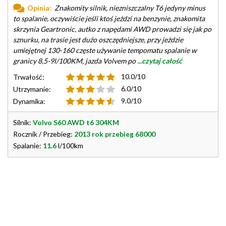
Opinia:
Znakomity silnik, niezniszczalny T6 jedyny minus
to spalanie, oczywiście jeśli ktoś jeździ na benzynie, znakomita
skrzynia Geartronic, autko z napędami AWD prowadzi się jak po
sznurku, na trasie jest dużo oszczędniejsze, przy jeździe
umiejętnej 130-160 częste używanie tempomatu spalanie w
granicy 8,5-9l/100KM, jazda Volvem po
...czytaj całość
10.0/10
Trwałość:
6.0/10
Utrzymanie:
9.0/10
Dynamika:
Silnik:
Volvo S60 AWD t6 304KM
Rocznik / Przebieg:
2013 rok przebieg 68000
Spalanie:
11.6
l/100km