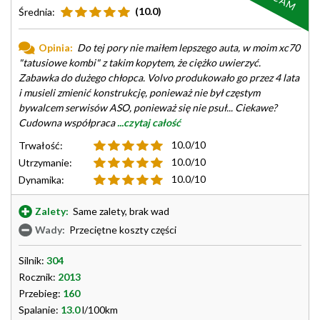
(10.0)
Średnia:
Opinia:
Do tej pory nie maiłem lepszego auta, w moim xc70
"tatusiowe kombi" z takim kopytem, że ciężko uwierzyć.
Zabawka do dużego chłopca. Volvo produkowało go przez 4 lata
i musieli zmienić konstrukcję, ponieważ nie był częstym
bywalcem serwisów ASO, ponieważ się nie psuł... Ciekawe?
Cudowna współpraca
...czytaj całość
10.0/10
Trwałość:
10.0/10
Utrzymanie:
10.0/10
Dynamika:
Zalety:
Same zalety, brak wad
Wady:
Przeciętne koszty części
Silnik:
304
Rocznik:
2013
Przebieg:
160
Spalanie:
13.0
l/100km