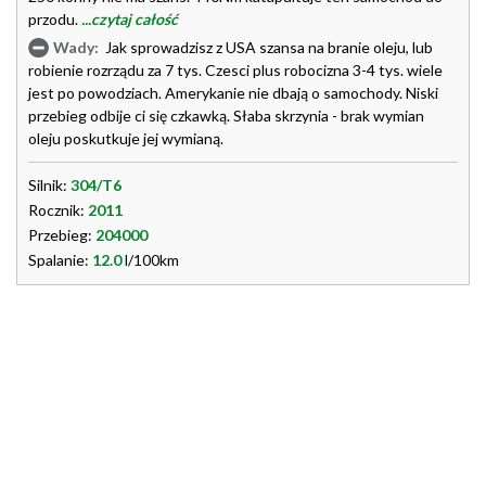
przodu.
...czytaj całość
Wady:
Jak sprowadzisz z USA szansa na branie oleju, lub
robienie rozrządu za 7 tys. Czesci plus robocizna 3-4 tys. wiele
jest po powodziach. Amerykanie nie dbają o samochody. Niski
przebieg odbije ci się czkawką. Słaba skrzynia - brak wymian
oleju poskutkuje jej wymianą.
Silnik:
304/T6
Rocznik:
2011
Przebieg:
204000
Spalanie:
12.0
l/100km