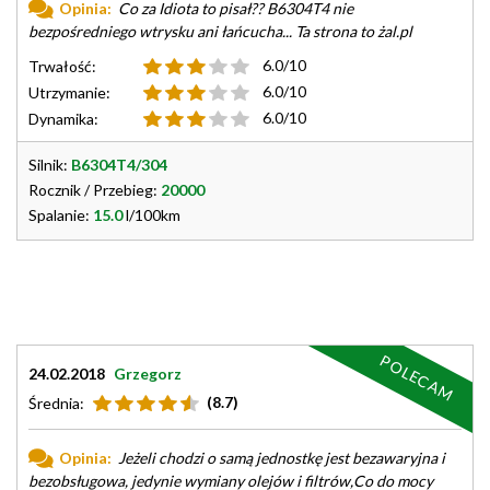
Opinia:
Co za Idiota to pisał?? B6304T4 nie
bezpośredniego wtrysku ani łańcucha... Ta strona to żal.pl
6.0/10
Trwałość:
6.0/10
Utrzymanie:
6.0/10
Dynamika:
Silnik:
B6304T4/304
Rocznik / Przebieg:
20000
Spalanie:
15.0
l/100km
POLECAM
24.02.2018
Grzegorz
(8.7)
Średnia:
Opinia:
Jeżeli chodzi o samą jednostkę jest bezawaryjna i
bezobsługowa, jedynie wymiany olejów i filtrów,Co do mocy