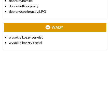
dobra dynamika
dobra kultura pracy
dobra współpraca z LPG
WADY
wysokie koszy serwisu
wysokie koszty części