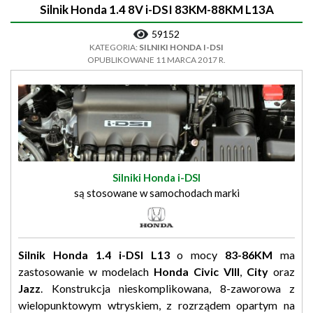
Silnik Honda 1.4 8V i-DSI 83KM-88KM L13A
59152
KATEGORIA:
SILNIKI HONDA I-DSI
OPUBLIKOWANE 11 MARCA 2017 R.
Silniki Honda i-DSI
są stosowane w samochodach marki
Silnik Honda 1.4 i-DSI L13
o mocy
83-86KM
ma
zastosowanie w modelach
Honda Civic VIII
,
City
oraz
Jazz
. Konstrukcja nieskomplikowana, 8-zaworowa z
wielopunktowym wtryskiem, z rozrządem opartym na