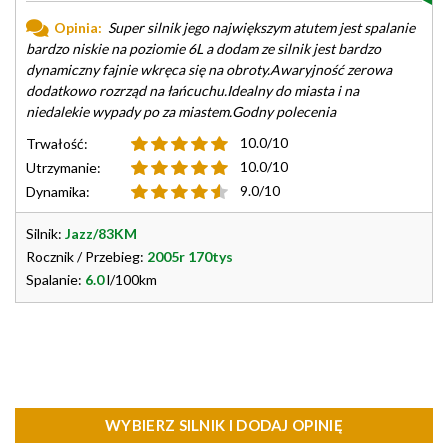
Opinia:
Super silnik jego największym atutem jest spalanie
bardzo niskie na poziomie 6L a dodam ze silnik jest bardzo
dynamiczny fajnie wkręca się na obroty.Awaryjność zerowa
dodatkowo rozrząd na łańcuchu.Idealny do miasta i na
niedalekie wypady po za miastem.Godny polecenia
10.0/10
Trwałość:
10.0/10
Utrzymanie:
9.0/10
Dynamika:
Silnik:
Jazz/83KM
Rocznik / Przebieg:
2005r 170tys
Spalanie:
6.0
l/100km
WYBIERZ SILNIK I DODAJ OPINIĘ