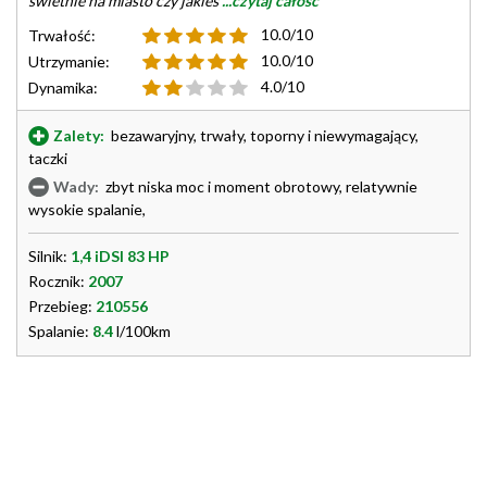
świetnie na miasto czy jakieś
...czytaj całość
10.0/10
Trwałość:
10.0/10
Utrzymanie:
4.0/10
Dynamika:
Zalety:
bezawaryjny, trwały, toporny i niewymagający,
taczki
Wady:
zbyt niska moc i moment obrotowy, relatywnie
wysokie spalanie,
Silnik:
1,4 iDSI 83 HP
Rocznik:
2007
Przebieg:
210556
Spalanie:
8.4
l/100km