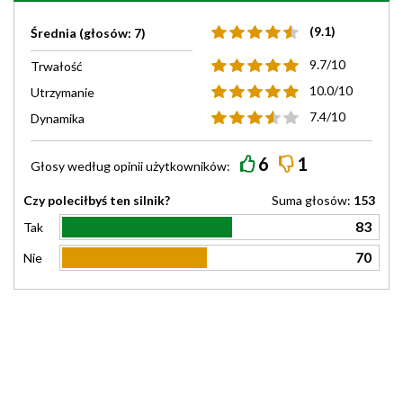
(9.1)
Średnia (głosów: 7)
9.7/10
Trwałość
10.0/10
Utrzymanie
7.4/10
Dynamika
6
1
Głosy według
opinii
użytkowników:
Czy poleciłbyś ten silnik?
Suma głosów:
153
83
Tak
70
Nie