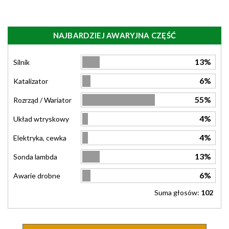
NAJBARDZIEJ AWARYJNA CZĘŚĆ
13%
Silnik
6%
Katalizator
55%
Rozrząd / Wariator
4%
Układ wtryskowy
4%
Elektryka, cewka
13%
Sonda lambda
6%
Awarie drobne
Suma głosów:
102