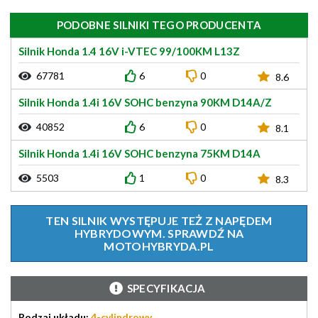
PODOBNE SILNIKI TEGO PRODUCENTA
Silnik Honda 1.4 16V i-VTEC 99/100KM L13Z
67781
6
0
8.6
Silnik Honda 1.4i 16V SOHC benzyna 90KM D14A/Z
40852
6
0
8.1
Silnik Honda 1.4i 16V SOHC benzyna 75KM D14A
5503
1
0
8.3
TEN SILNIK WYSTĘPUJE TEŻ Z NAPĘDEM
HYBRYDOWYM. SPRAWDŹ NA
MOTOHYBRYDA.PL
SPECYFIKACJA
Rodzaj układu:
4-cylindrowy