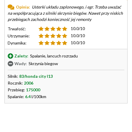
Opinia:
Usterki układu zaplonowego, i egr. Trzeba uważać
na współpracująca z silniki skrzynie biegów. Nawet przy niskich
przebiegach zachodzi konieczność jej remonty
10.0/10
Trwałość:
10.0/10
Utrzymanie:
10.0/10
Dynamika:
Zalety:
Spalanie, lancuch rozrzadu
Wady:
Skrzynia biegow
Silnik:
83/honda city l13
Rocznik:
2006
Przebieg:
175000
Spalanie:
6.4
l/100km