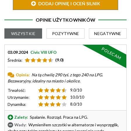
DODAJ OPINIĘ I OCEŃ SILNIK
OPINIE UŻYTKOWNIKÓW
WSZYSTKIE
POZYTYWNE
NEGATYWNE
POLECAM
03.09.2024
Civic VIII UFO
(9.0)
Średnia:
Opinia:
Na tą chwilę 290 tyś. z tego 240 na LPG.
Bezawaryjny, idealny na miasto i okolice.
9.0/10
Trwałość:
10.0/10
Utrzymanie:
8.0/10
Dynamika:
Zalety:
Spalanie. Rozrząd. Praca na LPG.
Wady:
Wymieniłem szczotki w alternatorze i wysprzęglik,
chyba przy takim przebiegu to norma i raczej nie wada.