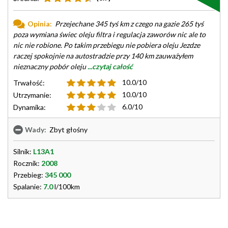
Opinia:
Przejechane 345 tyś km z czego na gazie 265 tyś
poza wymiana świec oleju filtra i regulacja zaworów nic ale to
nic nie robione. Po takim przebiegu nie pobiera oleju Jezdze
raczej spokojnie na autostradzie przy 140 km zauważyłem
nieznaczny pobór oleju
...czytaj całość
10.0/10
Trwałość:
10.0/10
Utrzymanie:
6.0/10
Dynamika:
Wady:
Zbyt głośny
Silnik:
L13A1
Rocznik:
2008
Przebieg:
345 000
Spalanie:
7.0
l/100km