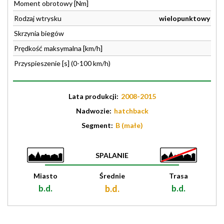
Moment obrotowy [Nm]
Rodzaj wtrysku
wielopunktowy
Skrzynia biegów
Prędkość maksymalna [km/h]
Przyspieszenie [s] (0-100 km/h)
Lata produkcji:
2008-2015
Nadwozie:
hatchback
Segment:
B (małe)
SPALANIE
Miasto
Średnie
Trasa
b.d.
b.d.
b.d.