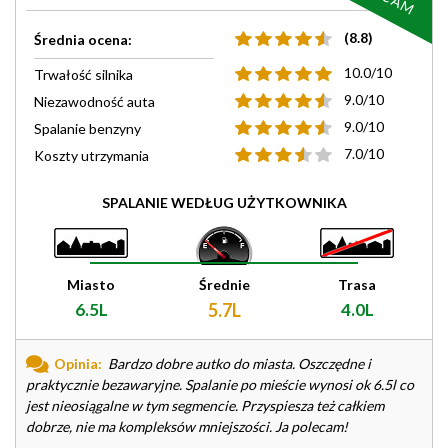
(8.8)
Średnia ocena:
10.0/10
Trwałość silnika
9.0/10
Niezawodność auta
9.0/10
Spalanie benzyny
7.0/10
Koszty utrzymania
SPALANIE WEDŁUG UŻYTKOWNIKA
Miasto
Średnie
Trasa
6.5L
5.7L
4.0L
Opinia:
Bardzo dobre autko do miasta. Oszczędne i
praktycznie bezawaryjne. Spalanie po mieście wynosi ok 6.5l co
jest nieosiągalne w tym segmencie. Przyspiesza też całkiem
dobrze, nie ma kompleksów mniejszości. Ja polecam!