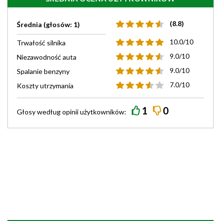
(8.8)
Średnia (głosów: 1)
10.0/10
Trwałość silnika
9.0/10
Niezawodność auta
9.0/10
Spalanie benzyny
7.0/10
Koszty utrzymania
1
0
Głosy według
opinii
użytkowników: