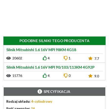
PODOBNE SILNIKI TEGO PRODUCENTA
Silnik Mitsubishi 1.6 16V MPI 98KM 4G18
20602
4
1
7.7
Silnik Mitsubishi 1.6 16V MPI 90/103/113KM 4G92P
15776
4
0
9.0
SPECYFIKACJA
Rodzaj układu:
4-cylindrowy
Ilość zaworów:
16