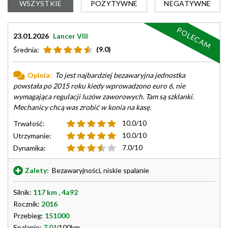
WSZYSTKIE
POZYTYWNE
NEGATYWNE
POLECAM
23.01.2026
Lancer VIII
(9.0)
Średnia:
Opinia:
To jest najbardziej bezawaryjna jednostka
powstała po 2015 roku kiedy wprowadzono euro 6, nie
wymagająca regulacji luzów zaworowych. Tam są szklanki.
Mechanicy chcą was zrobić w konia na kasę.
10.0/10
Trwałość:
10.0/10
Utrzymanie:
7.0/10
Dynamika:
Zalety:
Bezawaryjności, niskie spalanie
Silnik:
117 km , 4a92
Rocznik:
2016
Przebieg:
151000
Spalanie:
7.0
l/100km