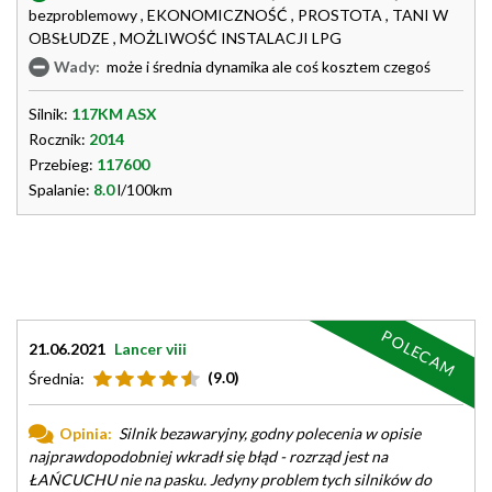
bezproblemowy , EKONOMICZNOŚĆ , PROSTOTA , TANI W
OBSŁUDZE , MOŻLIWOŚĆ INSTALACJI LPG
Wady:
może i średnia dynamika ale coś kosztem czegoś
Silnik:
117KM ASX
Rocznik:
2014
Przebieg:
117600
Spalanie:
8.0
l/100km
POLECAM
21.06.2021
Lancer viii
(9.0)
Średnia:
Opinia:
Silnik bezawaryjny, godny polecenia w opisie
najprawdopodobniej wkradł się błąd - rozrząd jest na
ŁAŃCUCHU nie na pasku. Jedyny problem tych silników do