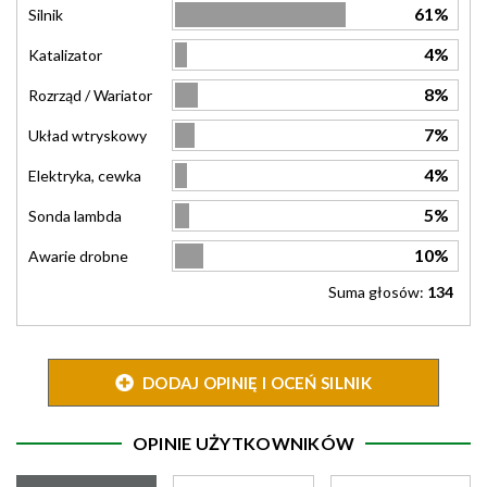
61%
Silnik
4%
Katalizator
8%
Rozrząd / Wariator
7%
Układ wtryskowy
4%
Elektryka, cewka
5%
Sonda lambda
10%
Awarie drobne
Suma głosów:
134
DODAJ OPINIĘ I OCEŃ SILNIK
OPINIE UŻYTKOWNIKÓW