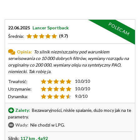
POLECAM
22.06.2025
Lancer Sportback
(9.7)
Średnia:
Opinia:
To silnik niezniszczalny pod warunkiem
serwisowania co 10 000 dobrych filtrów, wymiany rozrządu na
oryginalny co 200 000, wymiany oleju na syntetyczny PAO,
niemiecki. Tak robię ja.
10.0/10
Trwałość:
10.0/10
Utrzymanie:
9.0/10
Dynamika:
Zalety:
Bezawaryjności, niskie spalanie, dużo mocy jak na te
parametry.
Wady:
Nie chodzi w LPG.
Silnik:
117 km , 4a92