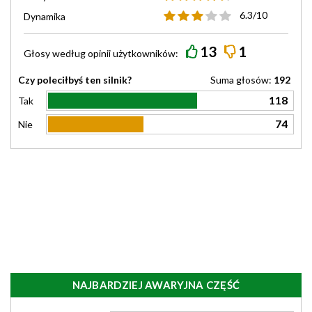
6.3/10
Dynamika
13
1
Głosy według
opinii
użytkowników:
Czy poleciłbyś ten silnik?
Suma głosów:
192
118
Tak
74
Nie
NAJBARDZIEJ AWARYJNA CZĘŚĆ