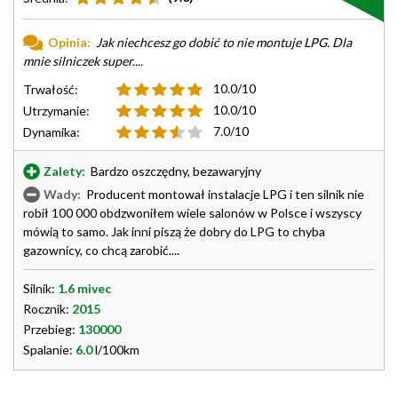
Opinia:
Jak niechcesz go dobić to nie montuje LPG. Dla
mnie silniczek super....
10.0/10
Trwałość:
10.0/10
Utrzymanie:
7.0/10
Dynamika:
Zalety:
Bardzo oszczędny, bezawaryjny
Wady:
Producent montował instalacje LPG i ten silnik nie
robił 100 000 obdzwoniłem wiele salonów w Polsce i wszyscy
mówią to samo. Jak inni piszą że dobry do LPG to chyba
gazownicy, co chcą zarobić....
Silnik:
1.6 mivec
Rocznik:
2015
Przebieg:
130000
Spalanie:
6.0
l/100km