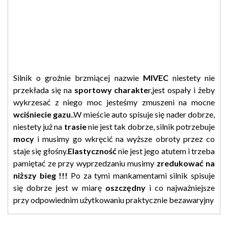
Silnik o groźnie brzmiącej nazwie
MIVEC
niestety nie
przekłada się na
sportowy charakte
r,jest ospały i żeby
wykrzesać z niego moc jesteśmy zmuszeni na mocne
wciśniecie gazu
..W mieście auto spisuje się nader dobrze,
niestety już na
trasie
nie jest tak dobrze, silnik potrzebuje
mocy
i musimy go wkręcić na wyższe obroty przez co
staje się głośny.
Elastyczność
nie jest jego atutem i trzeba
pamiętać ze przy wyprzedzaniu musimy
zredukować na
niższy bieg !!!
Po za tymi mankamentami silnik spisuje
się dobrze jest w miarę
oszczędny
i co najważniejsze
przy odpowiednim użytkowaniu praktycznie bezawaryjny