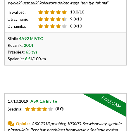
wycieki uszczelki kolektora dolotowego "ten typ tak ma"
10.0/10
Trwałość:
9.0/10
Utrzymanie:
8.0/10
Dynamika:
Silnik:
4A92 MIVEC
Rocznik:
2014
Przebieg:
65 tys
Spalanie:
6.5
l/100km
POLECAM
17.10.2019
ASX 1.6 Invite
(8.0)
Średnia:
Opinia:
ASX 2013 przebieg 100000, Serwisowany zgodnie
z instrukcją. Przy tym przebiegu bezawaryjny. Spalanie można