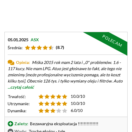
POLECAM
05.01.2025
ASX
(8.7)
Średnia:
Opinia:
Miśka 2015 rok mam 2 lata i ,,0" problemów. 1.6 -
117 kucy. Nie mam LPG. Atuo jest głośnawe to fakt, ale tego nie
zmienimy [może profesjonalne wyciszenie pomaga, ale to koszt
kilku tysi]. Obecnie 126 tys. i tylko wymiany oleju i filtrów. Auto
...czytaj całość
10.0/10
Trwałość:
10.0/10
Utrzymanie:
6.0/10
Dynamika:
Zalety:
Bezawaryjna eksploatacja !!!!!!!!!!!!!!
Wady:
Trochę głośny - tyle.