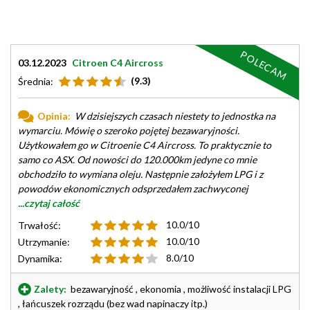
POLECAM
03.12.2023
Citroen C4 Aircross
(9.3)
Średnia:
Opinia:
W dzisiejszych czasach niestety to jednostka na
wymarciu. Mówię o szeroko pojętej bezawaryjności.
Użytkowałem go w Citroenie C4 Aircross. To praktycznie to
samo co ASX. Od nowości do 120.000km jedyne co mnie
obchodziło to wymiana oleju. Następnie założyłem LPG i z
powodów ekonomicznych odsprzedałem zachwyconej
...czytaj całość
10.0/10
Trwałość:
10.0/10
Utrzymanie:
8.0/10
Dynamika:
Zalety:
bezawaryjność , ekonomia , możliwość instalacji LPG
, łańcuszek rozrządu (bez wad napinaczy itp.)