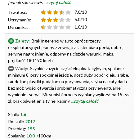
jednak sam serwis
...czytaj całość
7.0/10
Trwałość:
6.0/10
Utrzymanie:
1.0/10
Dynamika:
Zalety:
Brak ingerencj w auto oprócz rzeczy
eksploatacyjnych, ładny z zewnątrz, lakier biała perła, dobre,
seryjne nagłośnienie, odporny na ciężkie warunki, maks.
prędkość 180 190 km/h
Wady:
Szybkie zużycie części eksploatacyjnych, spalanie
minimum 8l przy spokojnej jeździe, dość duży pobór oleju, słabe,
tandetne plastiki podatne na porysowania, szyba na cały dach
bez możliwości otwarcia i problematyczna przy ewentualnej
wymienie- serwis Mitsubishi proces wymiany wyliczył na 15 tys
zł, brak oświetlenia tylnej kabiny
...czytaj całość
Silnik:
1.6
Rocznik:
2017
Przebieg:
155
Spalanie:
10.0
l/100km