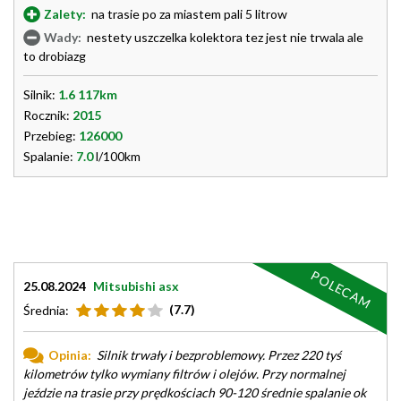
Zalety:
na trasie po za miastem pali 5 litrow
Wady:
nestety uszczelka kolektora tez jest nie trwala ale
to drobiazg
Silnik:
1.6 117km
Rocznik:
2015
Przebieg:
126000
Spalanie:
7.0
l/100km
POLECAM
25.08.2024
Mitsubishi asx
(7.7)
Średnia:
Opinia:
Silnik trwały i bezproblemowy. Przez 220 tyś
kilometrów tylko wymiany filtrów i olejów. Przy normalnej
jeździe na trasie przy prędkościach 90-120 średnie spalanie ok