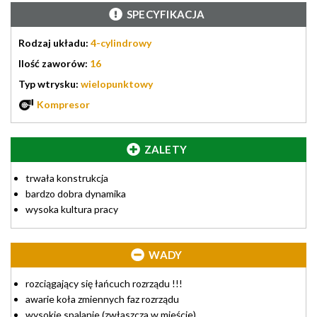
SPECYFIKACJA
Rodzaj układu:
4-cylindrowy
Ilość zaworów:
16
Typ wtrysku:
wielopunktowy
Kompresor
ZALETY
trwała konstrukcja
bardzo dobra dynamika
wysoka kultura pracy
WADY
rozciągający się łańcuch rozrządu !!!
awarie koła zmiennych faz rozrządu
wysokie spalanie (zwłaszcza w mieście)