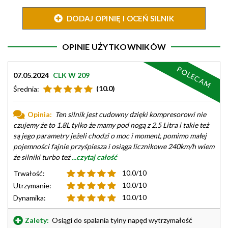
DODAJ OPINIĘ I OCEŃ SILNIK
OPINIE UŻYTKOWNIKÓW
POLECAM
07.05.2024
CLK W 209
(10.0)
Średnia:
Opinia:
Ten silnik jest cudowny dzięki kompresorowi nie
czujemy że to 1.8L tylko że mamy pod nogą z 2.5 Litra i takie też
są jego parametry jeżeli chodzi o moc i moment, pomimo małej
pojemności fajnie przyśpiesza i osiąga licznikowe 240km/h wiem
że silniki turbo też
...czytaj całość
10.0/10
Trwałość:
10.0/10
Utrzymanie:
10.0/10
Dynamika:
Zalety:
Osiągi do spalania tylny napęd wytrzymałość