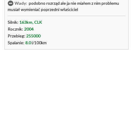
Wady:
podobno rozrząd ale ja nie miałem z nim problemu
musiał wymieniać poprzedni właściciel
Silnik:
163km, CLK
Rocznik:
2004
Przebieg:
255000
Spalanie:
8.0
l/100km