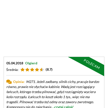
POLECAM
05.04.2018
Olgierd
(8.7)
Średnia:
Opinia:
M271. Jeżeli zadbany, silnik cichy, pracuje bardzo
równo, prawie nie słychaćw kabinie. Wadą jest rozciągający
łańcuch, którego trzeba pilnować, gdyż rozciągnięty wyciera
koła rozrządu. Łańcuch to koszt około 1 tys., więc nie ma
tragedii. Pilnować trzeba też odmy oraz zaworu zwrotnego.
Kompresory nie do zajechania
...czytaj całość