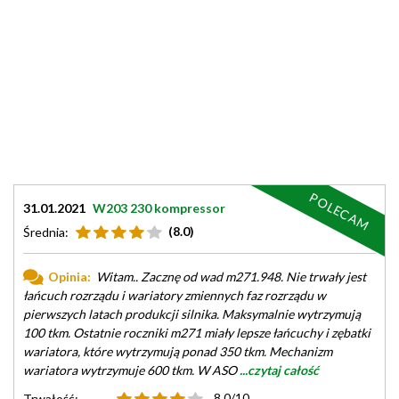
POLECAM
31.01.2021
W203 230 kompressor
(8.0)
Średnia:
Opinia:
Witam.. Zacznę od wad m271.948. Nie trwały jest
łańcuch rozrządu i wariatory zmiennych faz rozrządu w
pierwszych latach produkcji silnika. Maksymalnie wytrzymują
100 tkm. Ostatnie roczniki m271 miały lepsze łańcuchy i zębatki
wariatora, które wytrzymują ponad 350 tkm. Mechanizm
wariatora wytrzymuje 600 tkm. W ASO
...czytaj całość
8.0/10
Trwałość: