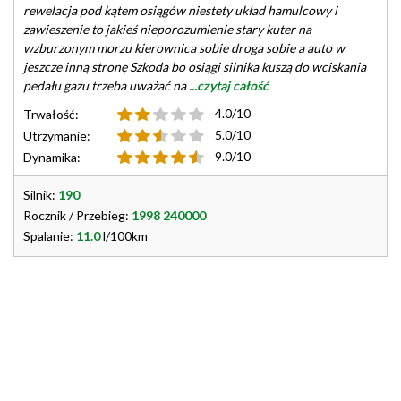
rewelacja pod kątem osiągów niestety układ hamulcowy i
zawieszenie to jakieś nieporozumienie stary kuter na
wzburzonym morzu kierownica sobie droga sobie a auto w
jeszcze inną stronę Szkoda bo osiągi silnika kuszą do wciskania
pedału gazu trzeba uważać na
...czytaj całość
4.0/10
Trwałość:
5.0/10
Utrzymanie:
9.0/10
Dynamika:
Silnik:
190
Rocznik / Przebieg:
1998 240000
Spalanie:
11.0
l/100km