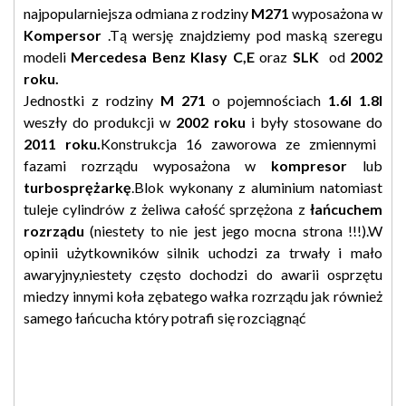
najpopularniejsza odmiana z rodziny
M271
wyposażona w
Kompersor
.Tą wersję znajdziemy pod maską szeregu
modeli
Mercedesa Benz Klasy C,E
oraz
SLK
od
2002
roku.
Jednostki z rodziny
M 271
o pojemnościach
1.6l 1.8l
weszły do produkcji w
2002 roku
i były stosowane do
2011 roku.
Konstrukcja 16 zaworowa ze zmiennymi
fazami rozrządu wyposażona w
kompresor
lub
turbosprężarkę
.Blok wykonany z aluminium natomiast
tuleje cylindrów z żeliwa całość sprzężona z
łańcuchem
rozrządu
(niestety to nie jest jego mocna strona !!!).W
opinii użytkowników silnik uchodzi za trwały i mało
awaryjny,niestety często dochodzi do awarii osprzętu
miedzy innymi koła zębatego wałka rozrządu jak również
samego łańcucha który potrafi się rozciągnąć