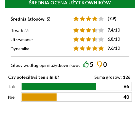
ŚREDNIA OCENA UŻYTKOWNIKÓW
(7.9)
Średnia (głosów: 5)
7.4/10
Trwałość
6.8/10
Utrzymanie
9.6/10
Dynamika
5
0
Głosy według
opinii
użytkowników:
Czy poleciłbyś ten silnik?
Suma głosów:
126
86
Tak
40
Nie