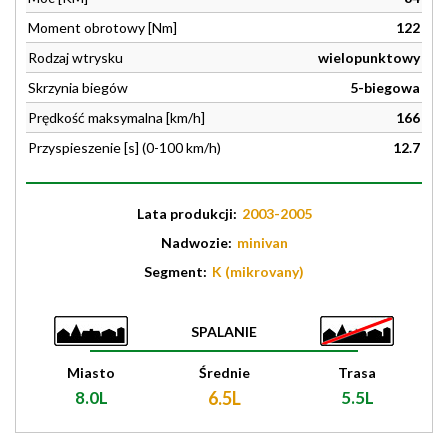
Moment obrotowy [Nm]
122
Rodzaj wtrysku
wielopunktowy
Skrzynia biegów
5-biegowa
Prędkość maksymalna [km/h]
166
Przyspieszenie [s] (0-100 km/h)
12.7
Lata produkcji:
2003-2005
Nadwozie:
minivan
Segment:
K (mikrovany)
SPALANIE
Miasto
Średnie
Trasa
8.0L
6.5L
5.5L