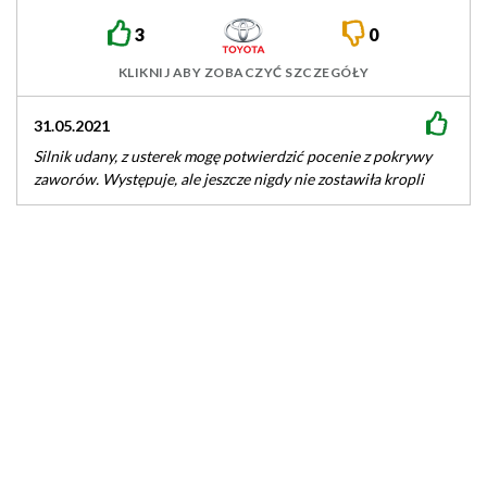
3
0
KLIKNIJ ABY ZOBACZYĆ SZCZEGÓŁY
31.05.2021
23.0
Silnik udany, z usterek mogę potwierdzić pocenie z pokrywy
Silni
zaworów. Występuje, ale jeszcze nigdy nie zostawiła kropli
tyś.
oleju na kostce.…