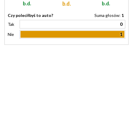
b.d.
b.d.
b.d.
Czy poleciłbyś to auto?
Suma głosów:
1
0
Tak
1
Nie