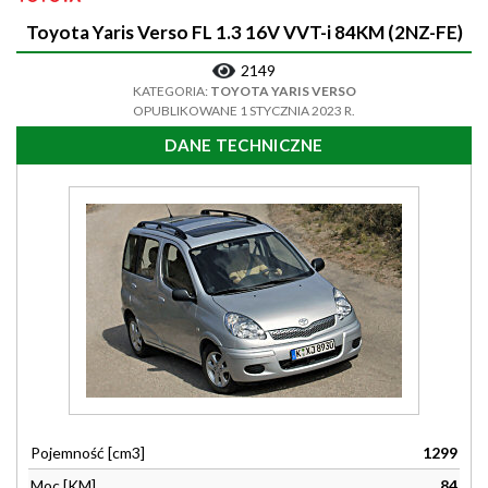
Toyota Yaris Verso FL 1.3 16V VVT-i 84KM (2NZ-FE)
2149
KATEGORIA:
TOYOTA YARIS VERSO
OPUBLIKOWANE 1 STYCZNIA 2023 R.
DANE TECHNICZNE
Pojemność [cm3]
1299
Moc [KM]
84