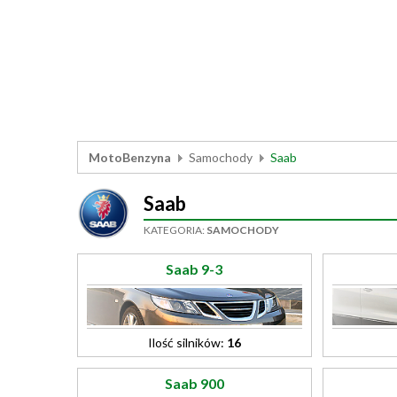
MotoBenzyna
Samochody
Saab
Saab
KATEGORIA:
SAMOCHODY
Saab 9-3
Ilość silników:
16
Saab 900