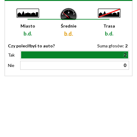
Miasto
Średnie
Trasa
b.d.
b.d.
b.d.
Czy poleciłbyś to auto?
Suma głosów:
2
2
Tak
0
Nie