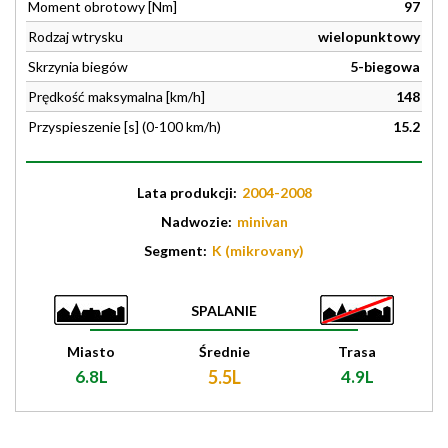
Moment obrotowy [Nm]
97
Rodzaj wtrysku
wielopunktowy
Skrzynia biegów
5-biegowa
Prędkość maksymalna [km/h]
148
Przyspieszenie [s] (0-100 km/h)
15.2
Lata produkcji:
2004-2008
Nadwozie:
minivan
Segment:
K (mikrovany)
SPALANIE
Miasto
Średnie
Trasa
6.8L
5.5L
4.9L