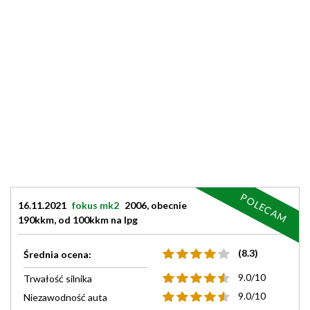
POLECAM
16.11.2021
fokus mk2
2006, obecnie
190kkm, od 100kkm na lpg
(8.3)
Średnia ocena:
9.0/10
Trwałość silnika
9.0/10
Niezawodność auta