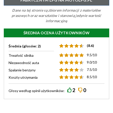
Dane na tej stronie są zbiorem informacji z materiałów
prasowych oraz warsztatów i stanowią jedynie wartość
informacyjną
ŚREDNIA OCENA UŻYTKOWNIKÓW
(8.6)
Średnia (głosów: 2)
9.5/10
Trwałość silnika
9.0/10
Niezawodność auta
7.5/10
Spalanie benzyny
8.5/10
Koszty utrzymania
2
0
Głosy według
opinii
użytkowników: