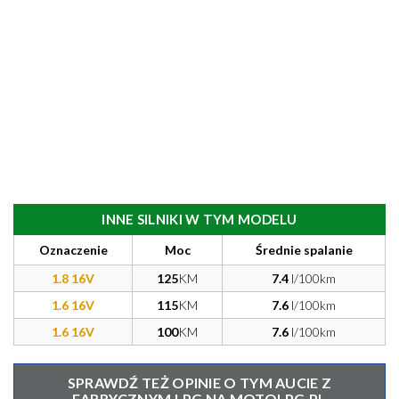
INNE SILNIKI W TYM MODELU
Oznaczenie
Moc
Średnie spalanie
1.8 16V
125
KM
7.4
l/100km
1.6 16V
115
KM
7.6
l/100km
1.6 16V
100
KM
7.6
l/100km
SPRAWDŹ TEŻ OPINIE O TYM AUCIE Z
FABRYCZNYM LPG NA MOTOLPG.PL