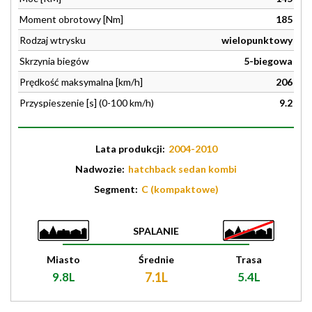
Moment obrotowy [Nm]
185
Rodzaj wtrysku
wielopunktowy
Skrzynia biegów
5-biegowa
Prędkość maksymalna [km/h]
206
Przyspieszenie [s] (0-100 km/h)
9.2
Lata produkcji:
2004-2010
Nadwozie:
hatchback sedan kombi
Segment:
C (kompaktowe)
SPALANIE
Miasto
Średnie
Trasa
9.8L
7.1L
5.4L