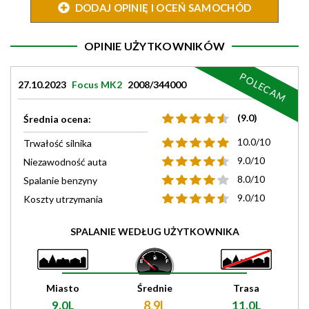
DODAJ OPINIĘ I OCEŃ SAMOCHÓD
OPINIE UŻYTKOWNIKÓW
POLECAM
27.10.2023
Focus MK2
2008/344000
(9.0)
Średnia ocena:
10.0/10
Trwałość silnika
9.0/10
Niezawodność auta
8.0/10
Spalanie benzyny
9.0/10
Koszty utrzymania
SPALANIE WEDŁUG UŻYTKOWNIKA
Miasto
Średnie
Trasa
9.0L
8.9L
11.0L