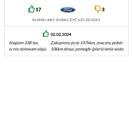
17
3
KLIKNIJ ABY ZOBACZYĆ SZCZEGÓŁY
02.02.2024
Zakupiony przy 147kkm, znaczny pobór oleju, 4 wymiany co
10kkm dosyć pomogły (pierścienie widocznie). Od początku ma
zainstalowaną instalację LPG,…