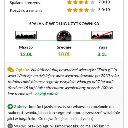
7.0/10
Spalanie benzyny
8.0/10
Koszty utrzymania
SPALANIE WEDŁUG UŻYTKOWNIKA
Miasto
Średnie
Trasa
12.0L
10.0L
8.0L
Opinia:
Niektórzy lubią powtarzać wierszyk : "Ford g***o
wort". Patrząc na dzisiejsze auta wyprodukowane po 2020 roku
to fokus mk2 nie ma czego się wstydzić. Mam go od 7 lat mk2
(ford ma 15 lat) i tak : alternator wymieniony przy ok 100 tys.
km; termostat
...czytaj całość
Zalety:
komfort jazdy, koszty serwisowe na poziomie do
zaakceptowania, jak na ten segment spora przestrzeń w kabinie
jak i w bagażniku. Co najważniejsze : n i e d y m i :)
Wady:
brak 6 biegu w samochodziku co ma 145 km !!!