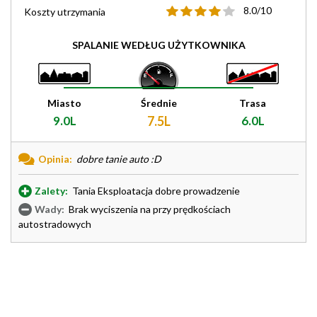
8.0/10
Koszty utrzymania
SPALANIE WEDŁUG UŻYTKOWNIKA
Miasto
Średnie
Trasa
9.0L
7.5L
6.0L
Opinia:
dobre tanie auto :D
Zalety:
Tania Eksploatacja dobre prowadzenie
Wady:
Brak wyciszenia na przy prędkościach
autostradowych