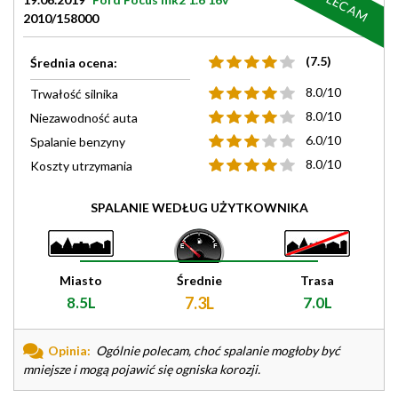
POLECAM
2010/158000
(7.5)
Średnia ocena:
8.0/10
Trwałość silnika
8.0/10
Niezawodność auta
6.0/10
Spalanie benzyny
8.0/10
Koszty utrzymania
SPALANIE WEDŁUG UŻYTKOWNIKA
Miasto
Średnie
Trasa
8.5L
7.3L
7.0L
Opinia:
Ogólnie polecam, choć spalanie mogłoby być
mniejsze i mogą pojawić się ogniska korozji.