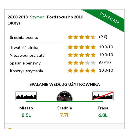
POLECAM
26.03.2018
Szymon
Ford focus hb 2010
140tys.
(9.0)
Średnia ocena:
10.0/10
Trwałość silnika
10.0/10
Niezawodność auta
6.0/10
Spalanie benzyny
10.0/10
Koszty utrzymania
SPALANIE WEDŁUG UŻYTKOWNIKA
Miasto
Średnie
Trasa
8.5L
7.7L
6.8L