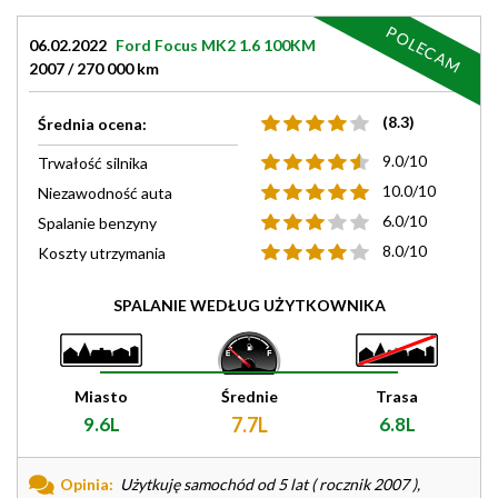
POLECAM
06.02.2022
Ford Focus MK2 1.6 100KM
2007 / 270 000 km
(8.3)
Średnia ocena:
9.0/10
Trwałość silnika
10.0/10
Niezawodność auta
6.0/10
Spalanie benzyny
8.0/10
Koszty utrzymania
SPALANIE WEDŁUG UŻYTKOWNIKA
Miasto
Średnie
Trasa
9.6L
7.7L
6.8L
Opinia:
Użytkuję samochód od 5 lat ( rocznik 2007 ),