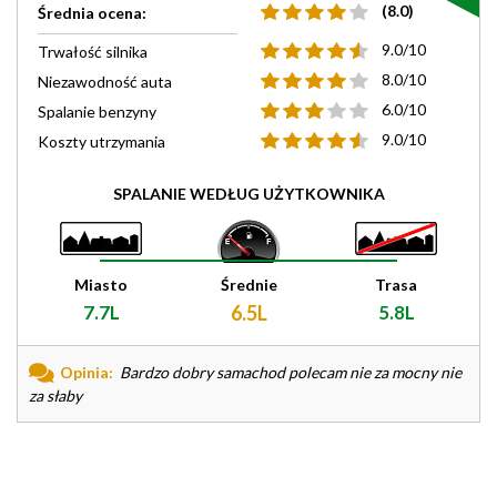
(8.0)
Średnia ocena:
9.0/10
Trwałość silnika
8.0/10
Niezawodność auta
6.0/10
Spalanie benzyny
9.0/10
Koszty utrzymania
SPALANIE WEDŁUG UŻYTKOWNIKA
Miasto
Średnie
Trasa
7.7L
6.5L
5.8L
Opinia:
Bardzo dobry samachod polecam nie za mocny nie
za słaby