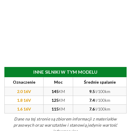
INNE SILNIKI W TYM MODELU
Oznaczenie
Moc
Średnie spalanie
2.0 16V
145
KM
9.5
l/100km
1.8 16V
125
KM
7.4
l/100km
1.6 16V
115
KM
7.6
l/100km
Dane na tej stronie są zbiorem informacji z materiałów
prasowych oraz warsztatów i stanowią jedynie wartość