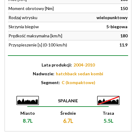
Moment obrotowy [Nm]
150
Rodzaj wtrysku
wielopunktowy
Skrzynia biegów
5-biegowa
Prędkość maksymalna [km/h]
180
Przyspieszenie [s] (0-100 km/h)
11.9
Lata produkcji:
2004-2010
Nadwozie:
hatchback sedan kombi
Segment:
C (kompaktowe)
SPALANIE
Miasto
Średnie
Trasa
8.7L
6.7L
5.5L