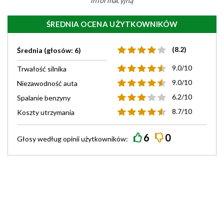
informacyjną
ŚREDNIA OCENA UŻYTKOWNIKÓW
(8.2)
Średnia (głosów: 6)
9.0/10
Trwałość silnika
9.0/10
Niezawodność auta
6.2/10
Spalanie benzyny
8.7/10
Koszty utrzymania
6
0
Głosy według
opinii
użytkowników: