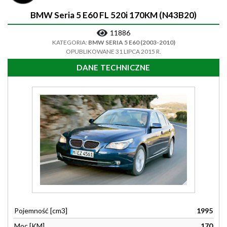
BMW Seria 5 E60 FL 520i 170KM (N43B20)
11886
KATEGORIA:
BMW SERIA 5 E60 (2003-2010)
OPUBLIKOWANE 31 LIPCA 2015 R.
DANE TECHNICZNE
Pojemność [cm3]
1995
Moc [KM]
170