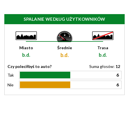
SPALANIE WEDŁUG UŻYTKOWNIKÓW
Miasto
Średnie
Trasa
b.d.
b.d.
b.d.
Czy poleciłbyś to auto?
Suma głosów:
12
6
Tak
6
Nie