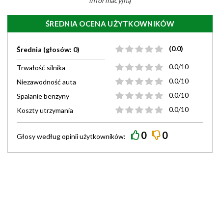
informacyjną
ŚREDNIA OCENA UŻYTKOWNIKÓW
(0.0)
Średnia (głosów: 0)
0.0/10
Trwałość silnika
0.0/10
Niezawodność auta
0.0/10
Spalanie benzyny
0.0/10
Koszty utrzymania
0
0
Głosy według
opinii
użytkowników: