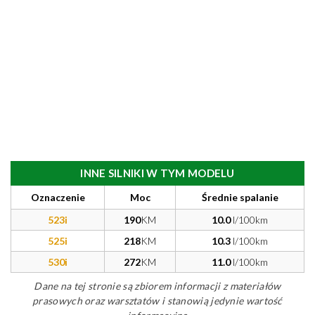
INNE SILNIKI W TYM MODELU
Oznaczenie
Moc
Średnie spalanie
523i
190
KM
10.0
l/100km
525i
218
KM
10.3
l/100km
530i
272
KM
11.0
l/100km
Dane na tej stronie są zbiorem informacji z materiałów
prasowych oraz warsztatów i stanowią jedynie wartość