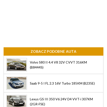
ZOBACZ PODOBNE AUTA
Volvo S80 II 4.4 V8 32V CVVT 316KM
(B8444S)
Saab 9-5 I FL 2.3 16V Turbo 185KM (B235E)
Lexus GS III 350 V6 24V D4 VVT-i 307KM
(2GR-FSE)