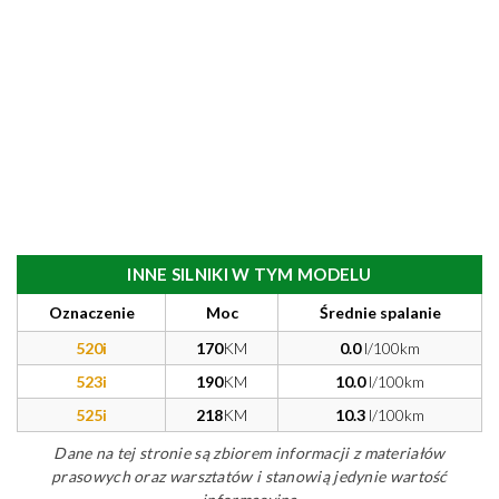
INNE SILNIKI W TYM MODELU
Oznaczenie
Moc
Średnie spalanie
520i
170
KM
0.0
l/100km
523i
190
KM
10.0
l/100km
525i
218
KM
10.3
l/100km
Dane na tej stronie są zbiorem informacji z materiałów
prasowych oraz warsztatów i stanowią jedynie wartość