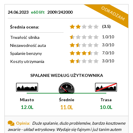
ODRADZAM
24.06.2023
e60 lift
2009/242000
(3.5)
Średnia ocena:
1.0/10
Trwałość silnika
3.0/10
Niezawodność auta
7.0/10
Spalanie benzyny
3.0/10
Koszty utrzymania
SPALANIE WEDŁUG UŻYTKOWNIKA
Miasto
Średnie
Trasa
12.0L
11.0L
10.0L
Opinia:
Duże spalanie, dużo problemów, bardzo kosztowne
awarie - układ wtryskowy. Wydaje się fajnym i już tanim autem