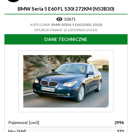
BMW Seria 5 E60 FL 530i 272KM (N53B30)
10671
KATEGORIA:
BMW SERIA 5 E60 (2003-2010)
OPUBLIKOWANE 12 LISTOPADA 2016 R.
DANE TECHNICZNE
Pojemność [cm3]
2996
Moc [KM]
272