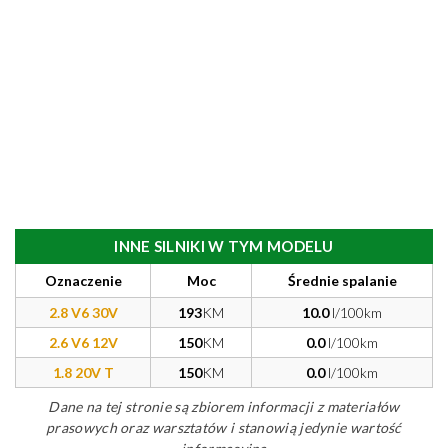
INNE SILNIKI W TYM MODELU
Oznaczenie
Moc
Średnie spalanie
2.8 V6 30V
193
KM
10.0
l/100km
2.6 V6 12V
150
KM
0.0
l/100km
1.8 20V T
150
KM
0.0
l/100km
Dane na tej stronie są zbiorem informacji z materiałów
prasowych oraz warsztatów i stanowią jedynie wartość