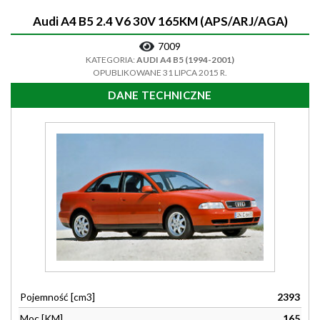
Audi A4 B5 2.4 V6 30V 165KM (APS/ARJ/AGA)
7009
KATEGORIA:
AUDI A4 B5 (1994-2001)
OPUBLIKOWANE 31 LIPCA 2015 R.
DANE TECHNICZNE
Pojemność [cm3]
2393
Moc [KM]
165