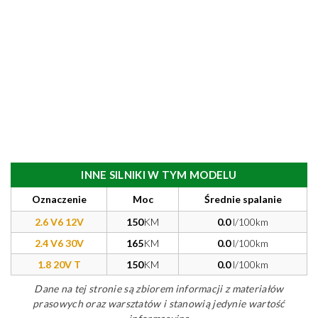
INNE SILNIKI W TYM MODELU
Oznaczenie
Moc
Średnie spalanie
2.6 V6 12V
150
KM
0.0
l/100km
2.4 V6 30V
165
KM
0.0
l/100km
1.8 20V T
150
KM
0.0
l/100km
Dane na tej stronie są zbiorem informacji z materiałów
prasowych oraz warsztatów i stanowią jedynie wartość