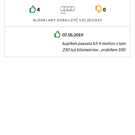
4
0
KLIKNIJ ABY ZOBACZYĆ SZCZEGÓŁY
07.05.2019
kupiłem passata b5 4 motion z tym silnikiem przy przebiegu
250 tyś kilometrów , zrobiłem 100tyś i wymieniałem uszczelki
pokryw…