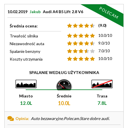
POLECAM
10.02.2019
Jakub
Audi A4 B5 Lift 2.8 V6
(9.0)
Średnia ocena:
10.0/10
Trwałość silnika
9.0/10
Niezawodność auta
7.0/10
Spalanie benzyny
10.0/10
Koszty utrzymania
SPALANIE WEDŁUG UŻYTKOWNIKA
Miasto
Średnie
Trasa
12.0L
10.0L
7.8L
Opinia:
Auto bezawaryjne.Polecam.Stare dobre audi.