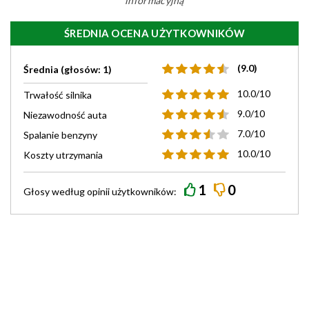
informacyjną
ŚREDNIA OCENA UŻYTKOWNIKÓW
(9.0)
Średnia (głosów: 1)
10.0/10
Trwałość silnika
9.0/10
Niezawodność auta
7.0/10
Spalanie benzyny
10.0/10
Koszty utrzymania
1
0
Głosy według
opinii
użytkowników: