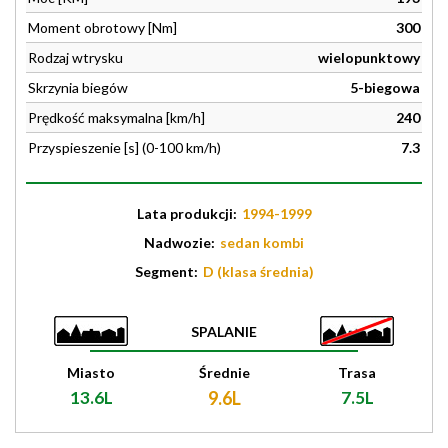
Moment obrotowy [Nm]
300
Rodzaj wtrysku
wielopunktowy
Skrzynia biegów
5-biegowa
Prędkość maksymalna [km/h]
240
Przyspieszenie [s] (0-100 km/h)
7.3
Lata produkcji:
1994-1999
Nadwozie:
sedan kombi
Segment:
D (klasa średnia)
SPALANIE
Miasto
Średnie
Trasa
13.6L
9.6L
7.5L