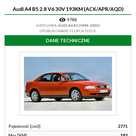
Audi A4 B5 2.8 V6 30V 193KM (ACK/APR/AQD)
9788
KATEGORIA:
AUDI A4 B5 (1994-2001)
OPUBLIKOWANE 31 LIPCA 2015 R.
DANE TECHNICZNE
Pojemność [cm3]
2771
Moc [KM]
193