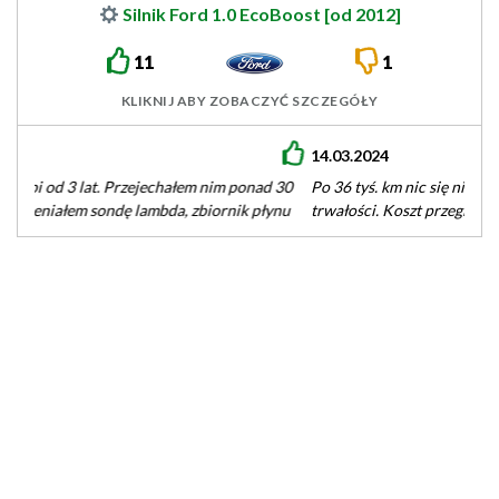
Silnik Ford 1.0 EcoBoost [od 2012]
11
1
KLIKNIJ ABY ZOBACZYĆ SZCZEGÓŁY
14.03.2024
Po 36 tyś. km nic się nie dzieje ale trudno jeszcze mówić o
trwałości. Koszt przeglądu w ASO po 4…