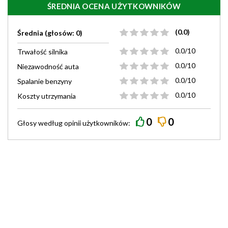
ŚREDNIA OCENA UŻYTKOWNIKÓW
(0.0)
Średnia (głosów: 0)
0.0/10
Trwałość silnika
0.0/10
Niezawodność auta
0.0/10
Spalanie benzyny
0.0/10
Koszty utrzymania
0
0
Głosy według
opinii
użytkowników: